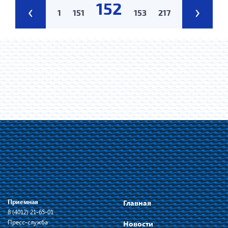
152
‹
›
1
151
153
217
Приемная
Главная
8 (4012) 21-65-01
Пресс-служба
Новости