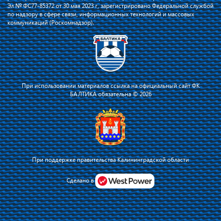
Эл № ФС77-85372 от 30 мая 2023 г, зарегистрировано Федеральной службой
по надзору в сфере связи, информационных технологий и массовых
коммуникаций (Роскомнадзор).
При использовании материалов ссылка на официальный сайт ФК
БАЛТИКА обязательна © 2026
При поддержке правительства Калининградской области
Я соглашаюсь с тем, что владелец сайта использует файлы cookie для
повышения удобства работы на сайте и сервис Яндекс.Метрика. Оставаясь
Сделано в
на сайте, я соглашаюсь с
политикой их применения
.
Принять