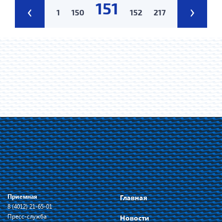
151
‹
›
1
150
152
217
Приемная
Главная
8 (4012) 21-65-01
Пресс-служба
Новости