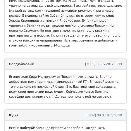
КВФ, Полдюймовый посмотрел матч целиком... Ну что сказать,
удачно на самом деле всё сложилось. Быстрый гол, плюс удаление
(на мой взгляд сомнительное) изменили рисунок игры в нашу
пользу. В первом тайме Себаи блистал, во втором как-то сник.
Хорош Скопинцев и у тюмени Рябокобыла. В-принципе до
удаления, Балтика не выглядела намного сильнее Тюмени. Не
повезло Свежову. На повторе видно что мяч после касания
вратаря летел в ворота. Но мяч вращался, и это позволило после
отскока изменить направление. Ну а так, результата добились, и
голы забили нормальные. Молодцы
Полдюймовый
[3003] 09.07.2017 18:19
Египетская Сила Ну, почему от Тюмени нечего ждать. Вполне
добротная команда и квалифицированный ГТ . В первой десятке
точно далеко не последней будет. Это Балтике ещё доказывать
всем свои претензии надо будет . Сейчас же не все Балтику
серьёзно воспринимают. )) До тех пор пока с ней не сыграют.
Kylak
[3002] 09.07.2017 17:18
Всех с победой! Команде привет и спасибо!!! Так держать!!!