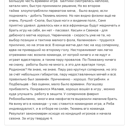
Большую часть времени игра. Балтики смотрелась неплохо,
катали мяч, быстро принимали решение, Но во втором
тайме злоупотребляли перекатом мяча, . было видно, если
поднажать - добить Тюмень можно. Но как видно физики ещё не
очень. Лучший -Скопа, быстрые ноги и видение поля,, Сеня
приятно удивил: думалось как и все африканцы будут жадничать и
брать игру на себя, ан нет - пасовал. Касьян и Свежов - для
дебюного матча хорошо, Черенчиков - скорость уже не та, но
выбор позиции и тактика мелкого фола, Каленкович - трудился
прилично, но на этом всё. В конце матча дал пас на ход сопернику,
едва не приведший ко второму голу. Настораживает как легко
отрезками нас возила команда, от котрой ничего и не ждут и
играет вдесятером, а также пару провалов. По Помазану ничего
не скажу, работы было не много, а это для вратаря тонус.
Родионов? Не знаю, не знаю. Пару раз крутнул соперника, но это
за счёт небольших габаритов, пару недоставленных мячей и всё.
правильно был заменён. Причиненко - хорошо. Погребняк и
Подбельцев - без оценки, мало было времени. Логашову
прибавлять. Понравился Малеев, хорошо вошёл в игру , можно
куда улучшать работу в защите. У соперников феерил
Рябокобыленко, многи ена неофигесте выразили желание брать.
Не вижу его в команде - у нас ставится командная игра, а Ряба
индивидуалист, и в отборе не силён, Тюмень его команда.
Результат закономерен исходя из кондиций игроков и начала
сезона. За игру твердую 4.