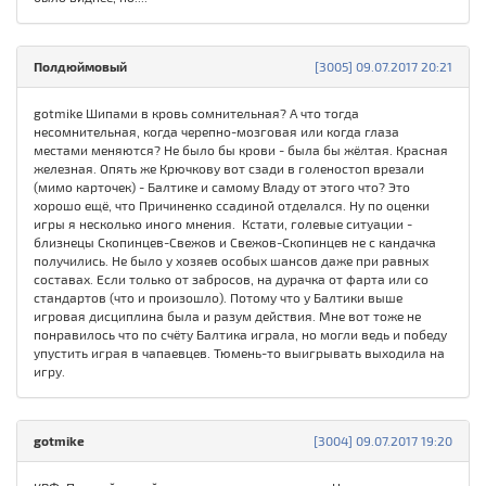
Полдюймовый
[3005] 09.07.2017 20:21
gotmike Шипами в кровь сомнительная? А что тогда
несомнительная, когда черепно-мозговая или когда глаза
местами меняются? Не было бы крови - была бы жёлтая. Красная
железная. Опять же Крючкову вот сзади в голеностоп врезали
(мимо карточек) - Балтике и самому Владу от этого что? Это
хорошо ещё, что Причиненко ссадиной отделался. Ну по оценки
игры я несколько иного мнения. Кстати, голевые ситуации -
близнецы Скопинцев-Свежов и Свежов-Скопинцев не с кандачка
получились. Не было у хозяев особых шансов даже при равных
составах. Если только от забросов, на дурачка от фарта или со
стандартов (что и произошло). Потому что у Балтики выше
игровая дисциплина была и разум действия. Мне вот тоже не
понравилось что по счёту Балтика играла, но могли ведь и победу
упустить играя в чапаевцев. Тюмень-то выигрывать выходила на
игру.
gotmike
[3004] 09.07.2017 19:20