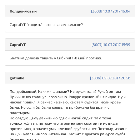
Полдюймовый
[3008] 10.07.2017 16:04
CapralYT "тащить" - это в каком смысле?
CapralYT
[3007] 10.07.2017 15:39
Балтика должна тащить у Сибири! 1-0 мой прогноз.
gotmike
[3006] 09.07.2017 20:56
Полдюймовый, Какими шипами? На руке чтоли? Рукой он там
Причиненко саданул, возможно. Ракурс хреновый не видно. Ну и
насчёт правил, я сейчас не знаю, как там судится , если кровь
была. Но если бы была кровь, то прибежали бы врачи с
пластырем.
По следующему движению где он ногой садит, там тоже
только жёлтая, потому что игрок на мяч смотрит и не видит
противника, а значит умышленной грубости нет.Поэтому, извини,
но ДА - удаление сомнительное . Может с другого ракурса судбе
было виднее, но....