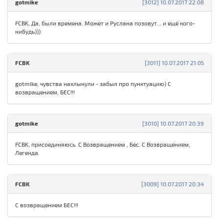
gotmike
[3012] 10.07.2017 22:08
FCBK, Да, были времена. Может и Руслана позовут... и ещё кого-
нибудь)))
FCBK
[3011] 10.07.2017 21:05
gotmike, чувства нахлынули - забыл про пунктуацию) С
возвращением, БЕС!!!
gotmike
[3010] 10.07.2017 20:39
FCBK, присоединяюсь. С Возвращением , Бес. С Возвращением,
Легенда.
FCBK
[3009] 10.07.2017 20:34
С возвращением БЕС!!!