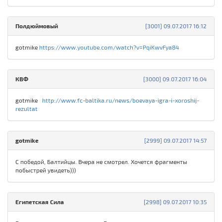
Полдюймовый
[3001] 09.07.2017 16:12
gotmike
https://www.youtube.com/watch?v=PqiKwvFya84
КВФ
[3000] 09.07.2017 16:04
gotmike
http://www.fc-baltika.ru/news/boevaya-igra-i-xoroshij-
rezultat
gotmike
[2999] 09.07.2017 14:57
С победой, Балтийцы. Вчера не смотрел. Хочется фрагменты
побыстрей увидеть)))
Египетская Сила
[2998] 09.07.2017 10:35