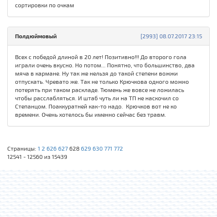
сортировки по очкам
Полдюймовый
[2993] 08.07.2017 23:15
Всех с победой длиной в 20 лет! Позитивно!!! До второго гола
играли очень вкусно. Но потом... Понятно, что большинство, два
мяча в кармане. Ну так же нельзя до такой степени вожжи
отпускать. Чревато же. Так не только Крючкова одного можно
потерять при таком раскладе. Тюмень же вовсе не ложилась
чтобы расслабляться. И штаб чуть ли на ТП не наскочил со
Степанцом. Поаккуратней как-то надо. Крючков вот не ко
времени. Очень хотелось бы именно сейчас без травм.
Страницы:
1
2
626
627
628
629
630
771
772
12541 - 12560 из 15439