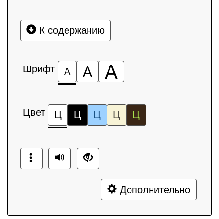
К содержанию
А
Шрифт
А
А
Цвет
Ц
Ц
Ц
Ц
Ц
Дополнительно