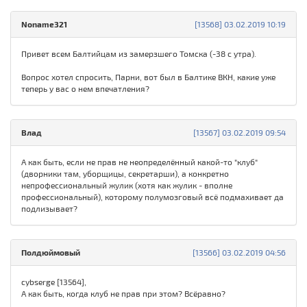
Noname321
[13568] 03.02.2019 10:19
Привет всем Балтийцам из замерзшего Томска (-38 с утра).
Вопрос хотел спросить, Парни, вот был в Балтике ВКН, какие уже
теперь у вас о нем впечатления?
Влад
[13567] 03.02.2019 09:54
А как быть, если не прав не неопределённый какой-то "клуб"
(дворники там, уборщицы, секретарши), а конкретно
непрофессиональный жулик (хотя как жулик - вполне
профессиональный), которому полумозговый всё подмахивает да
подлизывает?
Полдюймовый
[13566] 03.02.2019 04:56
cybserge [13564],
А как быть, когда клуб не прав при этом? Всёравно?