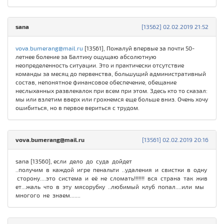
sana
[13562] 02.02.2019 21:52
vova.bumerang@mail.ru
[13561], Пожалуй впервые за почти 50-
летнее боление за Балтику ощущаю абсолютную
неопределенность ситуации. Это и практически отсутствие
команды за месяц до первенства, большущий административный
состав, непонятное финансовое обеспечение, обещание
неслыханных развлекалок при всем при этом. Здесь кто то сказал:
мы или взлетим вверх или грохнемся еще больше вниз. Очень хочу
ошибиться, но в первое вериться с трудом.
vova.bumerang@mail.ru
[13561] 02.02.2019 20:16
sana [13560], если дело до суда дойдет
..получим в каждой игре пенальти ..удаления и свистки в одну
сторону....это система и её не сломать!!!!!!! вся страна так жив
ет...жаль что в эту мясорубку ..любимый клуб попал....или мы
многого не знаем.......