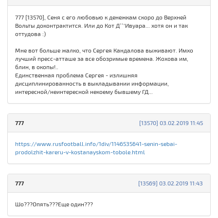
777 [13570], Сеня с его любовью к денежкам скоро до Верхней
Вольты доконтрактится. Или до Кот Д``'Ивуара... хотя он и так
оттудова :)
Мне вот больше жалко, что Сергея Кандалова выживают. Имхо
лучший пресс-атташе за все обозримые времена. Жохова им,
блин, в окопы!..
Единственная проблема Сергея - излишняя
дисциплинированность в выкладывании информации,
интересной/неинтересной некоему бывшему ГД...
777
[13570] 03.02.2019 11:45
https://www.rusfootball.info/1div/1146535641-senin-sebai-
prodolzhit-kareru-v-kostanayskom-tobole.html
777
[13569] 03.02.2019 11:43
Шо???Опять???Еще один???