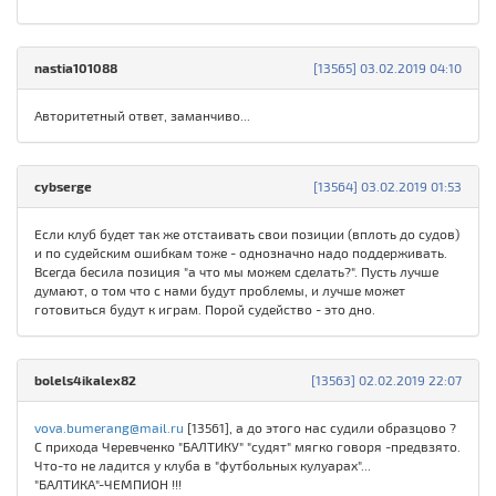
nastia101088
[13565] 03.02.2019 04:10
Авторитетный ответ, заманчиво...
cybserge
[13564] 03.02.2019 01:53
Если клуб будет так же отстаивать свои позиции (вплоть до судов)
и по судейским ошибкам тоже - однозначно надо поддерживать.
Всегда бесила позиция "а что мы можем сделать?". Пусть лучше
думают, о том что с нами будут проблемы, и лучше может
готовиться будут к играм. Порой судейство - это дно.
bolels4ikalex82
[13563] 02.02.2019 22:07
vova.bumerang@mail.ru
[13561], а до этого нас судили образцово ?
С прихода Черевченко "БАЛТИКУ" "судят" мягко говоря -предвзято.
Что-то не ладится у клуба в "футбольных кулуарах"...
"БАЛТИКА"-ЧЕМПИОН !!!