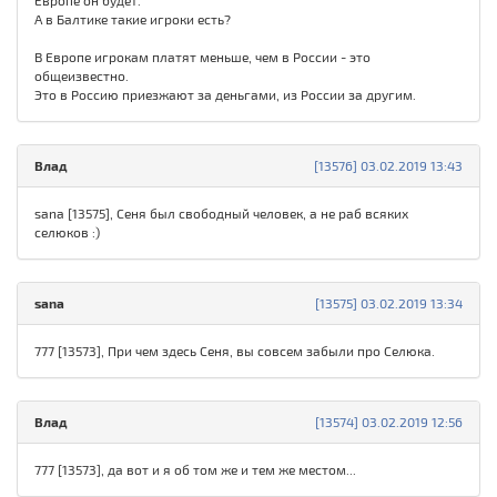
Европе он будет.
А в Балтике такие игроки есть?
В Европе игрокам платят меньше, чем в России - это
общеизвестно.
Это в Россию приезжают за деньгами, из России за другим.
Влад
[13576] 03.02.2019 13:43
sana [13575], Сеня был свободный человек, а не раб всяких
селюков :)
sana
[13575] 03.02.2019 13:34
777 [13573], При чем здесь Сеня, вы совсем забыли про Селюка.
Влад
[13574] 03.02.2019 12:56
777 [13573], да вот и я об том же и тем же местом...