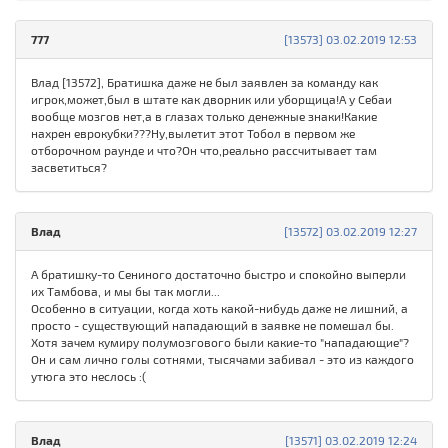
777
[13573] 03.02.2019 12:53
Влад [13572], Братишка даже не был заявлен за команду как
игрок,может,был в штате как дворник или уборщица!А у Себаи
вообще мозгов нет,а в глазах только денежные знаки!Какие
нахрен еврокубки???Ну,вылетит этот Тобол в первом же
отборочном раунде и что?Он что,реально рассчитывает там
засветиться?
Влад
[13572] 03.02.2019 12:27
А братишку-то Сениного достаточно быстро и спокойно выперли
их Тамбова, и мы бы так могли...
Особенно в ситуации, когда хоть какой-нибудь даже не лишний, а
просто - существующий нападающий в заявке не помешал бы.
Хотя зачем кумиру полумозгового были какие-то "нападающие"?
Он и сам лично голы сотнями, тысячами забивал - это из каждого
утюга это неслось :(
Влад
[13571] 03.02.2019 12:24