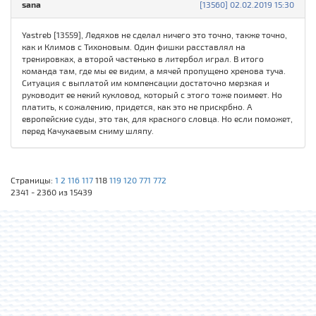
sana
[13560] 02.02.2019 15:30
Yastreb [13559], Ледяхов не сделал ничего это точно, также точно,
как и Климов с Тихоновым. Один фишки расставлял на
тренировках, а второй частенько в литербол играл. В итого
команда там, где мы ее видим, а мячей пропущено хренова туча.
Ситуация с выплатой им компенсации достаточно мерзкая и
руководит ее некий кукловод, который с этого тоже поимеет. Но
платить, к сожалению, придется, как это не прискрбно. А
европейские суды, это так, для красного словца. Но если поможет,
перед Качукаевым сниму шляпу.
Страницы:
1
2
116
117
118
119
120
771
772
2341 - 2360 из 15439