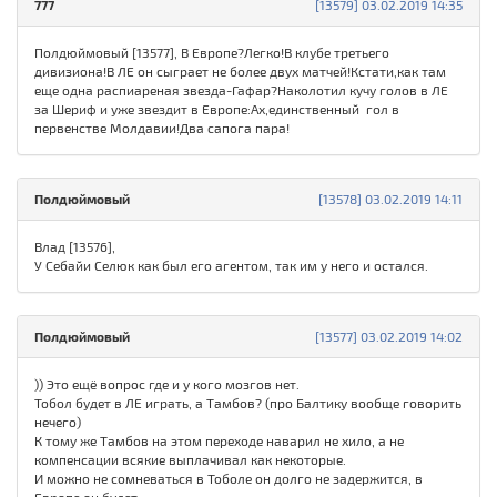
777
[13579] 03.02.2019 14:35
Полдюймовый [13577], В Европе?Легко!В клубе третьего
дивизиона!В ЛЕ он сыграет не более двух матчей!Кстати,как там
еще одна распиареная звезда-Гафар?Наколотил кучу голов в ЛЕ
за Шериф и уже звездит в Европе:Ах,единственный гол в
первенстве Молдавии!Два сапога пара!
Полдюймовый
[13578] 03.02.2019 14:11
Влад [13576],
У Себайи Селюк как был его агентом, так им у него и остался.
Полдюймовый
[13577] 03.02.2019 14:02
)) Это ещё вопрос где и у кого мозгов нет.
Тобол будет в ЛЕ играть, а Тамбов? (про Балтику вообще говорить
нечего)
К тому же Тамбов на этом переходе наварил не хило, а не
компенсации всякие выплачивал как некоторые.
И можно не сомневаться в Тоболе он долго не задержится, в