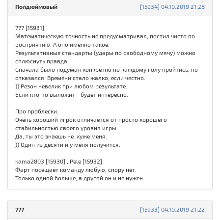
Полдюймовый
[15934] 04.10.2019 21:28
777 [15931],
Математическую точность не предусматривал, постил чисто по
восприятию. А оно именно такое.
Результативные стандарты (удары по свободному мячу) можно
сплюснуть правда.
Сначала было подумал конкретно по каждому голу пройтись, но
отказался. Времени стало жалко, если честно.
)) Резон невелик при любом результате.
Если кто-то выложит - будет интересно.
Про проблески.
Очень хороший игрок отличается от просто хорошего
стабильностью своего уровня игры.
Да, ты это знаешь не хуже меня.
)) Один из десяти и у меня получится.
kama2803 [15930] , Pele [15932]
Фарт посещает команду любую, спору нет.
Только одной больше, а другой он и не нужен.
777
[15933] 04.10.2019 21:22