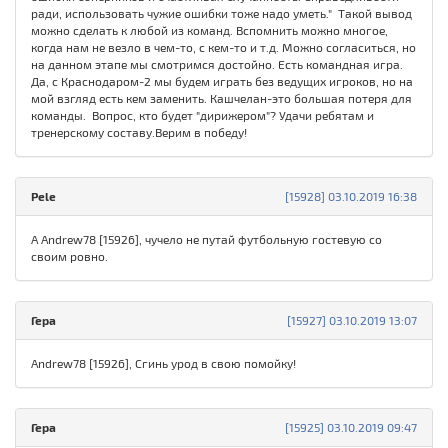
ради, использовать чужие ошибки тоже надо уметь." Такой вывод
можно сделать к любой из команд. Вспомнить можно многое,
когда нам не везло в чем-то, с кем-то и т.д. Можно согласиться, но
на данном этапе мы смотримся достойно. Есть командная игра.
Да, с Краснодаром-2 мы будем играть без ведущих игроков, но на
мой взгляд есть кем заменить. Кашчелан-это большая потеря для
команды. Вопрос, кто будет "дирижером"? Удачи ребятам и
тренерскому составу.Верим в победу!
Pele
[15928] 03.10.2019 16:38
А Andrew78 [15926], чучело не путай футбольную гостевую со
своим ровно.
Гера
[15927] 03.10.2019 13:07
Andrew78 [15926], Сгинь урод в свою помойку!
Гера
[15925] 03.10.2019 09:47