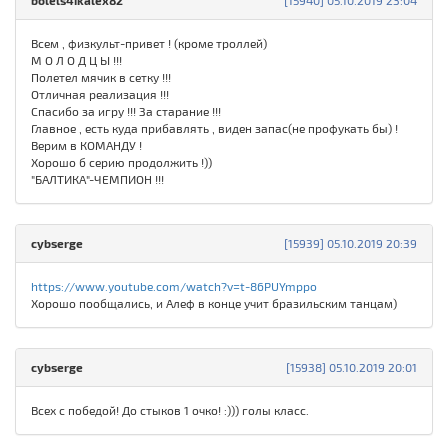
bolels4ikalex82
[15940] 05.10.2019 23:04
Всем , физкульт-привет ! (кроме троллей)
М О Л О Д Ц Ы !!!
Полетел мячик в сетку !!!
Отличная реализация !!!
Спасибо за игру !!! За старание !!!
Главное , есть куда прибавлять , виден запас(не профукать бы) !
Верим в КОМАНДУ !
Хорошо б серию продолжить !))
"БАЛТИКА"-ЧЕМПИОН !!!
cybserge
[15939] 05.10.2019 20:39
https://www.youtube.com/watch?v=t-86PUYmppo
Хорошо пообщались, и Алеф в конце учит бразильским танцам)
cybserge
[15938] 05.10.2019 20:01
Всех с победой! До стыков 1 очко! :))) голы класс.