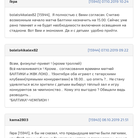
Гера
[15945] 07.10.2019 10:24
bolels4ikalex82 [15944], Я полностью с Вами согласен. Считаю
возможным начало матча Балтики назначить на 15.00. Сейчас уже
рано темнеет и не будет необходимости включения освещения на
стадионе. Вот Вам и экономия. Да и с детьми удобно прийти.
bolels4ikalex82
[15944] 07.10.2019 09:22
Всем, физкульт-привет ! (кроме троллей)
Всё налаживается ! Кроме... согласования времени матчей
БАЛТИКИ и ЖВК ЛОКО... 19октября оба играют с татарскими
клубами(прямыми конкурентами) в 18.00... шо опять ?... Не стану
удивляться если зрители с детьми выберут тёплый зал и игру
конкурентов за чемпионство... Кому это выгодно ? Обещали ведь
разводить...
"БАЛТИКА"-ЧЕМПИОН !
kama2803
[15943] 06.10.2019 21:51
Гера [15941], я бы не сказал, что предыдущие матчи были легкими,