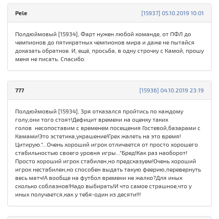
Pele
[15937] 05.10.2019 10:01
Полдюймовый [15934], Фарт нужен любой команде, от ПФЛ до
чемпионов до пятикратных чемпионов мира и даже не пытайся
доказать обратное. И, ещё, просьба, в одну строчку с Камой, прошу
меня не писать. Спасибо.
777
[15936] 04.10.2019 23:19
Полдюймовый [15934], Зря отказался пройтись по каждому
голу,они того стоят!Дефицит времени на оценку таких
голов несопоставим с временем посещения Гостевой,базарами с
Камами!Это эстетика,украшение!Грех жалеть на это время!
Цитирую."...Очень хороший игрок отличается от просто хорошего
стабильностью своего уровня игры..."Бред!Как раз наоборот!
Просто хороший игрок стабилен,но предсказуем!Очень хороший
игрок нестабилен,но способен выдать такую феерию,перевернуть
весь матч!А вообще на футбол времени не жалко?Для иных
сколько соблазнов!Надо выбирать!И что самое страшное,что у
иных получается,как у тебя-один из десяти!!!