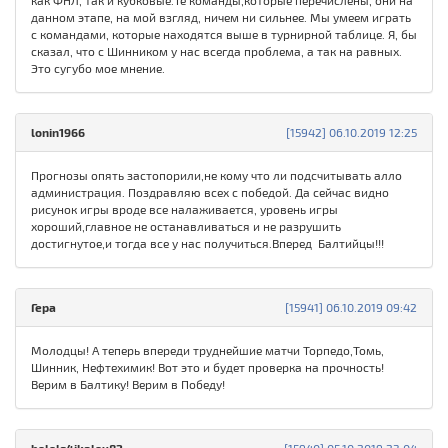
как ФНЛ, так и кубковые.Те команды,которые перечислены, они на
данном этапе, на мой взгляд, ничем ни сильнее. Мы умеем играть
с командами, которые находятся выше в турнирной таблице. Я, бы
сказал, что с Шинником у нас всегда проблема, а так на равных.
Это сугубо мое мнение.
lonin1966
[15942] 06.10.2019 12:25
Прогнозы опять застопорили,не кому что ли подсчитывать алло
администрация. Поздравляю всех с победой. Да сейчас видно
рисунок игры вроде все налаживается, уровень игры
хороший,главное не останавливаться и не разрушить
достигнутое,и тогда все у нас получиться.Вперед Балтийцы!!!
Гера
[15941] 06.10.2019 09:42
Молодцы! А теперь впереди труднейшие матчи Торпедо,Томь,
Шинник, Нефтехимик! Вот это и будет проверка на прочность!
Верим в Балтику! Верим в Победу!