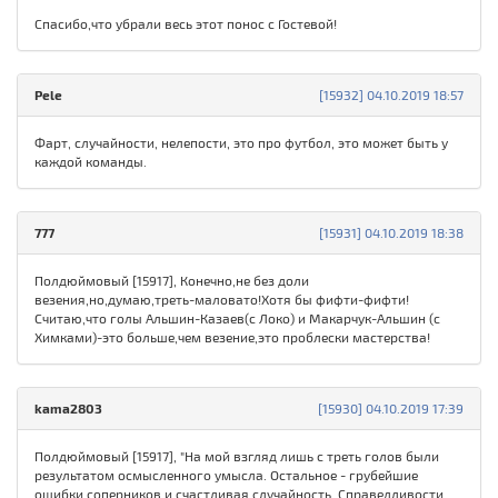
Спасибо,что убрали весь этот понос с Гостевой!
Pele
[15932] 04.10.2019 18:57
Фарт, случайности, нелепости, это про футбол, это может быть у
каждой команды.
777
[15931] 04.10.2019 18:38
Полдюймовый [15917], Конечно,не без доли
везения,но,думаю,треть-маловато!Хотя бы фифти-фифти!
Считаю,что голы Альшин-Казаев(с Локо) и Макарчук-Альшин (с
Химками)-это больше,чем везение,это проблески мастерства!
kama2803
[15930] 04.10.2019 17:39
Полдюймовый [15917], "На мой взгляд лишь с треть голов были
результатом осмысленного умысла. Остальное - грубейшие
ошибки соперников и счастливая случайность. Справедливости