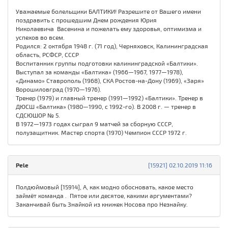
Уважаемые болельщики БАЛТИКИ! Разрешите от Вашего имени
поздравить с прошедшим Днем рождения Юрия
Николаевича Васенина и пожелать ему здоровья, оптимизма и
успехов во всем.
Родился: 2 октября 1948 г. (71 год), Черняховск, Калининградская
область, РСФСР, СССР
Воспитанник группы подготовки калининградской «Балтики».
Выступал за команды «Балтика» (1966—1967, 1977—1978),
«Динамо» Ставрополь (1968), СКА Ростов-на-Дону (1969), «Заря»
Ворошиловград (1970—1976).
Тренер (1979) и главный тренер (1991—1992) «Балтики». Тренер в
ДЮСШ «Балтика» (1980—1990, с 1992-го). В 2008 г. — тренер в
СДСЮШОР № 5.
В 1972—1973 годах сыграл 9 матчей за сборную СССР,
полузащитник. Мастер спорта (1970) Чемпион СССР 1972 г.
Pele
[15921] 02.10.2019 11:16
Полдюймовый [15914], А, как модно обосновать, какое место
займёт команда . Пятое или десятое, какими аргументами?
Заканчивай быть Знайкой из книжек Носова про Незнайку.