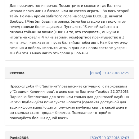
Для пессимистов и прочих. Посмотрите и скажите, где Балтика
играла плохо или не бегала, или не хотела играть... За весь второй
тайм Тюмень кроме забитого гола не создала ВООБЩЕ ничего!
Вообще. (Мне бы, будь я игроком, было бы стыдно за такую игру
перед своими болельщиками. Пусть хоть 15 мячей забито в в
первом тайме! Не важно.) Они не то, что создавать, они уже и
играть не хотели. 4 мяча забили, комфортное преимущество в 3
мяча, мол, нам хватит, пусть балтийцы побегают. Нам бы чуточку
везения и побольше опыта игры в данном новом составе, уверен,
мы бы эти 3 мяча легко отыграли у Тюмени.
keltema
[8048] 19.07.2018 12:29
Пресс-служба ФК "Балтика"? разъясните ситуацию с парковками
у "Стадион Калининград". в день матча Балтика-Тамбов 22.07.2018.
Парковка бесплатная для всех, или только для держтелей клубных
карт? Опубликуйте пожалуйста новости (сделайте доступной для
всех информацию) о дате получения клубных карт, в какой день и
во сколько старт продаж билетов. Пожелание - откройте
пожалуйста больше одной кассы.
Pavlo2306
[8047] 19.07.2018 12:03