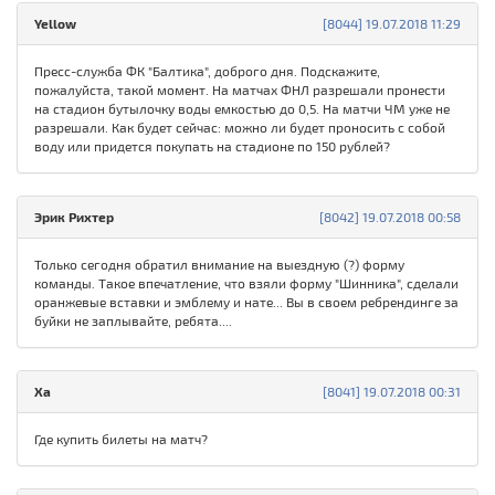
Yellow
[8044] 19.07.2018 11:29
Пресс-служба ФК "Балтика", доброго дня. Подскажите,
пожалуйста, такой момент. На матчах ФНЛ разрешали пронести
на стадион бутылочку воды емкостью до 0,5. На матчи ЧМ уже не
разрешали. Как будет сейчас: можно ли будет проносить с собой
воду или придется покупать на стадионе по 150 рублей?
Эрик Рихтер
[8042] 19.07.2018 00:58
Только сегодня обратил внимание на выездную (?) форму
команды. Такое впечатление, что взяли форму "Шинника", сделали
оранжевые вставки и эмблему и нате... Вы в своем ребрендинге за
буйки не заплывайте, ребята....
Xa
[8041] 19.07.2018 00:31
Где купить билеты на матч?