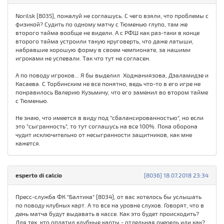
Norilsk [8035], пожалуй не соглашусь. С чего взяли, что проблемы с
физикой? Судить по одному матчу с Тюменью глупо, там же
второго тайма вообще не видели. А с РФШ как раз-таки в конце
второго тайма устроили такую круговерть, что даже латыши,
набравшие хорошую форму в своем чемпионате, за нашими
игроками не успевали. Так что тут не согласен.
А по поводу игроков... Я бы выделил Ходжаниязова, Дзаламидзе и
Касаева. С Торбинским не все понятно, ведь что-то в его игре не
понравилось Валерию Кузьмичу, что его заменил во втором тайме
с Тюменью.
Не знаю, что имеется в виду под "сбалансированностью", но если
это "сыгранность", то тут соглашусь на все 100%. Пока оборона
чудит исключительно от несыгранности защитников, как мне
кажется.
esperto di calcio
[8036] 18.07.2018 23:34
Пресс-служба ФК "Балтика" [8034], от вас хотелось бы услышать
по поводу клубных карт. А то все на уровне слухов. Говорят, что в
день матча будут выдавать в кассе. Как это будет происходить?
Для тех, кто оплатил клубные карты - отдельная очередь или как?