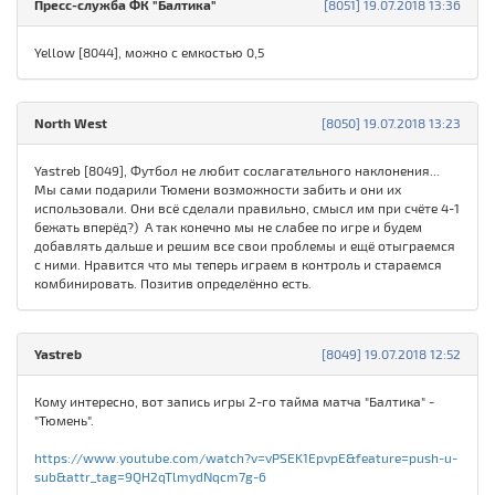
Пресс-служба ФК "Балтика"
[8051] 19.07.2018 13:36
Yellow [8044], можно с емкостью 0,5
North West
[8050] 19.07.2018 13:23
Yastreb [8049], Футбол не любит сослагательного наклонения...
Мы сами подарили Тюмени возможности забить и они их
использовали. Они всё сделали правильно, смысл им при счёте 4-1
бежать вперёд?) А так конечно мы не слабее по игре и будем
добавлять дальше и решим все свои проблемы и ещё отыграемся
с ними. Нравится что мы теперь играем в контроль и стараемся
комбинировать. Позитив определённо есть.
Yastreb
[8049] 19.07.2018 12:52
Кому интересно, вот запись игры 2-го тайма матча "Балтика" -
"Тюмень".
https://www.youtube.com/watch?v=vPSEK1EpvpE&feature=push-u-
sub&attr_tag=9QH2qTlmydNqcm7g-6