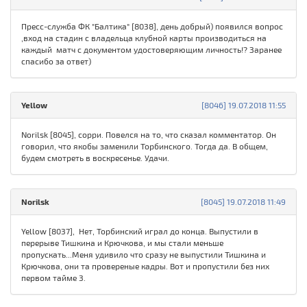
Пресс-служба ФК "Балтика" [8038], день добрый) появился вопрос
,вход на стадин с владельца клубной карты производиться на
каждый матч с документом удостоверяющим личность!? Заранее
спасибо за ответ)
Yellow
[8046] 19.07.2018 11:55
Norilsk [8045], сорри. Повелся на то, что сказал комментатор. Он
говорил, что якобы заменили Торбинского. Тогда да. В общем,
будем смотреть в воскресенье. Удачи.
Norilsk
[8045] 19.07.2018 11:49
Yellow [8037], Нет, Торбинский играл до конца. Выпустили в
перерыве Тишкина и Крючкова, и мы стали меньше
пропускать...Меня удивило что сразу не выпустили Тишкина и
Крючкова, они та провереные кадры. Вот и пропустили без них
первом тайме 3.