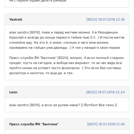
на стадион будем делать раньше.
Yastreb
[8033] 18.07.2018 22:56
alex sandro [8019], пива и перед матчем можно. А в Резиденции
Королей я всегда до конца первого тайма пью 0.5. :) И после матча
спокойно еду. Но это я, я знаю, сколько и чего мне можно,
проверено на гайцах уже дважды. :) А так у каждого своя норма.
Пресс-служба ФК "Балтика" [8024], вопрос. А если полный стадион
придет, пусть не сегодня, а вобще как вариант, то за час ведь все
пройти никак не успеют чисто физически. :( Это если без системы
досмотра и калиток, то еще да, а так...
Leon
[8032] 18.07.2018 22:24
alex sandro [8019], а если за рулем жена?:)) Футбол! Все-таки:))
Пресс-служба ФК "Балтика"
[8031] 18.07.2018 21:49