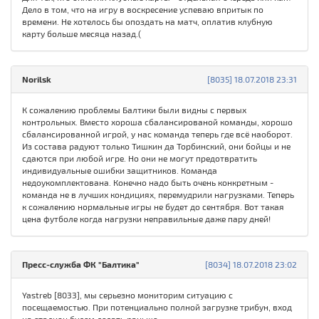
Дело в том, что на игру в воскресение успеваю впритык по
времени. Не хотелось бы опоздать на матч, оплатив клубную
карту больше месяца назад.(
Norilsk
[8035] 18.07.2018 23:31
К сожалению проблемы Балтики были видны с первых
контрольных. Вместо хороша сбалансированой команды, хорошо
сбалансированной игрой, у нас команда теперь где всё наоборот.
Из состава радуют только Тишкин да Торбинский, они бойцы и не
сдаются при любой игре. Но они не могут предотвратить
индивидуальные ошибки защитников. Команда
недоукомплектована. Конечно надо быть очень конкретным -
команда не в лучших кондициях, перемудрили нагрузками. Теперь
к сожалению нормальные игры не будет до сентября. Вот такая
цена футболе когда нагрузки неправильные даже пару дней!
Пресс-служба ФК "Балтика"
[8034] 18.07.2018 23:02
Yastreb [8033], мы серьезно мониторим ситуацию с
посещаемостью. При потенциально полной загрузке трибун, вход