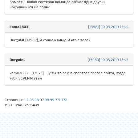
Камасек, какая гостевая команда сейчас хуже других,
находящихся на поле?
kamа280З .
[13981] 10.03.2019 15:44
Durgulel [13980], Я ходил к нему. И что с того?
Durgulel
[13980] 10.03.2019 15:42
kamа280З . [13979], ну ты-то сам в спортзал зассал пойти, когда
тебя SЕVERIN звал
Страницы:
1
2
95
96
97
98
99
771
772
1921 - 1940 из 15439