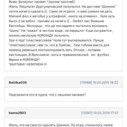
Всем, физкульт-привет ! (кроме троллей)
Жаль. Результат Дургулеловский получился. Не дал нам "Шинник"
почти ничего сделать ((. Сами не играли , и нам сумели не дать.
Мелкий фол и автобус у штрафной , никто не отменял... Геля чуть
было 2 не забил , причём из ничего ((... Любят нас бывшие
балтийцы. Молодцы , что до последнего пытались взломать
"Шину". На "навал" в чистом виде , не перешли ! Ещё сыграются ,
можно неплохую КОМАНДУ получить.
Зря я про" пластмассовое "поле тут высказывался. Лучше
"пластмассовое", чем то ,что в Томске... Там гиблое место для
команд умеющих контролировать мяч. Отскок - лотерея
настоящая..В Ярославле , хоть и травмоопасный , но- футбол.
Верим в КОМАНДУ!
"БАЛТИКА"-ЧЕМПИОН !!!
Baltika039
[13988] 10.03.2019 18:22
Подскажите кто в курсе, что с нашими напами?
kama2803
[13987] 10.03.2019 17:47
Жаль, что не смогли одолеть Шинник. По игре, сложилось такое