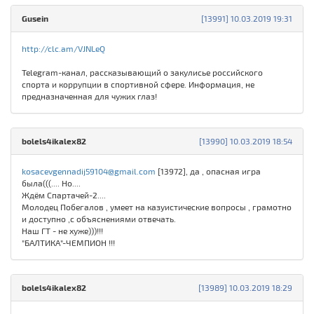
Gusein
[13991] 10.03.2019 19:31
http://clc.am/VJNLeQ
Telegram-канал, рассказывающий о закулисье российского
спорта и коррупции в спортивной сфере. Информация, не
предназначенная для чужих глаз!
bolels4ikalex82
[13990] 10.03.2019 18:54
kosacevgennadij59104@gmail.com
[13972], да , опасная игра
была(((.... Но....
Ждём Спартачей-2....
Молодец Побегалов , умеет на казуистические вопросы , грамотно
и доступно ,с объяснениями отвечать.
Наш ГТ - не хуже)))!!!
"БАЛТИКА"-ЧЕМПИОН !!!
bolels4ikalex82
[13989] 10.03.2019 18:29