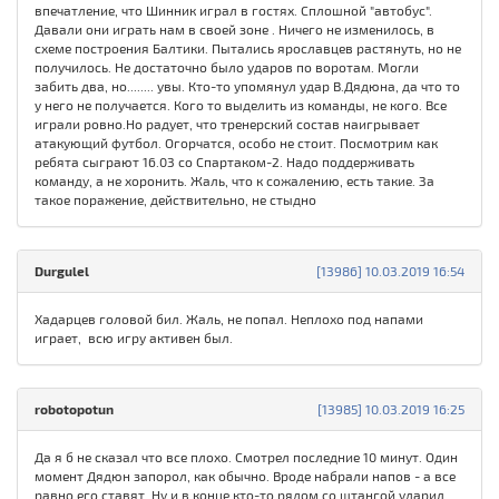
впечатление, что Шинник играл в гостях. Сплошной "автобус".
Давали они играть нам в своей зоне . Ничего не изменилось, в
схеме построения Балтики. Пытались ярославцев растянуть, но не
получилось. Не достаточно было ударов по воротам. Могли
забить два, но........ увы. Кто-то упомянул удар В.Дядюна, да что то
у него не получается. Кого то выделить из команды, не кого. Все
играли ровно.Но радует, что тренерский состав наигрывает
атакующий футбол. Огорчатся, особо не стоит. Посмотрим как
ребята сыграют 16.03 со Спартаком-2. Надо поддерживать
команду, а не хоронить. Жаль, что к сожалению, есть такие. За
такое поражение, действительно, не стыдно
Durgulel
[13986] 10.03.2019 16:54
Хадарцев головой бил. Жаль, не попал. Неплохо под напами
играет, всю игру активен был.
robotopotun
[13985] 10.03.2019 16:25
Да я б не сказал что все плохо. Смотрел последние 10 минут. Один
момент Дядюн запорол, как обычно. Вроде набрали напов - а все
равно его ставят. Ну и в конце кто-то рядом со штангой ударил