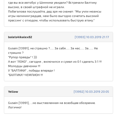
где вы все автобус у Шинника увидели? Встречали Балтику
высоко, в своей штрафной не играли.
Побегалова послушайте, дед зря не скажет: "Мы учли нюансы
игры калининградцев, нам было выгодно сочетать высокий
прессинг с отходом, чтобы использовать быструю атаку."
bolels4ikalex82
[13993] 10.03.2019 21:17
Gusein [13991], не страшно ?..... За себя..... За нас..... За...... Не
страшно ?
"Рупор правды" ! )))
А вот "ЛОКО" , сегодня , включился и сумел из 0:1 сделать 3:1 !!!
Молодцы девчонки !!!
У "БАЛТИКИ" , победы впереди !
"БАЛТИКА"-ЧЕМПИОН !!!
Yellow
[13992] 10.03.2019 20:05
Gusein [13991], ...но выставленная на всеобщее обозрение.
Логично!