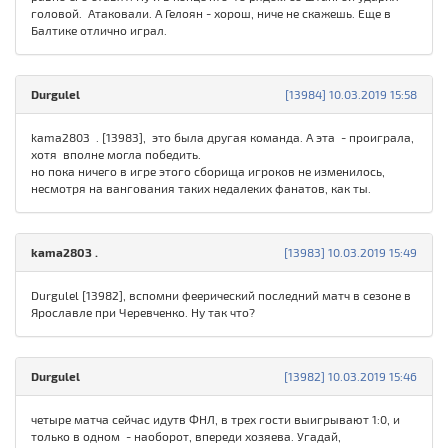
головой. Атаковали. А Гелоян - хорош, ниче не скажешь. Еще в
Балтике отлично играл.
Durgulel
[13984] 10.03.2019 15:58
kamа280З . [13983], это была другая команда. А эта - проиграла,
хотя вполне могла победить.
но пока ничего в игре этого сборища игроков не изменилось,
несмотря на вангования таких недалеких фанатов, как ты.
kamа280З .
[13983] 10.03.2019 15:49
Durgulel [13982], вспомни феерический последний матч в сезоне в
Ярославле при Черевченко. Ну так что?
Durgulel
[13982] 10.03.2019 15:46
четыре матча сейчас идутв ФНЛ, в трех гости выигрывают 1:0, и
только в одном - наоборот, впереди хозяева. Угадай,