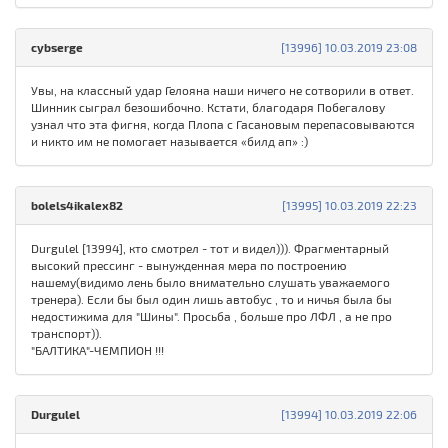
cybserge
[13996] 10.03.2019 23:08
Увы, на классный удар Гелояна наши ничего не сотворили в ответ.
Шинник сыграл безошибочно. Кстати, благодаря Побегалову
узнал что эта фигня, когда Плопа с Гасановым перепасовываются
и никто им не помогает называется «билд ап» :)
bolels4ikalex82
[13995] 10.03.2019 22:23
Durgulel [13994], кто смотрел - тот и видел))). Фрагментарный
высокий прессинг - вынужденная мера по построению
нашему(видимо лень было внимательно слушать уважаемого
тренера). Если бы был один лишь автобус , то и ничья была бы
недостижима для "Шины". Просьба , больше про ЛФЛ , а не про
транспорт)).
"БАЛТИКА"-ЧЕМПИОН !!!
Durgulel
[13994] 10.03.2019 22:06