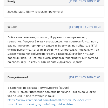
Kenig
[13999] 11.03.2019 13:03
Эххх Балда.... Шину то могли проколоть!
Yellow
[13998] 11.03.2019 10:50
Побегалов, конечно, молодец. Игру выстроил правильно,
грамотно. Получил 3 очка - это хорошо. Нет претензий. Но... вот у
вас нет никаких турнирных задач: в Вышку вы не пойдете, в ПФЛ
уже не вылетите. А значит и очки нужны постольку-поскольку. Так
может тогда попробуете поиграть в красивый футбол? Ну, для
болельщиков. Но нет, мы будем играть в "прагматичный" футбол
по сопернику. То есть "и сам не гам и другому не дам".
Полдюймовый
[13997] 11.03.2019 01:03
В дополнение к сказанному cybserge [13996]
Перед НГ была интересная заметка на Чемпе. Там было многое
что по чём. И про "автобусы" тоже.
https://www.championat.com/football/article-3598229-chto-
znachit-kontrpressing-xg-poluflang-bild-ap.html