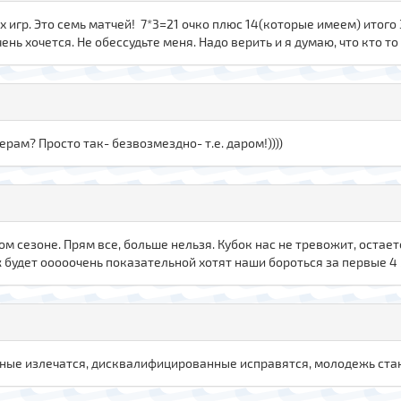
игр. Это семь матчей! 7*3=21 очко плюс 14(которые имеем) итого 
ень хочется. Не обессудьте меня. Надо верить и я думаю, что кто то
ерам? Просто так- безвозмездно- т.е. даром!))))
м сезоне. Прям все, больше нельзя. Кубок нас не тревожит, остае
ж будет ооооочень показательной хотят наши бороться за первые 4 
анные излечатся, дисквалифицированные исправятся, молодежь стан