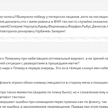
осталось!!!Вымучили победу у питерских пацанов ,хотя на последни
ия,доказать,что с вами ровня,а в ФНЛ так,чисто случайно оказали
сновой(Гилерме,Чорлука,Идову,Фернандеш,Фарфан,Рыбус,Денисов,т
повторила рокировку Горбачев-Захаряк!
цом к Помазану при набегавшем оптимальный вариант, а не зрячий 
ожей ситуации с разворотами в прошедшем матче?
о надо к Плиеву в первую очередь. Это он в тёмную скинул мяч себе
 фланге игроки обоих команд смещаются в сторону мяча и позицио
при таких моментах (видимо по плану было), но к сожалению ему 
рагмент тактики.
овершают ошибки при командном перестроении как по флангу, так и 
все не ошибка, а закономерное перемещение. Правда при этом пра