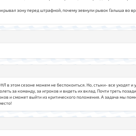
закрывал зону перед штрафной, почему зевнули рывок Галыша во в
ФНЛ в этом сезоне можем не беспокоиться. Но, стыки- все уходят и 
болеть за команду, за игроков и видеть их вклад. Почти треть поза
игроков и сможет выйти из критического положения. А задача мы пом
место!