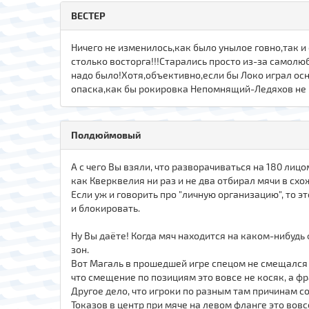
ВЕСТЕР
Ничего не изменилось,как было унылое говно,так и 
столько восторга!!!Старались просто из-за самолюб
надо было!Хотя,объективно,если бы Локо играл о
опаска,как бы рокировка Непомнящий-Ледяхов не 
Полдюймовый
А с чего Вы взяли, что разворачиваться на 180 ли
как Кверквелия ни раз и не два отбирал мячи в сх
Если уж и говорить про "личную организацию", то эт
и блокировать.
Ну Вы даёте! Когда мяч находится на каком-нибудь
зон.
Вот Магаль в прошедшей игре спецом не смещался 
что смещение по позициям это вовсе не косяк, а ф
Другое дело, что игроки по разным там причинам с
Токазов в центр при мяче на левом фланге это во