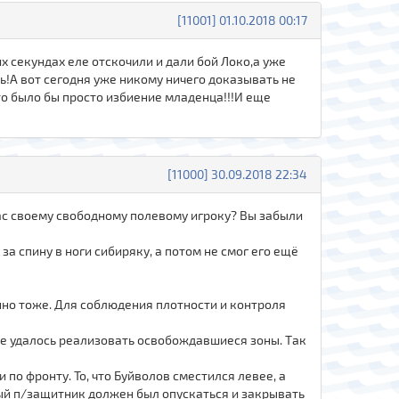
[11001] 01.10.2018 00:17
х секундах еле отскочили и дали бой Локо,а уже
сь!А вот сегодня уже никому ничего доказывать не
о было бы просто избиение младенца!!!И еще
[11000] 30.09.2018 22:34
пас своему свободному полевому игроку? Вы забыли
 за спину в ноги сибиряку, а потом не смог его ещё
нно тоже. Для соблюдения плотности и контроля
не удалось реализовать освобождавшиеся зоны. Так
по фронту. То, что Буйволов сместился левее, а
вый п/защитник должен был опускаться и закрывать