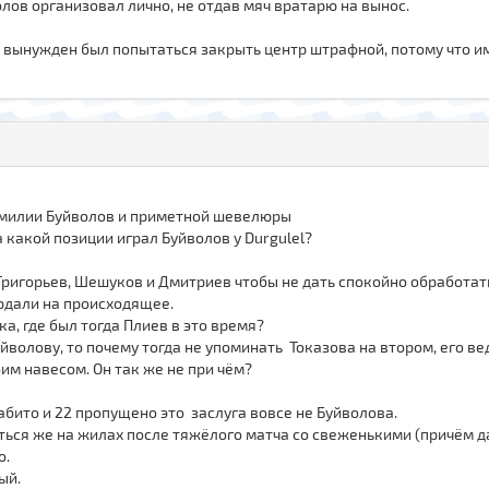
лов организовал лично, не отдав мяч вратарю на вынос.
но вынужден был попытаться закрыть центр штрафной, потому что 
амилии Буйволов и приметной шевелюры
на какой позиции играл Буйволов у Durgulel?
Григорьев, Шешуков и Дмитриев чтобы не дать спокойно обработат
людали на происходящее.
а, где был тогда Плиев в это время?
олову, то почему тогда не упоминать Токазова на втором, его вед
им навесом. Он так же не при чём?
забито и 22 пропущено это заслуга вовсе не Буйволова.
аться же на жилах после тяжёлого матча со свеженькими (причём
о.
ый.