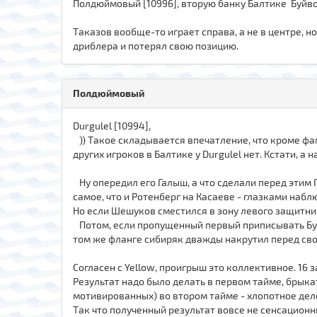
Полдюймовый [10996], вторую банку Балтике Буйво
Таказов вообще-то играет справа, а не в центре, 
дриблера и потерял свою позицию.
Полдюймовый
Durgulel [10994],
)) Такое складывается впечатление, что кроме ф
других игроков в Балтике у Durgulel нет. Кстати, а 
Ну опередил его Галыш, а что сделали перед этим 
самое, что и Ротенберг на Касаеве - глазками наб
Но если Шешуков сместился в зону левого защитник
Потом, если пропущенный первый приписывать Буйв
том же фланге сибиряк дважды накрутил перед сво
Согласен с Yellow, проигрыш это коллективное. 16 
Результат надо было делать в первом тайме, брык
мотивированных) во втором тайме - хлопотное дел
Так что полученный результат вовсе не сенсационн