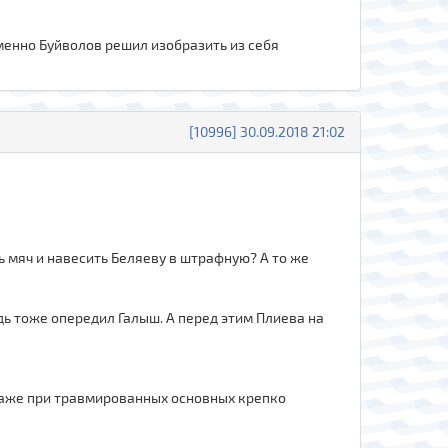
именно Буйволов решил изобразить из себя
[10996] 30.09.2018 21:02
ь мяч и навесить Беляеву в штрафную? А то же
ь тоже опередил Галыш. А перед этим Плиева на
 даже при травмированных основных крепко