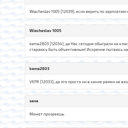
Wiacheslav 1005 [12039], если верить по зарплатам
Wiacheslav 1005
kama2803 [12034], да Нас сегодня обыграли на кла
стараюсь быть объективным! Искренне пытаюсь най
kama2803
VEPR [12033], да это просто ни в какие рамки не вх
sana
Может прозреешь