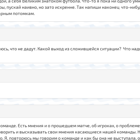
ой, а себя Великим знатоком футбола. Что-то я пока ни одного умн
ы, пускай наивно, но зато искренне. Так напиши наконец что-нибу
дарным потомкам.
оюсь, что не дадут. Какой выход из сложившейся ситуации? Что на
оманде. Есть мнения и о прошедшем матче, об игроках, о проблеме в 
говорить и высказывать свои мнения касающиеся нашей команды. Н
о. Я, повторюсь мы говорим о команде и как бы она не выступала, 