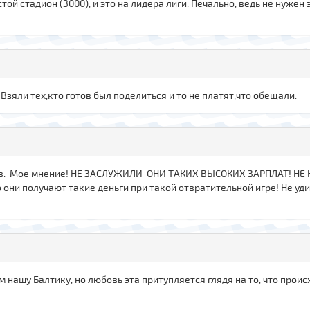
ой стадион (3000), и это на лидера лиги. Печально, ведь не нужен
 Взяли тех,кто готов был поделиться и то не платят,что обещали.
ов. Мое мнение! НЕ ЗАСЛУЖИЛИ ОНИ ТАКИХ ВЫСОКИХ ЗАРПЛАТ! НЕ Н
 они получают такие деньги при такой отвратительной игре! Не уд
нашу Балтику, но любовь эта притупляется глядя на то, что происх