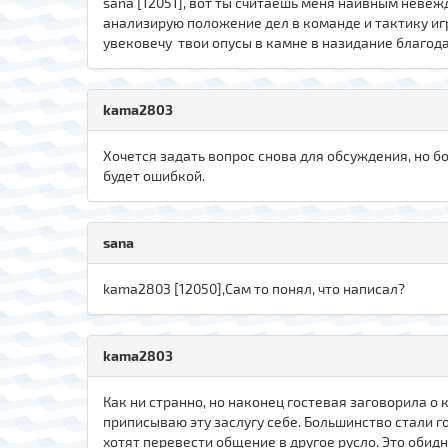
sana [12051], вот ты считаешь меня наивным невежд
анализирую положение дел в команде и тактику игр
увековечу твои опусы в камне в назидание благо
kama2803
Хочется задать вопрос снова для обсуждения, но б
будет ошибкой.
sana
kama2803 [12050],Сам то понял, что написал?
kama2803
Как ни странно, но наконец гостевая заговорила о к
приписываю эту заслугу себе. Большинство стали 
хотят перевести общение в другое русло. Это обидн