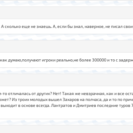
 А сколько еще не знаешь. А, если бы знал, наверное, не писал свои
 как думаю,получают игроки реально,не более 300000 и то с задер
м-то отличалась от других? Нет! Такая же невзрачная, как и все ос
ожет? Из троих молодых вышел Захаров на полчаса, да и то по причи
выходит в основе всегда. Лантратов и Дмитриев последние туров 7