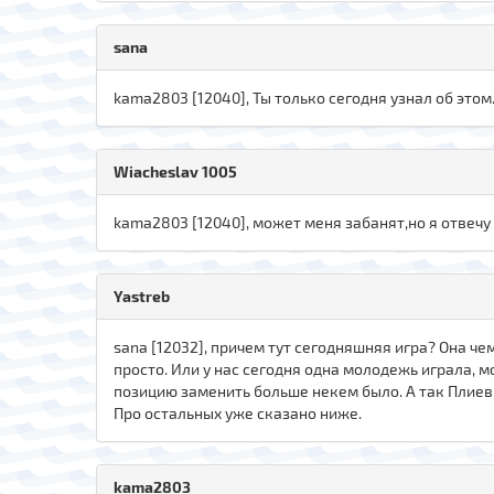
sana
kama2803 [12040], Ты только сегодня узнал об этом.
Wiacheslav 1005
kama2803 [12040], может меня забанят,но я отвечу
Yastreb
sana [12032], причем тут сегодняшняя игра? Она че
просто. Или у нас сегодня одна молодежь играла, м
позицию заменить больше некем было. А так Плиев 
Про остальных уже сказано ниже.
kama2803