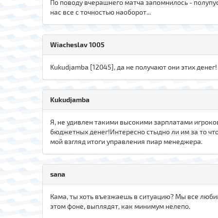
По поводу вчерашнего матча запомнилось - полупуст
нас все с точностью наоборот...
Wiacheslav 1005
Kukudjamba [12045], да не получают они этих денег!
Kukudjamba
Я, не удивлен такими высокими зарплатами игрок
бюджетных денег!Интересно стыдно ли им за то что
мой взгляд итоги управления пиар менеджера.
sana
Кама, ты хоть въезжаешь в ситуацию? Мы все любим 
этом фоне, выплядят, как минимум нелепо.