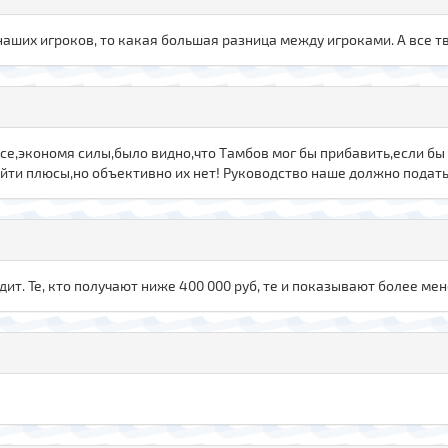
 наших игроков, то какая большая разница между игроками. А все тв
ссе,экономя силы,было видно,что Тамбов мог бы прибавить,если бы
ти плюсы,но объективно их нет! Руководство наше должно подать
одит. Те, кто получают ниже 400 000 руб, те и показывают более ме