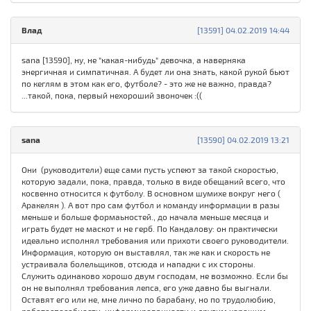
Влад
[13591] 04.02.2019 14:44
sana [13590], ну, не "какая-нибудь" девочка, а наверняка
энергичная и симпатичная. А будет ли она знать, какой рукой бьют
по кеглям в этом как его, футболе? - это же не важно, правда?
...такой, пока, первый нехороший звоночек :((
sana
[13590] 04.02.2019 13:21
Они (руководители) еще сами пусть успеют за такой скоростью,
которую задали, пока, правда, только в виде обещаний всего, что
косвенно относится к футболу. В основном шумихе вокруг него (
Аракелян ). А вот про сам футбол и команду информации в разы
меньше и больше формаьностей., до начала меньше месяца и
играть будет не маскот и не герб. По Кандалову: он практически
идеально исполнял требования или прихоти своего руководители.
Информация, которую он выставлял, так же как и скорость не
устраивала болельщиков, отсюда и нападки с их стороны.
Служить одинаково хорошо двум господам, не возможно. Если бы
он не выполнял требования лепса, его уже давно бы выгнали.
Оставят его или не, мне лично по барабану, но по трудолюбию,