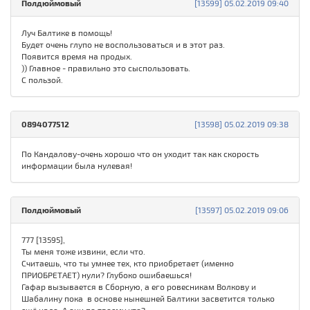
Полдюймовый
[13599] 05.02.2019 09:40
Луч Балтике в помощь!
Будет очень глупо не воспользоваться и в этот раз.
Появится время на продых.
)) Главное - правильно это сыспользовать.
С пользой.
0894077512
[13598] 05.02.2019 09:38
По Кандалову-очень хорошо что он уходит так как скорость
информации была нулевая!
Полдюймовый
[13597] 05.02.2019 09:06
777 [13595],
Ты меня тоже извини, если что.
Считаешь, что ты умнее тех, кто приобретает (именно
ПРИОБРЕТАЕТ) нули? Глубоко ошибаешься!
Гафар вызывается в Сборную, а его ровесникам Волкову и
Шабалину пока в основе нынешней Балтики засветится только