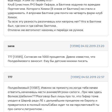
ещё надо. А они по твоему кто?
Клуб (участник ЛЧ) берёт Гафара, а Балтика ходунка по арендам
Портнягина. Которого Химки (6 очков от Балтики) не стали и
удерживать. А впрочем Балтика уже почти на четверть фарм-клуб
Химок.
Ты всю эту разность различаешь или напрочь нет? Кто в Балтике
был, где они и где сейчас Балтика.
Отключи же автопилот наконец и перейди на ручное.
sana
[13596] 04.02.2019 23:20
777 [13595], Согласен на 1000 процентов. Давно известно, что
Полдюймового заносит. Ему бы детские книжки писать.
777
[13595] 04.02.2019 22:57
Полдюймовый [13587], Извини за прямоту,но,когда тебе нечем
ответить,начинаешь нести ахинею!Игроки-сапоги...При чем здесь
Волков,Шабалин???Разговор был лишь про то ,что Гафар тоже
уходил в Шериф ради ЛЕ с дальнейшим прицелом на Европу и
превратился в полный ноль!Себаи ждет та же перспектива!А ты
про сапоги,патриотизм...