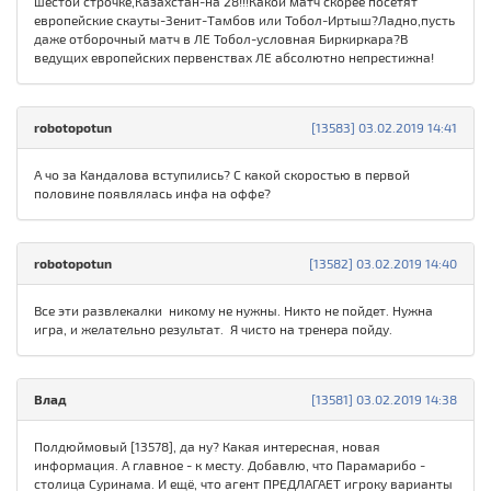
шестой строчке,Казахстан-на 28!!!Какой матч скорее посетят
европейские скауты-Зенит-Тамбов или Тобол-Иртыш?Ладно,пусть
даже отборочный матч в ЛЕ Тобол-условная Биркиркара?В
ведущих европейских первенствах ЛЕ абсолютно непрестижна!
robotopotun
[13583] 03.02.2019 14:41
А чо за Кандалова вступились? С какой скоростью в первой
половине появлялась инфа на оффе?
robotopotun
[13582] 03.02.2019 14:40
Все эти развлекалки никому не нужны. Никто не пойдет. Нужна
игра, и желательно результат. Я чисто на тренера пойду.
Влад
[13581] 03.02.2019 14:38
Полдюймовый [13578], да ну? Какая интересная, новая
информация. А главное - к месту. Добавлю, что Парамарибо -
столица Суринама. И ещё, что агент ПРЕДЛАГАЕТ игроку варианты