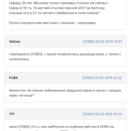
Гафару 20 лет (Волкову тоже к примеру столько же сейчас)
Гафар в 19-ть 14 матчей отыграл весной 2017 за Балтику.
Сколько игр у 21-ти летнего Шабалина в этом сезоне?
Путать патриотизм местный с ложным - наказуемо.
Yellow
[13586] 04.02.2019 10:07
robotopotun [13583], с какой позволялась руководством, с такой и
появлялась.
FСBK
[13585] 03.02.2019 22:52
Амнистия гестчанан забаненным предусмотрена в связи с уходом
пресс-атташе?
777
[13584] 03.02.2019 16:29
sana [13580], И я о том же!Росиия в клубном рейтинге УЕФА на