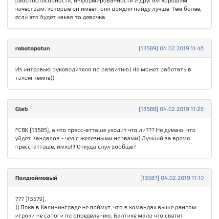
работоспособности, информированности и другим хорошим
качествам, которые он имеет, они врядли найду лучше. Тем более,
если это будет какая то девочка.
robotopotun
[13589] 04.02.2019 11:46
Из интервью руководителя по развитию) Не может работать в
таком темпе))
Gleb
[13588] 04.02.2019 11:26
FСBK [13585], а что пресс-атташе уходит что ли??? Не думаю, что
уйдет Кандалов - чел с железными нервами) Лучший за время
пресс-атташе, имхо!!! Откуда слух вообще?
Полдюймовый
[13587] 04.02.2019 11:10
777 [13579],
)) Пока в Калининграде не поймут, что в командах выше рангом
игроки не сапоги по определению, Балтике мало что светит.