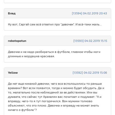
Влад
[13594] 04.02.2019 20:43
Ну вот, Сергей сам всё ответил про "девочек". И всё-таки жаль...
robotopotun
[13593] 04.02.2019 15:15
Девочке и не надо разбираться в футболе, главное чтобы ноги
длинные и мордашка красивая.
Yellow
[13592] 04.02.2019 15:06
Да нет еще никакой девочки, чего все всполошились-то раньше
времени? Вот если появится, тогда и можно будет обсудить. Да и
то, желательно после наблюдений за ее действиями. Или вы
думаете, что сейчас тут Аракелян вас почитает и подумает: "А и
вправду, чего-то я тут погорячился. Вон мужики толково
объясняют, что это плохо. Девочка и вправду не может знать
ничего о футболе."?