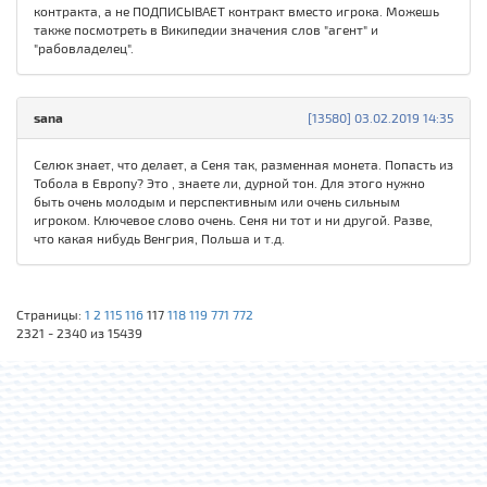
контракта, а не ПОДПИСЫВАЕТ контракт вместо игрока. Можешь
также посмотреть в Википедии значения слов "агент" и
"рабовладелец".
sana
[13580] 03.02.2019 14:35
Селюк знает, что делает, а Сеня так, разменная монета. Попасть из
Тобола в Европу? Это , знаете ли, дурной тон. Для этого нужно
быть очень молодым и перспективным или очень сильным
игроком. Ключевое слово очень. Сеня ни тот и ни другой. Разве,
что какая нибудь Венгрия, Польша и т.д.
Страницы:
1
2
115
116
117
118
119
771
772
2321 - 2340 из 15439