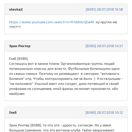
stavka2
[8391] 28.07.2018 19:58
https://www.youtube.com/watch?v=H7ddVsrQlwM
ну крутяк же
?!!!!!???
Эрик Рихтер
[8390] 28.07.2018 14:57
Глеб [8389],
Соглашусь вот в каком плане. Организованные группы людей
потенциально опасны для власти. Футбольные болельщики одни
из самых-самых. Поэтому их размещают в секторах "активного
боления" итд. Чтобы контролировать легче было :) А остальныем -
"не положено". Унылый мент или солдат, дико потеющий в своей
униформе на солнцепеке, иной фразы не может произнести, ибо
необучен.
Глеб
[8389] 28.07.2018 10:12
Эрик Рихтер [8388], то что это - дурость. согласен. Но у меня
большие сомнения, что это вотчина клуба. Гайки закручивают