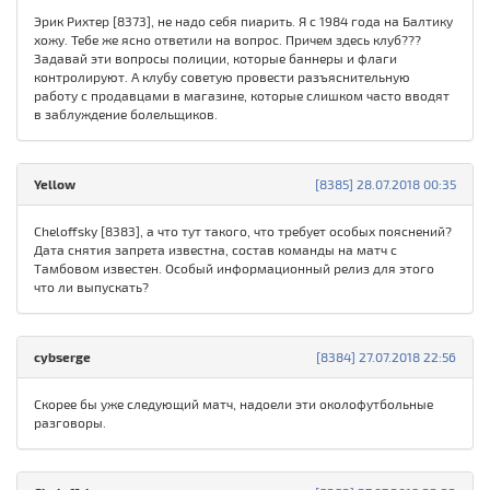
Эрик Рихтер [8373], не надо себя пиарить. Я с 1984 года на Балтику
хожу. Тебе же ясно ответили на вопрос. Причем здесь клуб???
Задавай эти вопросы полиции, которые баннеры и флаги
контролируют. А клубу советую провести разъяснительную
работу с продавцами в магазине, которые слишком часто вводят
в заблуждение болельщиков.
Yellow
[8385] 28.07.2018 00:35
Cheloffsky [8383], а что тут такого, что требует особых пояснений?
Дата снятия запрета известна, состав команды на матч с
Тамбовом известен. Особый информационный релиз для этого
что ли выпускать?
cybserge
[8384] 27.07.2018 22:56
Скорее бы уже следующий матч, надоели эти околофутбольные
разговоры.