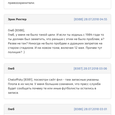
правоохранители.
Эрик Рихтер
[8388] 28.07.2018 04:55
Глеб [8386],
Глеб, у меня не было такой цели. И если ты ходишь с 1984 года то
ты должен был заметить, что раньше с этим не было проблем, а?
Разве не так? Никогда не было пробдем и дурацких запретов на
старом стадионе. И на новом тоже, включая 12 мая. Причем тут
полиция? :)
Глеб
[8387] 28.07.2018 03:06
Cheloffsky [8381], посмотри сайт фнл - там запасные указаны.
Плопа в их числе. У меня большие сомнения, что пресс-служба
будет сообщать почему те или иные футболисты остались в
запасе.
Глеб
[8386] 28.07.2018 03:01