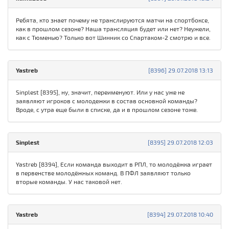
Ребята, кто знает почему не транслируются матчи на спортбоксе,
как в прошлом сезоне? Наша трансляция будет или нет? Неужели,
как с Тюменью? Только вот Шинник со Спартаком-2 смотрю и все.
Yastreb
[8396] 29.07.2018 13:13
Sinplest [8395], ну, значит, переименуют. Или у нас уже не
заявляют игроков с молодежки в состав основной команды?
Вроде, с утра еще были в списке, да и в прошлом сезоне тоже.
Sinplest
[8395] 29.07.2018 12:03
Yastreb [8394], Если команда выходит в РПЛ, то молодёжка играет
в первенстве молодёжных команд. В ПФЛ заявляют только
вторые команды. У нас таковой нет.
Yastreb
[8394] 29.07.2018 10:40