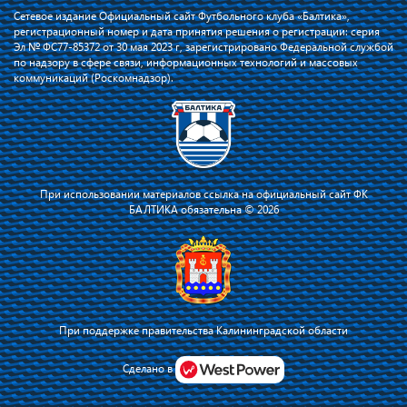
Сетевое издание Официальный сайт Футбольного клуба «Балтика»,
регистрационный номер и дата принятия решения о регистрации: серия
Эл № ФС77-85372 от 30 мая 2023 г, зарегистрировано Федеральной службой
по надзору в сфере связи, информационных технологий и массовых
коммуникаций (Роскомнадзор).
При использовании материалов ссылка на официальный сайт ФК
БАЛТИКА обязательна © 2026
При поддержке правительства Калининградской области
Я соглашаюсь с тем, что владелец сайта использует файлы cookie для
повышения удобства работы на сайте и сервис Яндекс.Метрика. Оставаясь
Сделано в
на сайте, я соглашаюсь с
политикой их применения
.