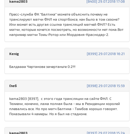
kama2803
[8400] 29.07.2018 17:08
Пресс-служба ФК "Балтика" можете объяснить почему не
транслируют матчи ФНЛ на спортбоксе, как было в том сезоне?
Или может есть другая ссылка трансляций матчей ФНЛ? Есть
матчи, которые хочется посмотреть, но возможности нет пока.Вот
например матчи Томь-Ротор или Мордовия-Краснодар-2.
Kenig
[8399] 29.07.2018 16:21
Балдаааа Чертанове зачертаньте 0:2!!!
Глеб
[8398] 29.07.2018 15:59
kama2803 [8397], c этого года трансляции на сайте ФНЛ. С
Тюмени, конечно, лажа полная была - мы в Резиденции королей
плевались все. Но про матч Балтика - Тамбов хорошо говорят.
Показывали 4 камеры. Но я был на стадионе.
kama2803
[8397] 29.07.2018 15:24