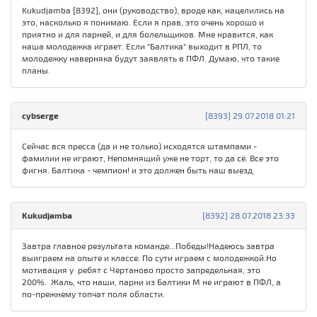
Kukudjamba [8392], они (руководство), вроде как, нацелились на
это, насколько я понимаю. Если я прав, это очень хорошо и
приятно и для парней, и для болельщиков. Мне нравится, как
наша молодежка играет. Если "Балтика" выходит в РПЛ, то
молодежку наверняка будут заявлять в ПФЛ. Думаю, что такие
планы.
cybserge
[8393] 29.07.2018 01:21
Сейчас вся пресса (да и не только) исходятся штампами -
фамилии не играют, Непомнящий уже не торт, то да сё. Все это
фигня. Балтика - чемпион! и это должен быть наш выезд.
Kukudjamba
[8392] 28.07.2018 23:33
Завтра главное результата команде...Победы!Надеюсь завтра
выиграем на опыте и классе. По сути играем с молодежкой.Но
мотивация у ребят с Чертаново просто запредельная, это
200%. Жаль, что наши, парни из Балтики М не играют в ПФЛ, а
по-прежнему топчат поля области.