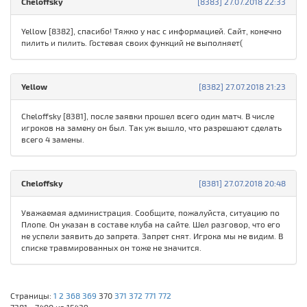
Cheloffsky
[8383] 27.07.2018 22:33
Yellow [8382], спасибо! Тяжко у нас с информацией. Сайт, конечно
пилить и пилить. Гостевая своих функций не выполняет(
Yellow
[8382] 27.07.2018 21:23
Cheloffsky [8381], после заявки прошел всего один матч. В числе
игроков на замену он был. Так уж вышло, что разрешают сделать
всего 4 замены.
Cheloffsky
[8381] 27.07.2018 20:48
Уважаемая администрация. Сообщите, пожалуйста, ситуацию по
Плопе. Он указан в составе клуба на сайте. Шел разговор, что его
не успели заявить до запрета. Запрет снят. Игрока мы не видим. В
списке травмированных он тоже не значится.
Страницы:
1
2
368
369
370
371
372
771
772