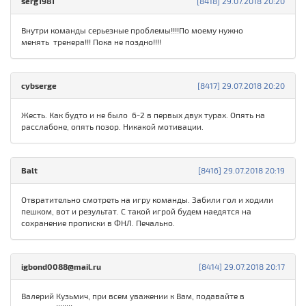
serg1981
[8418] 29.07.2018 20:20
Внутри команды серьезные проблемы!!!!По моему нужно
менять тренера!!! Пока не поздно!!!!
cybserge
[8417] 29.07.2018 20:20
Жесть. Как будто и не было 6-2 в первых двух турах. Опять на
расслабоне, опять позор. Никакой мотивации.
Balt
[8416] 29.07.2018 20:19
Отвратительно смотреть на игру команды. Забили гол и ходили
пешком, вот и результат. С такой игрой будем наедятся на
сохранение прописки в ФНЛ. Печально.
igbond0088@mail.ru
[8414] 29.07.2018 20:17
Валерий Кузьмич, при всем уважении к Вам, подавайте в