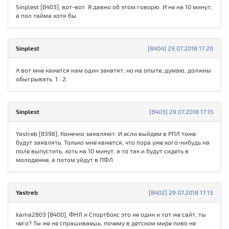
Sinplest [8403], вот-вот. Я давно об этом говорю. И не на 10 минут,
а пол тайма хотя бы.
Sinplest
[8404] 29.07.2018 17:20
А вот мне кажется нам один закатят, но на опыте, думаю, должны
обыгрывать. 1 : 2.
Sinplest
[8403] 29.07.2018 17:15
Yastreb [8396], Конечно заявляют. И если выйдем в РПЛ тоже
будут заявлять. Только мне кажется, что пора уже кого-нибудь на
поле выпустить, хоть на 10 минут, а то так и будут сидеть в
молодежке, а потом уйдут в ПФЛ.
Yastreb
[8402] 29.07.2018 17:13
kama2803 [8400], ФНЛ и Спортбокс это не один и тот же сайт, ты
чего? Ты же не спрашиваешь, почему в детском мире пиво не