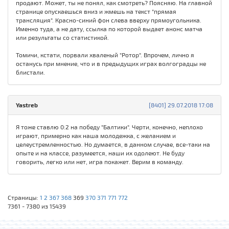
продают. Может, ты не понял, как смотреть? Поясняю. На главной
странице опускаешься вниз и жмешь на текст "прямая
трансляция". Красно-синий фон слева вверху прямоугольника.
Именно туда, а не дату, ссылка по которой выдает анонс матча
или результаты со статистикой.
Томичи, кстати, порвали хваленый "Ротор". Впрочем, лично я
останусь при мнение, что и в предыдущих играх волгоградцы не
блистали.
Yastreb
[8401] 29.07.2018 17:08
Я тоже ставлю 0:2 на победу "Балтики". Черти, конечно, неплохо
играют, примерно как наша молодежка, с желанием и
целеустремленностью. Но думается, в данном случае, все-таки на
опыте и на классе, разумеется, наши их одолеют. Не буду
говорить, легко или нет, игра покажет. Верим в команду.
Страницы:
1
2
367
368
369
370
371
771
772
7361 - 7380 из 15439