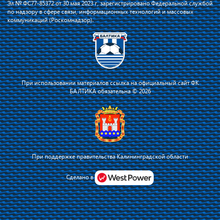
Эл № ФС77-85372 от 30 мая 2023 г, зарегистрировано Федеральной службой
по надзору в сфере связи, информационных технологий и массовых
коммуникаций (Роскомнадзор).
При использовании материалов ссылка на официальный сайт ФК
БАЛТИКА обязательна © 2026
При поддержке правительства Калининградской области
Я соглашаюсь с тем, что владелец сайта использует файлы cookie для
повышения удобства работы на сайте и сервис Яндекс.Метрика. Оставаясь
Сделано в
на сайте, я соглашаюсь с
политикой их применения
.
Принять