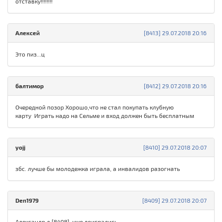
отставку!!!!!!!!
Алексей
[8413] 29.07.2018 20:16
Это пиз...ц
балтимор
[8412] 29.07.2018 20:16
Очередной позор Хорошо,что не стал покупать клубную
карту Играть надо на Сельме и вход должен быть бесплатным
yojj
[8410] 29.07.2018 20:07
збс. лучше бы молодежка играла, а инвалидов разогнать
Den1979
[8409] 29.07.2018 20:07
Александр д [8408], уже доигрались