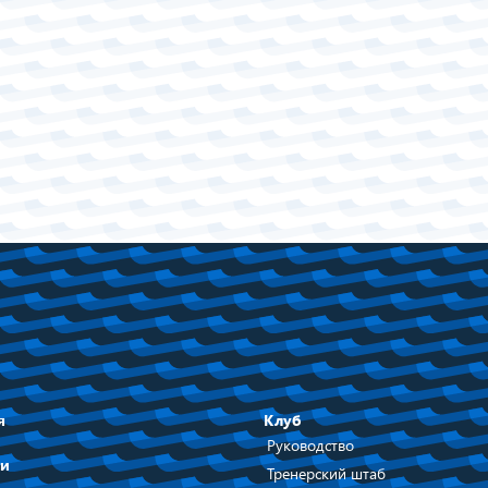
я
Клуб
Руководство
ти
Тренерский штаб