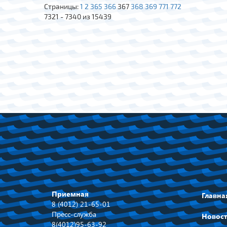
Страницы:
1
2
365
366
367
368
369
771
772
7321 - 7340 из 15439
Приемная
Главна
8 (4012) 21-65-01
Пресс-служба
Новос
8(4012)95-63-92