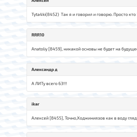
Алексей
Tyta4ki(8452) Так я и говорил и говорю. Просто кто
RRR10
Anatoliy [8459], никакой основы не будет на будуще
Александр д
А ЛИТу всего 63!!!
ikar
Алексей [8455], Точно,Ходжиниязов как в воду гляд