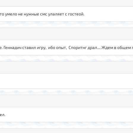
 то умело не нужные смс улаляет с гостеой.
е. Геннадич ставил игру, ибо опыт, Споритнг драл.... Ждем в общем 
ел.