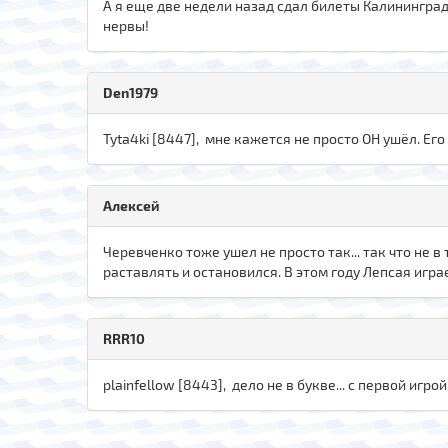
А я еще две недели назад сдал билеты Калининград
нервы!
Den1979
Tyta4ki [8447], мне кажется не просто ОН ушёл. Его
Алексей
Черевченко тоже ушел не просто так... так что не 
раставлять и остановился. В этом году Лепсая игр
RRR10
plainfellow [8443], дело не в букве... с первой иг