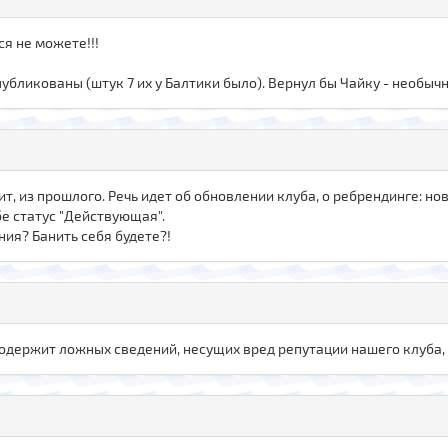
ся не можете!!!
убликованы (штук 7 их у Балтики было). Вернул бы Чайку - необычн
ит, из прошлого. Речь идет об обновлении клуба, о ребрендинге: нов
бе статус "Действующая".
ия? Банить себя будете?!
е содержит ложных сведений, несущих вред репутации нашего клуба,