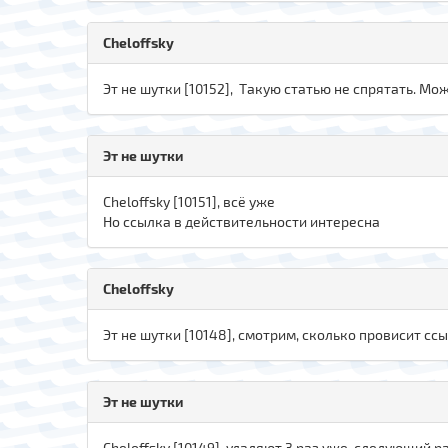
Cheloffsky
Эт не шутки [10152], Такую статью не спрятать. Мо
Эт не шутки
Cheloffsky [10151], всё уже
Но ссылка в действительности интересна
Cheloffsky
Эт не шутки [10148], смотрим, сколько провисит сс
Эт не шутки
Cheloffsky [10149], удаляют,3 раз уже, следующий 