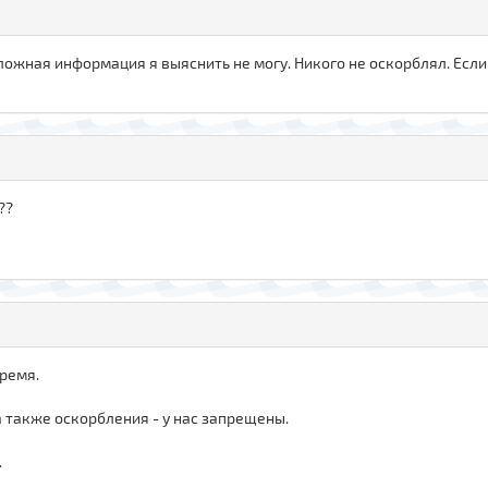
 ложная информация я выяснить не могу. Никого не оскорблял. Есл
??
время.
а также оскорбления - у нас запрещены.
.