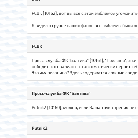
FСBK [10162], вот вы всё с этой эмблемой угомонить
Я видел в группе наших фанов все эмблемы были оп
FСBK
Пресс-служба ФК "Балтика" [10161], "Прежняя", знач
победит этот вариант, то автоматически вернет се
Это чья писанина? Здесь содержатся ложные сведен
Пресс-служба ФК "Балтика"
Putnik2 [10160], можно, если Ваша точка зрения н
Putnik2