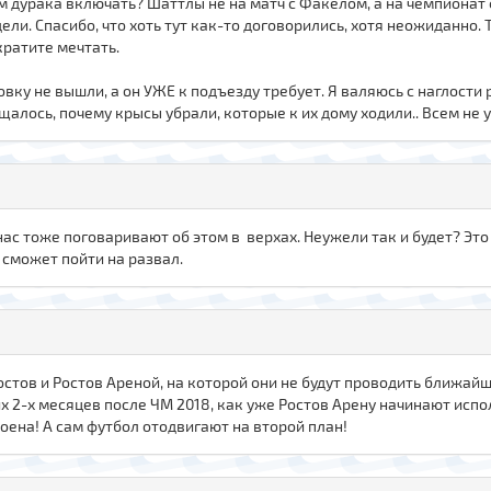
чем дурака включать? Шаттлы не на матч с Факелом, а на чемпионат 
ли. Спасибо, что хоть тут как-то договорились, хотя неожиданно. Т
кратите мечтать.
ку не вышли, а он УЖЕ к подъезду требует. Я валяюсь с наглости ру
лось, почему крысы убрали, которые к их дому ходили.. Всем не 
у нас тоже поговаривают об этом в верхах. Неужели так и будет? Эт
е сможет пойти на развал.
Ростов и Ростов Ареной, на которой они не будут проводить ближайш
их 2-х месяцев после ЧМ 2018, как уже Ростов Арену начинают исп
роена! А сам футбол отодвигают на второй план!