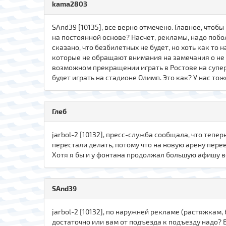
kama2803
SAnd39 [10135], все верно отмечено. Главное, что
на постоянной основе? Насчет, рекламы, надо побо
сказано, что безбилетных не будет, но хоть как то
которые не обращают внимания на замечания о не 
возможном прекращении играть в Ростове на супер 
будет играть на стадионе Олимп. Это как? У нас то
Глеб
jarbol-2 [10132], пресс-служба сообщала, что тепе
перестали делать, потому что на новую арену пере
Хотя я бы и у фонтана продолжал большую афишу в
SAnd39
jarbol-2 [10132], по наружней рекламе (растяжкам,
достаточно или вам от подъезда к подъезду надо? 