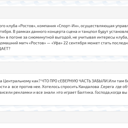
го клуба «Ростов», компания «Спорт-Ин», осуществляющая управл
тября. В рамках данного концерта сцена и танцпол будут установ
 в погоне за сиюминутной выгодой, не учитывая интересы клуба,
домашний матч «Ростов» — «Уфа» 22 сентября может стать послед
ДАЕТ?
, а Центральному как? ЧТО ПРО сЕВЕРНУЮ ЧАСТЬ ЗАБЫЛИ.Или там бол
сти а все против нее. Хотелось спросить Кандалова .Серега .где о
исели рекламки и все знали .что играет Балтика. Господа,когда вы