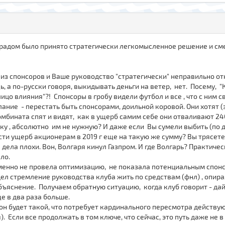
нградом было принято стратегически легкомысленное решение и сме
ь из спонсоров и Ваше руководство "стратегически" неправильно от
 а по-русски говоря, выкидывать деньги на ветер, нет. Посему, "
лицо влияния"?! Спонсоры в гробу видели футбол и все , что с ним 
ание - перестать быть спонсорами, доильной коровой. Они хотят (э
омбината спят и видят, как в ущерб самим себе они отваливают 24
у , абсолютно им не нужную? И даже если Вы сумели выбить (по др
ти ущерб акционерам в 2019 г еще на такую же сумму? Вы трясете 
дела плохи. Вон, Волгаря кинул Газпром. И где Волгарь? Практиче
ло.
еменно не провела оптимизацию, не показала потенциальным спонс
дел стремление руководства клуба жить по средствам (фнл) , опи
ъяснение. Получаем обратную ситуацию, когда клуб говорит - дайте
ще в два раза больше.
 он будет такой, что потребует кардинального пересмотра действу
 Если все продолжать в том ключе, что сейчас, это путь даже не в