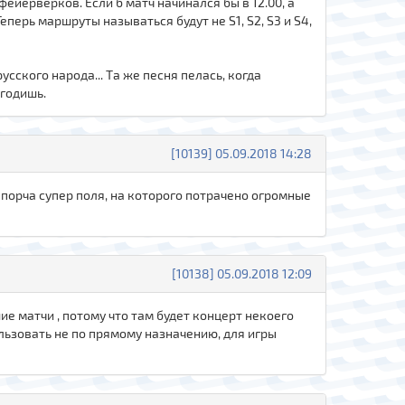
фейерверков. Если б матч начинался бы в 12.00, а
еперь маршруты называться будут не S1, S2, S3 и S4,
сского народа... Та же песня пелась, когда
угодишь.
[10139] 05.09.2018 14:28
о порча супер поля, на которого потрачено огромные
[10138] 05.09.2018 12:09
ие матчи , потому что там будет концерт некоего
ользовать не по прямому назначению, для игры