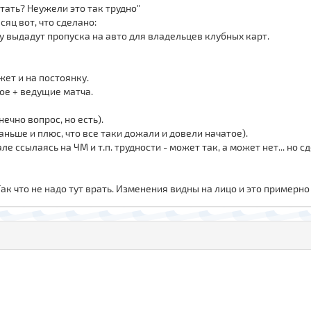
отать? Неужели это так трудно"
сяц вот, что сделано:
ку выдадут пропуска на авто для владельцев клубных карт.
жет и на постоянку.
ое + ведущие матча.
ечно вопрос, но есть).
раньше и плюс, что все таки дожали и довели начатое).
е ссылаясь на ЧМ и т.п. трудности - может так, а может нет... но 
Так что не надо тут врать. Изменения видны на лицо и это примерно