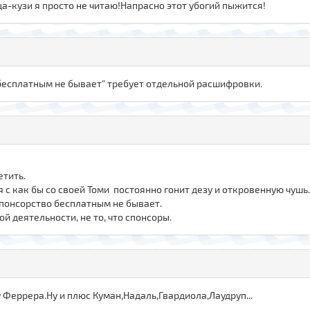
а-кузи я просто не читаю!Напрасно этот убогий пыжится!
 бесплатным не бывает" требует отдельной расшифровки.
етить.
 с как бы со своей Томи постоянно гонит дезу и откровенную чушь.
 спонсорство бесплатным не бывает.
й деятельности, не то, что спонсоры.
 Феррера.Ну и плюс Куман,Надаль,Гвардиола,Лаудруп...