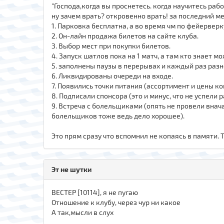
"Господа,когда вы проснетесь. когда научитесь раб
ну зачем врать? откровенно врать! за последний ме
1. Парковка бесплатна, а во время чм по фейервер
2. Он-лайн продажа билетов на сайте клуба.
3. Выбор мест при покупки билетов.
4. Запуск шатлов пока на 1 матч, а там кто знает мо
5. заполнены паузы в перерывах и каждый раз разн
6. Ликвидированы очереди на входе.
7. Появились точки питания (ассортимент и цены кон
8. Подписали спонсора (это и минус, что не успели 
9. Встреча с болельщиками (опять не провели вначал
болельщиков тоже ведь дело хорошее).
Это прям сразу что вспомнил не копаясь в памяти. 
Эт не шутки
ВЕСТЕР [10114], я не пугаю
Отношение к клубу, через чур ни какое
А так,мысли в слух