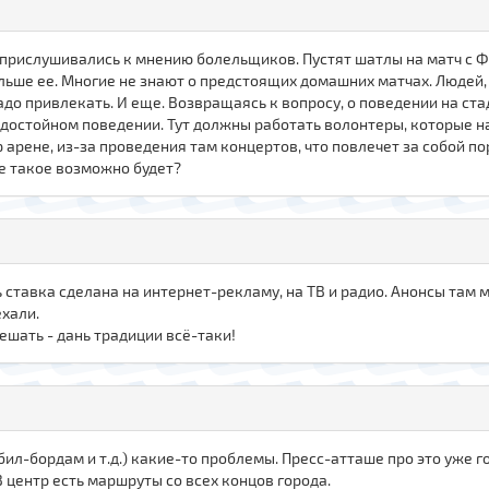
бы прислушивались к мнению болельщиков. Пустят шатлы на матч с Ф
льше ее. Многие не знают о предстоящих домашних матчах. Людей,
 надо привлекать. И еще. Возвращаясь к вопросу, о поведении на с
достойном поведении. Тут должны работать волонтеры, которые н
арене, из-за проведения там концертов, что повлечет за собой по
же такое возможно будет?
рь ставка сделана на интернет-рекламу, на ТВ и радио. Анонсы там 
ехали.
ешать - дань традиции всё-таки!
 бил-бордам и т.д.) какие-то проблемы. Пресс-атташе про это уже г
В центр есть маршруты со всех концов города.