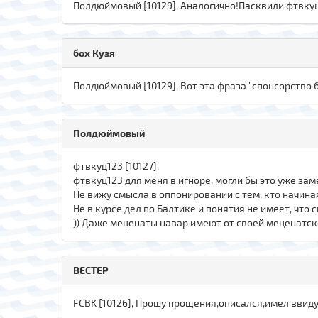
Полдюймовый [10129], Аналогично!Пасквили фтвкуц
бох Кузя
Полдюймовый [10129], Вот эта фраза "спонсорство
Полдюймовый
фтвкуц123 [10127],
фтвкуц123 для меня в игноре, могли бы это уже зам
Не вижу смысла в оппонировании с тем, кто начиная
Не в курсе дел по Балтике и понятия не имеет, что
)) Даже меценаты навар имеют от своей меценатско
ВЕСТЕР
FСBK [10126], Прошу прощения,описался,имел ввиду