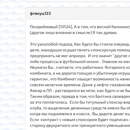
фтвкуц123
Полдюймовый [10124], А в том, что весной Калини
(другое лицо влияния в смысле) Я так думаю.
Это узколобой подход. Как будто бы стояла очеред
деле, жаждущих осуществлять спонсорскую помощь,
предпринять не мог априори. И что значит "другое 
либо процессы в футбольной жизни . Главное их жел
Неужели Вы , считаете, что работники Янтарного к
комбината, а на дорогостоящую и убыточную игрушк
гарантии , что Комбинат изыщет возможность нанес
совсем нелегкие времена. Даже у нефте-газовиков 
Амкар в ПЛ - растворился во мгле, как будто и не бы
Таким образом, правда в том, что Балтика своевр
за это поплатилась. Если бы титульный спонсор ви
клуба, то выделение денежных средств имело бы об
когда мы поднимемся в классе, Вы дадите денег е
Если контракт с новым спонсором будет подписан,
сторону двукратного или трехкратного уменьшения).