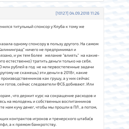
[10127] 04.09.2018 11:26
нился титульный спонсор у Клуба к тому же
казала одному спонсору в пользу другого. На самом
Калининград" ничего не предпринимал и
связано, и уж тем более желание "влиять" на какие-
то естественно) тратить деньги только на себя.
0 млн рублей в год не на первостепенные задачи
угому не скажешь) эти деньги в 2018г, какие
производственников как грушу, а у них сейчас
ски готов, сейчас следователи ФСБ добивают. Или
орам , что держит курс на сокращение расходов и
раясь на молодежь и собственных воспитанников
 нам кучу денег, чтобы мы прошли в ПЛ , а потом,
ющих контрактов игроков и тренерского штаба(в
 пфл, а к прямом банкротству.