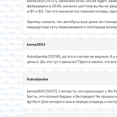
kama2803 [10137], написано ясно, что не будет, за
фейерверки в 20.00, никаких шаттлов вы бы не увиде
а Ф1 и Ф2. Так что никакой постоянной основы, пре
Одному сказали, так автобусы еще даже на стажиров
маршрутную сеть перекраивали и полгорода возмуща
kama2803
Kukudjamba [10138], да это я считаю не верным. А 
деньги. Да, что тут о деньгах? Просто жалко, что вс
Kukudjamba
kama2803 [10137], Считаю то, что происходит с Фк 
Басты, это полный бардак и беспредел! Не прошло 
футбол! Для которого она в первую очередь и пост