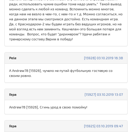
ради, использовать чужие ошибки тоже надо уметь." Такой вывод
можно сделать к любой из команд. Вспомнить можно многое,
когда нам не везло в чем-то, с кем-то и т.д. Можно согласиться, но
на данном этапе мы смотримся достойно. Есть командная игра.
Да, с Краснодаром-2 мы будем играть без ведущих игроков, но на
мой взгляд есть кем заменить. Кашчелан-это большая потеря для
команды. Вопрос, кто будет "дирижером"? Удачи ребятам и
тренерскому составу.Верим в победу!
Pele
[15928] 03.10.2019 16:38
А Andrew78 [15926], чучело не путай футбольную гостевую со
своим ровно.
Гера
[15927] 03.10.2019 13:07
Andrew78 [15926], Сгинь урод в свою помойку!
Гера
[15925] 03.10.2019 09:47