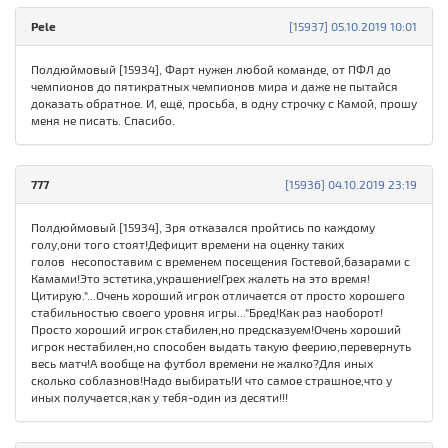
Pele
[15937] 05.10.2019 10:01
Полдюймовый [15934], Фарт нужен любой команде, от ПФЛ до
чемпионов до пятикратных чемпионов мира и даже не пытайся
доказать обратное. И, ещё, просьба, в одну строчку с Камой, прошу
меня не писать. Спасибо.
777
[15936] 04.10.2019 23:19
Полдюймовый [15934], Зря отказался пройтись по каждому
голу,они того стоят!Дефицит времени на оценку таких
голов несопоставим с временем посещения Гостевой,базарами с
Камами!Это эстетика,украшение!Грех жалеть на это время!
Цитирую."...Очень хороший игрок отличается от просто хорошего
стабильностью своего уровня игры..."Бред!Как раз наоборот!
Просто хороший игрок стабилен,но предсказуем!Очень хороший
игрок нестабилен,но способен выдать такую феерию,перевернуть
весь матч!А вообще на футбол времени не жалко?Для иных
сколько соблазнов!Надо выбирать!И что самое страшное,что у
иных получается,как у тебя-один из десяти!!!