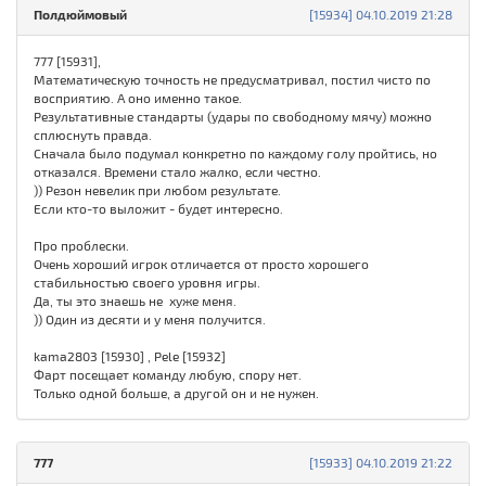
Полдюймовый
[15934] 04.10.2019 21:28
777 [15931],
Математическую точность не предусматривал, постил чисто по
восприятию. А оно именно такое.
Результативные стандарты (удары по свободному мячу) можно
сплюснуть правда.
Сначала было подумал конкретно по каждому голу пройтись, но
отказался. Времени стало жалко, если честно.
)) Резон невелик при любом результате.
Если кто-то выложит - будет интересно.
Про проблески.
Очень хороший игрок отличается от просто хорошего
стабильностью своего уровня игры.
Да, ты это знаешь не хуже меня.
)) Один из десяти и у меня получится.
kama2803 [15930] , Pele [15932]
Фарт посещает команду любую, спору нет.
Только одной больше, а другой он и не нужен.
777
[15933] 04.10.2019 21:22