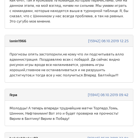
как ФНЛ, так и кубковые.Те команды,которые перечислены, они на
данном этапе, на мой взгляд, ничем ни сильнее. Мы умеем играть
с командами, которые находятся выше в турнирной таблице. Я, бы
сказал, что с Шинником у нас всегда проблема, а так на равных.
Это сугубо мое мнение.
lonin1966
[15942] 06.10.2019 12:25
Прогнозы опять застопорили,не кому что ли подсчитывать алло
администрация. Поздравляю всех с победой. Да сейчас видно
рисунок игры вроде все налаживается, уровень игры
хороший,главное не останавливаться и не разрушить
достигнутое,и тогда все у нас получиться.Вперед Балтийцы!!!
Гера
[15941] 06.10.2019 09:42
Молодцы! А теперь впереди труднейшие матчи Торпедо,Томь,
Шинник, Нефтехимик! Вот это и будет проверка на прочность!
Верим в Балтику! Верим в Победу!