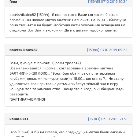
Гера
[15945] 07.10.2019 10:24
bolels4ikalex82 [15944], Я полностью с Вами согласен. Считаю
возможным начало матча Балтики назначить на 15.00. Сейчас уже
рано темнеет и не будет необходимости включения освещения на
стадионе. Вот Вам и экономия. Да и с детьми удобно прийти.
bolels4ikalex82
[15944] 07.10.2019 09:22
Всем, физкульт-привет ! (кроме троллей)
Всё налаживается ! Кроме... согласования времени матчей
БАЛТИКИ и ЖВК ЛОКО... 19октября оба играют с татарскими
клубами(прямыми конкурентами) в 18.00... шо опять ?... Не стану
удивляться если зрители с детьми выберут тёплый зал и игру
конкурентов за чемпионство... Кому это выгодно ? Обещали ведь
разводить...
"БАЛТИКА"-ЧЕМПИОН !
kama2803
[15943] 06.10.2019 21:51
Гера [15941], я бы не сказал, что предыдущие матчи были легкими,