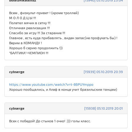
bolels4ikalex82
[15940] 05.10.2019 23:04
Всем , физкульт-привет ! (кроме троллей)
М О Л О Д Ц Ы !!!
Полетел мячик в сетку !!!
Отличная реализация !!!
Спасибо за игру !!! За старание !!!
Главное , есть куда прибавлять , виден запас(не профукать бы) !
Верим в КОМАНДУ !
Хорошо б серию продолжить !))
"БАЛТИКА"-ЧЕМПИОН !!!
cybserge
[15939] 05.10.2019 20:39
https://www.youtube.com/watch?v=t-86PUYmppo
Хорошо пообщались, и Алеф в конце учит бразильским танцам)
cybserge
[15938] 05.10.2019 20:01
Всех с победой! До стыков 1 очко! :))) голы класс.