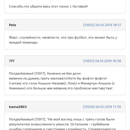
Спасибо,что убрали весь этот понос с Гостевой!
Pele
[15932] 04.10.2019 18:57
Фарт, случайности, нелепости, это про футбол, это может быть у
каждой команды.
777
[15931] 04.10.2019 18:38
Полдюймовый [15917], Конечно,не без доли
везения,но,думаю,треть-маловато!Хотя бы фифти-фифти!
Считаю,что голы Альшин-Казаев(с Локо) и Макарчук-Альшин (с
Химками)-это больше,чем везение,это проблески мастерства!
kama2803
[15930] 04.10.2019 17:39
Полдюймовый [15917], "На мой взгляд лишь с треть голов были
результатом осмысленного умысла. Остальное - грубейшие
ошибки соперников и счастливая случайность. Справедливости