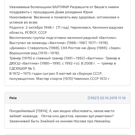
Уважаемые болельщики БАЛТИКИ! Разрешите от Вашего имени
поздравить с прошедшим Днем рождения Юрия
Николаевича Васенина и пожелать ему здоровья, оптимизма и
успехов во всем.
Родился: 2 октября 1948 г. (71 год), Черняховск, Калининградская
область, РСФСР, СССР
Воспитанник группы подготовки калининградской «Балтики».
Выступал за команды «Балтика» (1966—1967, 1977—1978),
«Динамо» Ставрополь (1968), СКА Ростов-на-Дону (1969), «Заря»
Ворошиловград (1970—1976).
Тренер (1979) и главный тренер (1991—1992) «Балтики». Тренер в
ДЮСШ «Балтика» (1980—1990, с 1992-го). В 2008 г. — тренер в
СДСЮШОР № 5.
В 1972—1973 годах сыграл 9 матчей за сборную СССР,
полузащитник. Мастер спорта (1970) Чемпион СССР 1972 г.
Pele
[15921] 02.10.2019 11:16
Полдюймовый [15914], А, как модно обосновать, какое место
займёт команда . Пятое или десятое, какими аргументами?
Заканчивай быть Знайкой из книжек Носова про Незнайку.