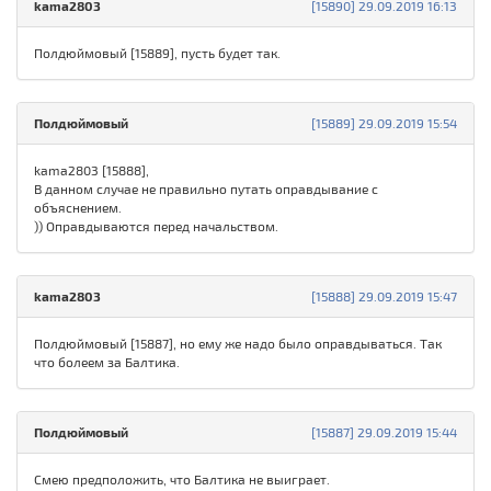
kama2803
[15890] 29.09.2019 16:13
Полдюймовый [15889], пусть будет так.
Полдюймовый
[15889] 29.09.2019 15:54
kama2803 [15888],
В данном случае не правильно путать оправдывание с
объяснением.
)) Оправдываются перед начальством.
kama2803
[15888] 29.09.2019 15:47
Полдюймовый [15887], но ему же надо было оправдываться. Так
что болеем за Балтика.
Полдюймовый
[15887] 29.09.2019 15:44
Смею предположить, что Балтика не выиграет.