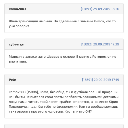
kama2803
[15893] 29.09.2019 18:50
Жаль трансляции не было. Но сделанные 3 замены Химок, что то
уже говорит.
cybserge
[15892] 29.09.2019 17:39
Маркин в запасе, зато Шаваев в основе. В матче с Ротором он не
впечатлил.
Pele
[15891] 29.09.2019 17:19
kama2803 [15886], Кама, без обид, ты в футболе полный профан и
как бы ты не пытался свои посты разбавить слащавыми детскими
лозунгами, читать твой лепет, крайне неприятно, а на месте Юрия
Павловича, я дал бы тебе по физиономии. Как ты вообще можешь
так говорить про этого человека. Кто ты и кто ОН?