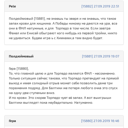
Pele
[15882] 27.09.2019 22:51
Полдюймовый [15881], не знаешь ты зверя и не знаешь, что такое
запах крови для хищника. А Победы никому не даются на ура, все
они в ФНЛ натужные, и для Торпедо в том числе. Если завтра
Факел или Енисей обыграют кого нибудь из первой тройки, никто
не удивиться. Будем игра ь с Химками,а там видно будет.
Полдюймовый
[15881] 27.09.2019 19:07
Гера [15880],
То, что главной целю и для Торпедо является ФНЛ - несомненно.
Только ситуация сейчас такова, что Торпедо претендует на прямой
выход и имея солидный отрыв может себе позволить даже три
поражения подряд. Для Балтики же потеря любого очка это спуск
на одну-две ступеньки вниз.
И по крови. Это скорее Торпедо чует её запах. А вот выигрыши
Балтики выглядят пока неубедительно. Натуженно.
Гера
[15880] 27.09.2019 16:46