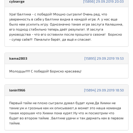
cybserge
[15896] 29.09.2019 20:03
Ура! Балтика - с победой! Мощно сыграли! Очень рад, что
уверенность в себе у Балтики видна в каждой игре. А у нас еще
было кем усилить игру. Однозначно такая игра заслуга Калешина,
его подход стабильно теперь даёт результат. И заслуга
руководства - что его оставили после прошлого сезона! Бориско
- супер сейв!!! Пенальти берёт, да ещё и спасает.
kama2803
[15895] 29.09.2019 19:53
Молодцы!!!!! С победой! Бориско красавец!
lonin1966
[15894] 29.09.2019 18:50
Первый тайм не плохо сыграли думал будет хуже.Да Химки не
такие уж и грозные как их описывают,а может это наша команда
такая хорошая что Химки пока курят.Ну что ж посмотрим что
будет во втором тайме. ,Балтике удачи и так держать как в первом
тайме.