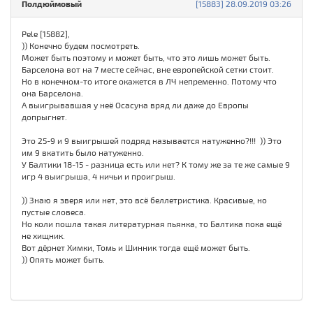
Полдюймовый
[15883] 28.09.2019 03:26
Pele [15882],
)) Конечно будем посмотреть.
Может быть поэтому и может быть, что это лишь может быть.
Барселона вот на 7 месте сейчас, вне европейской сетки стоит.
Но в конечном-то итоге окажется в ЛЧ непременно. Потому что
она Барселона.
А выигрывавшая у неё Осасуна вряд ли даже до Европы
допрыгнет.
Это 25-9 и 9 выигрышей подряд называется натуженно?!!! )) Это
им 9 вкатить было натуженно.
У Балтики 18-15 - разница есть или нет? К тому же за те же самые 9
игр 4 выигрыша, 4 ничьи и проигрыш.
)) Знаю я зверя или нет, это всё беллетристика. Красивые, но
пустые словеса.
Но коли пошла такая литературная пьянка, то Балтика пока ещё
не хищник.
Вот дёрнет Химки, Томь и Шинник тогда ещё может быть.
)) Опять может быть.