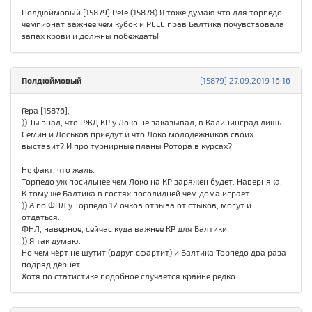
Полдюймовый [15879],Pele (15878) Я тоже думаю что для торпедо
чемпионат важнее чем кубок и PELE прав Балтика почувствовала
запах крови и должны побеждать!
Полдюймовый
[15879] 27.09.2019 16:16
Гера [15876],
)) Ты знал, что РЖД КР у Локо не заказывал, в Калининград лишь
Сёмин и Лоськов приедут и что Локо молодёжников своих
выставит? И про турнирные планы Ротора в курсах?
Не факт, что жаль.
Торпедо уж посильнее чем Локо на КР заряжен будет. Наверняка.
К тому же Балтика в гостях посолидней чем дома играет.
)) А по ФНЛ у Торпедо 12 очков отрыва от стыков, могут и
отдаться.
ФНЛ, наверное, сейчас куда важнее КР для Балтики,
)) Я так думаю.
Но чем чёрт не шутит (вдруг сфартит) и Балтика Торпедо два раза
подряд дёрнет.
Хотя по статистике подобное случается крайне редко.