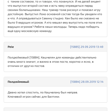
с таким составом, то и говори, что лоханулся. И не делай акцент
что выпустил второй состав и есть чему оправдаться перед
своими болельщиками. Наш тренер тоже рискнул и показал игру
достойную. Выпустил Локо основной состав тогда бы увидели кто
и что. А оправдываться Семину стыдно. Как было им сказано не
было 9 ведущих игроков. А кто мешал ему выпустить на поле этих
ведущих игроков? Ребята наши молодцы. Теперь надо победить
ещё одну московскую команду.
Pele
[15885] 29.09.2019 13:49
Полдюймовый [15884], Кашчелян для команды действительно
очень много значит, и важно в этом посте, коротко и ясно, в
отличии от других постов.
Полдюймовый
[15884] 28.09.2019 12:14
Давно хотел спостить, по Кашчелану был неправ.
Ключевой игрок сейчас для Балтики.