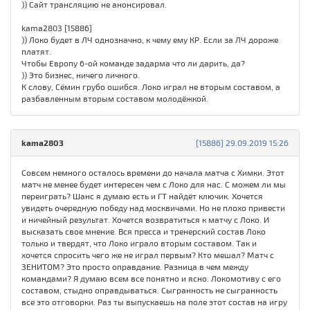
)) Сайт трансляцию не анонсировал.
kama2803 [15886]
)) Локо будет в ЛЧ однозначно, к чему ему КР. Если за ЛЧ дороже
платят.
Чтобы Европу 6-ой команде задарма что ли дарить, да?
)) Это бизнес, ничего личного.
К слову, Сёмин грубо ошибся. Локо играл не вторым составом, а
разбавленным вторым составом молодёжкой.
kama2803
[15886] 29.09.2019 15:26
Совсем немного осталось времени до начала матча с Химки. Этот
матч не менее будет интересен чем с Локо для нас. С можем ли мы
переиграть? Шанс я думаю есть и ГТ найдёт ключик. Хочется
увидеть очередную победу над москвичами. Но не плохо привести
и ничейный результат. Хочется возвратиться к матчу с Локо. И
высказать свое мнение. Вся пресса и тренерский состав Локо
только и твердят, что Локо играло вторым составом. Так и
хочется спросить чего же не играл первым? Кто мешал? Матч с
ЗЕНИТОМ? Это просто оправдание. Разница в чем между
командами? Я думаю всем все понятно и ясно. Локомотиву с его
составом, стыдно оправдываться. Сыгранность не сыгранность
все это отговорки. Раз ты выпускаешь на поле этот состав на игру