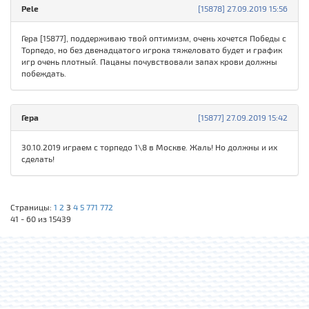
Pele
[15878] 27.09.2019 15:56
Гера [15877], поддерживаю твой оптимизм, очень хочется Победы с
Торпедо, но без двенадцатого игрока тяжеловато будет и график
игр очень плотный. Пацаны почувствовали запах крови должны
побеждать.
Гера
[15877] 27.09.2019 15:42
30.10.2019 играем с торпедо 1\8 в Москве. Жаль! Но должны и их
сделать!
Страницы:
1
2
3
4
5
771
772
41 - 60 из 15439