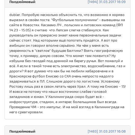
Полдюймовый
[1494] 31.03.2017 16:09
dubler. Попробую несколько объяснить то, что возможно я коряво
выразил в своём посте. "Футбольные полуночники" - вывешены на
сайте в Новостях. Касаемо ЛЧ , польских и литовских команд (ФП
14.23 - 15.05) я считаю что Лепсая слегка стебанулся. Как
руководитель он прекрасно знает какие первоначальные задачи
сейчас стоят. Над которыми ещё попотеть придётся. А вот про
амбиции он говорил вполне серьёзно. На чём у меня есть
уверенность в "светлое" будущее Балтики? Взять географическую
точку, к примеру, дикую совсем. Что может там появится? Ну
избушка без гвоздей под дранкой на берегу ручья. Вот пожалуй и
всё. А если в такой точке есть электричество, водоснабжение, газ и
дороги? Я вот думаю что как бы не любили хабаровчане и в
Красноярске футбол Енисею со СКА очень непросто надолго
задерживаться в ПЛ. Слишком дорого по логистике. Условному
Ростову лишь раз в сезон летать через Урал. А тому же Енисею - 15!
И вовсе не потому что наши восточники слабее головой
западников и южан. У Калининграда скоро будет всё -
инфроструктура, стадион, а интерес болельщиков был всегда.
Проведение ЧМ - это импульс. И на мой взгляд в Калининграде на
него среагировали.
Полдюймовый
[1493] 31.03.2017 16:08