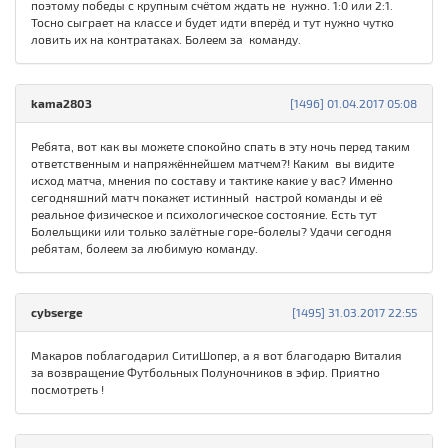
поэтому победы с крупным счётом ждать не нужно. 1:0 или 2:1.
Тосно сыграет на классе и будет идти вперёд и тут нужно чутко
ловить их на контратаках. Болеем за команду.
kama280З
[1496] 01.04.2017 05:08
Ребята, вот как вы можете спокойно спать в эту ночь перед таким
ответственным и напряжённейшем матчем?! Каким вы видите
исход матча, мнения по составу и тактике какие у вас? Именно
сегодняшний матч покажет истинный настрой команды и её
реальное физическое и психологическое состояние. Есть тут
Болельщики или только залётные горе-болелы? Удачи сегодня
ребятам, болеем за любимую команду.
cybserge
[1495] 31.03.2017 22:55
Макаров поблагодарил СитиШопер, а я вот благодарю Виталия
за возвращение Футбольных Полуночников в эфир. Приятно
посмотреть !