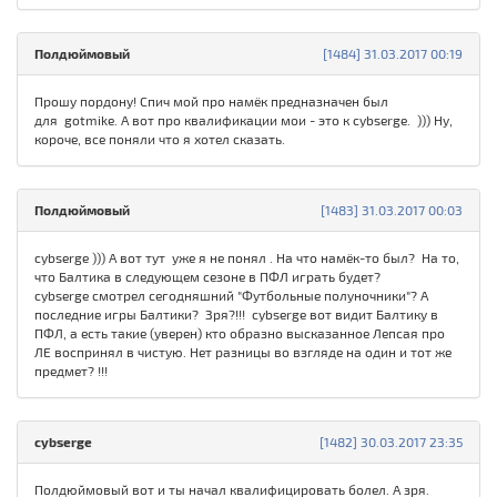
Полдюймовый
[1484] 31.03.2017 00:19
Прошу пордону! Спич мой про намёк предназначен был
для gotmike. А вот про квалификации мои - это к cybserge. ))) Ну,
короче, все поняли что я хотел сказать.
Полдюймовый
[1483] 31.03.2017 00:03
cybserge ))) А вот тут уже я не понял . На что намёк-то был? На то,
что Балтика в следующем сезоне в ПФЛ играть будет?
cybserge смотрел сегодняшний "Футбольные полуночники"? А
последние игры Балтики? Зря?!!! cybserge вот видит Балтику в
ПФЛ, а есть такие (уверен) кто образно высказанное Лепсая про
ЛЕ воспринял в чистую. Нет разницы во взгляде на один и тот же
предмет? !!!
cybserge
[1482] 30.03.2017 23:35
Полдюймовый вот и ты начал квалифицировать болел. А зря.