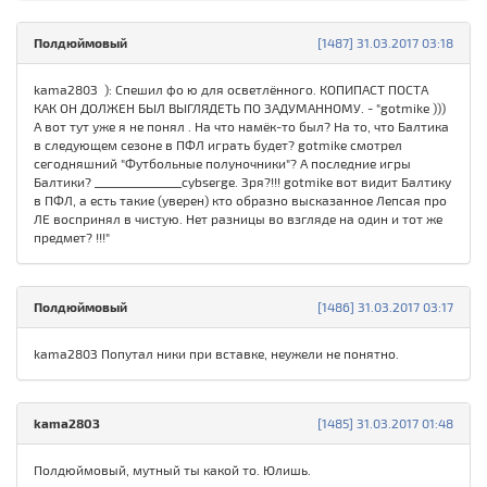
Полдюймовый
[1487] 31.03.2017 03:18
kama280З ): Спешил фо ю для осветлённого. КОПИПАСТ ПОСТА
КАК ОН ДОЛЖЕН БЫЛ ВЫГЛЯДЕТЬ ПО ЗАДУМАННОМУ. - "gotmike )))
А вот тут уже я не понял . На что намёк-то был? На то, что Балтика
в следующем сезоне в ПФЛ играть будет? gotmike смотрел
сегодняшний "Футбольные полуночники"? А последние игры
Балтики? ________________cybserge. Зря?!!! gotmike вот видит Балтику
в ПФЛ, а есть такие (уверен) кто образно высказанное Лепсая про
ЛЕ воспринял в чистую. Нет разницы во взгляде на один и тот же
предмет? !!!"
Полдюймовый
[1486] 31.03.2017 03:17
kama280З Попутал ники при вставке, неужели не понятно.
kama280З
[1485] 31.03.2017 01:48
Полдюймовый, мутный ты какой то. Юлишь.