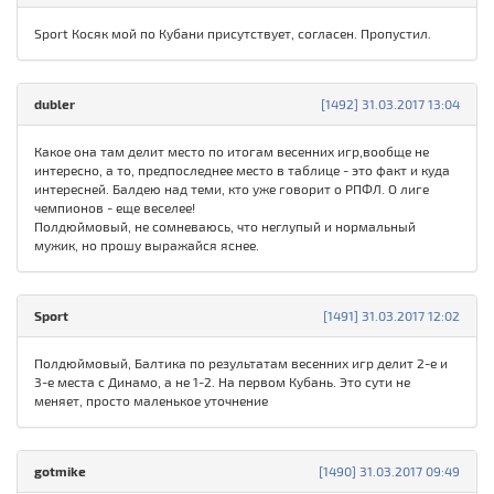
Sport Косяк мой по Кубани присутствует, согласен. Пропустил.
dubler
[1492] 31.03.2017 13:04
Какое она там делит место по итогам весенних игр,вообще не
интересно, а то, предпоследнее место в таблице - это факт и куда
интересней. Балдею над теми, кто уже говорит о РПФЛ. О лиге
чемпионов - еще веселее!
Полдюймовый, не сомневаюсь, что неглупый и нормальный
мужик, но прошу выражайся яснее.
Sport
[1491] 31.03.2017 12:02
Полдюймовый, Балтика по результатам весенних игр делит 2-е и
3-е места с Динамо, а не 1-2. На первом Кубань. Это сути не
меняет, просто маленькое уточнение
gotmike
[1490] 31.03.2017 09:49