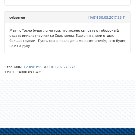
cybserge
[1481] 30.03.2017 23:11
Матч с Тосно будет легче тем, что можно сыграть от обороны&
отдать инициативу как со Спартаком. Еще опять таки отдых
больше недели. Пусть тосно после динамо лезет вперёд , это будет
нам на руку.
Страницы:
1
2
698
699
700
701
702
771
772
13981 - 14000 из 15439