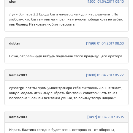
slon
[1500] 01.04.2017 09:10
Луч - Волгарь 2:2 Вроде бы и ничевошный для нас результат. По
любому, кто бы там как не играл, нам нужна победа хоть на зубах,
как Леонид Иванович любил говорить.
dubler
[1499] 01.04.2017 08:50
Боже, отправь куда нибудь подальше этого предыдущего оратора.
kama280З
[1498] 01.04.2017 05:22
cybserge, вот ты прям умнее тренера себя считаешь и он не знает,
какую модель игры ему выбрать без твоих советов? Есть такая
поговорка "Если вы все такие умные, то почему тогда нищие?"
kama280З
[1497] 01.04.2017 05:15
Играть Балтика сегодня будет очень осторожно - от обороны,