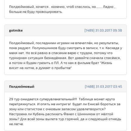
Полдюймовый, хочется . конечно, чтоб спаслись, но....... Ладно ,
больше не буду провоцировать.
gotmike
[1489] 31.03.2017 09:38
Полдюймовый, последними играми не впечатлён, но результаты,
пока радуют. Полуношников буду смотреть в записи, т.к. Каскада у
меня нет. Но всё равно в спасение верю с трудом, потому что
турнирная ситуация безнадёжная. Вот давайте сначала спасёмся,
а потом и будем грезить о ПЛ. А то как в фильме брат "Жизнь
висит на нитке, а думает о прибытке"
Полдюймовый
[1488] 31.03.2017 03:45
29 тур ожидается суперувлекательный!!! Таблица может круто
перетряхнуться. И опять же интрига! Будет ли Енисей бороться за
зону или статистом с очковым запасом удовлетворится?
Настроена ли Кубань распихать Факел с Шинником от жёлтой
зоны? Для всей зоны вылета тур горячий, да и следующий отнюдь
не легче.