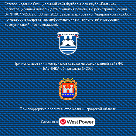
Сетевое издание Официальный сайт Футбольного клуба «Балтика»,
регистрационный номер и дата принятия решения о регистрации: серия
Эл № ФС77-85372 от 30 мая 2023 г, зарегистрировано Федеральной службой
по надзору в сфере связи, информационных технологий и массовых
коммуникаций (Роскомнадзор).
При использовании материалов ссылка на официальный сайт ФК
БАЛТИКА обязательна © 2026
При поддержке правительства Калининградской области
Я соглашаюсь с тем, что владелец сайта использует файлы cookie для
повышения удобства работы на сайте и сервис Яндекс.Метрика. Оставаясь
Сделано в
на сайте, я соглашаюсь с
политикой их применения
.
Принять