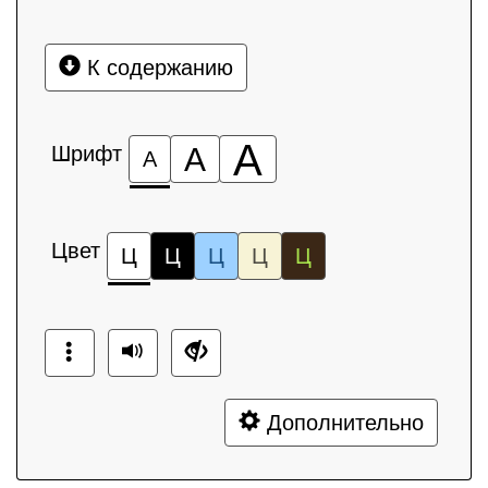
К содержанию
А
Шрифт
А
А
Цвет
Ц
Ц
Ц
Ц
Ц
Дополнительно