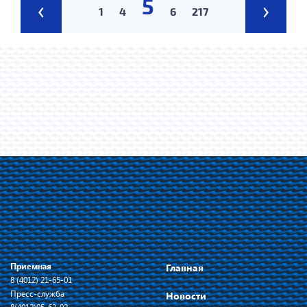
5
‹
›
1
4
6
217
Приемная
Главная
8 (4012) 21-65-01
Пресс-служба
Новости