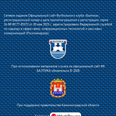
Сетевое издание Официальный сайт Футбольного клуба «Балтика»,
регистрационный номер и дата принятия решения о регистрации: серия
Эл № ФС77-85372 от 30 мая 2023 г, зарегистрировано Федеральной службой
по надзору в сфере связи, информационных технологий и массовых
коммуникаций (Роскомнадзор).
При использовании материалов ссылка на официальный сайт ФК
БАЛТИКА обязательна © 2026
При поддержке правительства Калининградской области
Я соглашаюсь с тем, что владелец сайта использует файлы cookie для
повышения удобства работы на сайте и сервис Яндекс.Метрика. Оставаясь
Сделано в