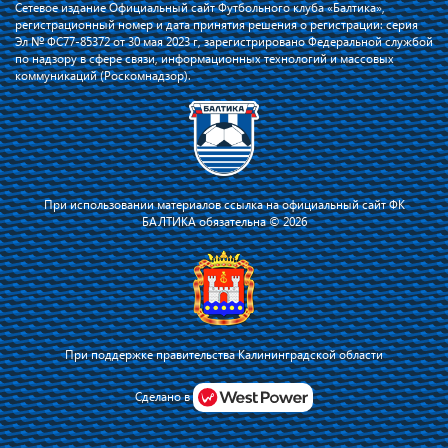
Сетевое издание Официальный сайт Футбольного клуба «Балтика»,
регистрационный номер и дата принятия решения о регистрации: серия
Эл № ФС77-85372 от 30 мая 2023 г, зарегистрировано Федеральной службой
по надзору в сфере связи, информационных технологий и массовых
коммуникаций (Роскомнадзор).
При использовании материалов ссылка на официальный сайт ФК
БАЛТИКА обязательна © 2026
При поддержке правительства Калининградской области
Я соглашаюсь с тем, что владелец сайта использует файлы cookie для
повышения удобства работы на сайте и сервис Яндекс.Метрика. Оставаясь
Сделано в
на сайте, я соглашаюсь с
политикой их применения
.
Принять