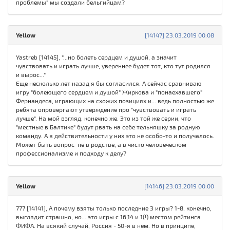
проблемы" мы создали бельгийцам?
Yellow
[14147] 23.03.2019 00:08
Yastreb [14145], "...но болеть сердцем и душой, а значит
чувствовать и играть лучше, увереннее будет тот, кто тут родился
и вырос..."
Еще несколько лет назад я бы согласился. А сейчас сравниваю
игру "болеющего сердцем и душой" Жиркова и "понаехавшего"
Фернандеса, играющих на схожих позициях и... ведь полностью же
ребята опровергают утверждение про "чувствовать и играть
лучше". На мой взгляд, конечно же. Это из той же серии, что
"местные в Балтике" будут рвать на себе тельняшку за родную
команду. А в действительности у них это не особо-то и получалось.
Может быть вопрос не в родстве, а в чисто человеческом
профессионализме и подходу к делу?
Yellow
[14146] 23.03.2019 00:00
777 [14141], А почему взяты только последние 3 игры? 1-8, конечно,
выглядит страшно, но... это игры с 16,14 и 1(!) местом рейтинга
ФИФА. На всякий случай, Россия - 50-я в нем. Но в принципе,