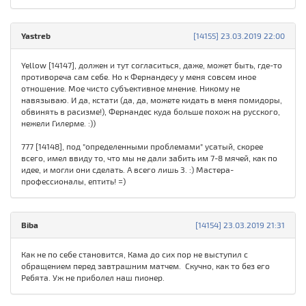
Yastreb
[14155] 23.03.2019 22:00
Yellow [14147], должен и тут согласиться, даже, может быть, где-то
противореча сам себе. Но к Фернандесу у меня совсем иное
отношение. Мое чисто субъективное мнение. Никому не
навязываю. И да, кстати (да, да, можете кидать в меня помидоры,
обвинять в расизме!), Фернандес куда больше похож на русского,
нежели Гилерме. :))
777 [14148], под "определенными проблемами" усатый, скорее
всего, имел ввиду то, что мы не дали забить им 7-8 мячей, как по
идее, и могли они сделать. А всего лишь 3. :) Мастера-
профессионалы, ептить! =)
Biba
[14154] 23.03.2019 21:31
Как не по себе становится, Кама до сих пор не выступил с
обращением перед завтрашним матчем. Скучно, как то без его
Ребята. Уж не приболел наш пионер.