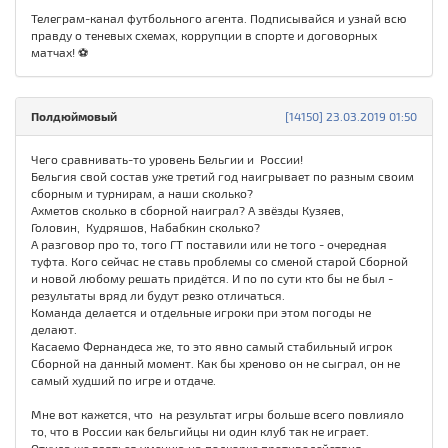
Телеграм-канал футбольного агента. Подписывайся и узнай всю
правду о теневых схемах, коррупции в спорте и договорных
матчах! ⚽
Полдюймовый
[14150] 23.03.2019 01:50
Чего сравнивать-то уровень Бельгии и России!
Бельгия свой состав уже третий год наигрывает по разным своим
сборным и турнирам, а наши сколько?
Ахметов сколько в сборной наиграл? А звёзды Кузяев,
Головин, Кудряшов, Набабкин сколько?
А разговор про то, того ГТ поставили или не того - очередная
туфта. Кого сейчас не ставь проблемы со сменой старой Сборной
и новой любому решать придётся. И по по сути кто бы не был -
результаты вряд ли будут резко отличаться.
Команда делается и отдельные игроки при этом погоды не
делают.
Касаемо Фернандеса же, то это явно самый стабильный игрок
Сборной на данный момент. Как бы хреново он не сыграл, он не
самый худший по игре и отдаче.
Мне вот кажется, что на результат игры больше всего повлияло
то, что в России как бельгийцы ни один клуб так не играет.