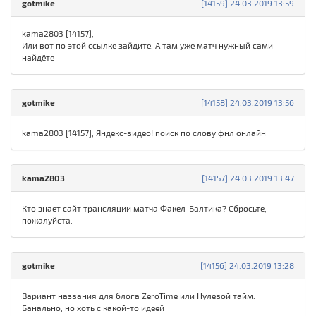
gotmike
[14159] 24.03.2019 13:59
kama2803 [14157],
Или вот по этой ссылке зайдите. А там уже матч нужный сами
найдёте
gotmike
[14158] 24.03.2019 13:56
kama2803 [14157], Яндекс-видео! поиск по слову фнл онлайн
kama2803
[14157] 24.03.2019 13:47
Кто знает сайт трансляции матча Факел-Балтика? Сбросьте,
пожалуйста.
gotmike
[14156] 24.03.2019 13:28
Вариант названия для блога ZeroTime или Нулевой тайм.
Банально, но хоть с какой-то идеей