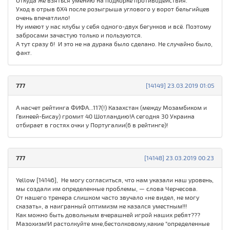
Откуда же взяться умению на подкорке противодействия.
Уход в отрыв 6Х4 после розыгрыша углового у ворот бельгийцев
очень впечатлило!
Ну имеют у нас клубы у себя одного-двух бегунков и всё. Поэтому
забросами зачастую только и пользуются.
А тут сразу 6! И это не на дурака было сделано. Не случайно было,
факт.
777
[14149] 23.03.2019 01:05
А насчет рейтинга ФИФА...117(!) Казахстан (между Мозамбиком и
Гвинеей-Бисау) громит 40 Шотландию!А сегодня 30 Украина
отбирает в гостях очки у Португалии(6 в рейтинге)!
777
[14148] 23.03.2019 00:23
Yellow [14146], Не могу согласиться, что нам указали наш уровень,
мы создали им определенные проблемы, — слова Черчесова.
От нашего тренера слишком часто звучало «не видел, не могу
сказать», а наигранный оптимизм не казался умеcтным!!!
Как можно быть довольным вчерашней игрой наших ребят???
Мазохизм!И растолкуйте мне,бестолковому,какие "определенные