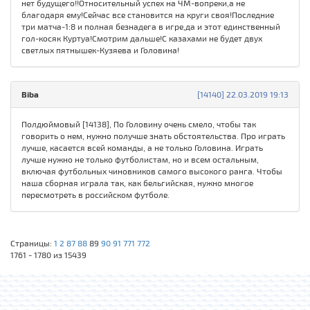
нет будущего!!Относительный успех на ЧМ-вопреки,а не
благодаря ему!Сейчас все становится на круги своя!Последние
три матча-1:8 и полная безнадега в игре,да и этот единственный
гол-косяк Куртуа!Смотрим дальше!С казахами не будет двух
светлых пятнышек-Кузяева и Головина!
Biba
[14140] 22.03.2019 19:13
Полдюймовый [14138], По Головину очень смело, чтобы так
говорить о нем, нужно получше знать обстоятельства. Про играть
лучше, касается всей команды, а не только Головина. Играть
лучше нужно не только футболистам, но и всем остальным,
включая футбольных чиновников самого высокого ранга. Чтобы
наша сборная играла так, как бельгийская, нужно многое
пересмотреть в российском футболе.
Страницы:
1
2
87
88
89
90
91
771
772
1761 - 1780 из 15439