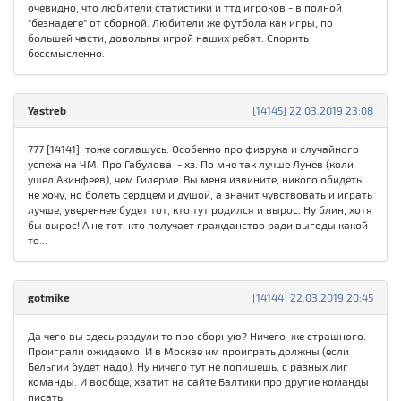
очевидно, что любители статистики и ттд игроков - в полной
"безнадеге" от сборной. Любители же футбола как игры, по
большей части, довольны игрой наших ребят. Спорить
бессмысленно.
Yastreb
[14145] 22.03.2019 23:08
777 [14141], тоже соглашусь. Особенно про физрука и случайного
успеха на ЧМ. Про Габулова - хз. По мне так лучше Лунев (коли
ушел Акинфеев), чем Гилерме. Вы меня извините, никого обидеть
не хочу, но болеть сердцем и душой, а значит чувствовать и играть
лучше, увереннее будет тот, кто тут родился и вырос. Ну блин, хотя
бы вырос! А не тот, кто получает гражданство ради выгоды какой-
то...
gotmike
[14144] 22.03.2019 20:45
Да чего вы здесь раздули то про сборную? Ничего же страшного.
Проиграли ожидаемо. И в Москве им проиграть должны (если
Бельгии будет надо). Ну ничего тут не попишешь, с разных лиг
команды. И вообще, хватит на сайте Балтики про другие команды
писать.