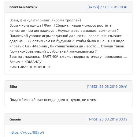
bolels4ikalex82
[14153] 23.03.2019 10:41
Всем, физкульт-привет ! (кроме троллей)
Всем - не угодишь ! Факт ! Сборная наша - скорее ростёт в
качестве ,чем деградирует. Неужели это вызывает сомнения ?
Память об уровне игры годичной давности , разве не вызывает
сдержанный оптимизм на будущее ? Чтобы было 8:1 а не 1:8 надо
играть с Сан-Марино , Лихтенштейном да Лесото.... Откуда такой
Германо-бразильсий футбольный максимализм ?
Завтра , надеюсь , БАЛТИКА сможет вырвать очки у пироманов ....
Верим в КОМАНДУ !
"БАЛТИКА"-ЧЕМПИОН !!!
Biba
[14152] 23.03.2019 09:41
Полдюймовый, как всегда: долго, нудно, ни о чем.
Gusein
[14151] 23.03.2019 03:19
https://vk.cc/99Iro4