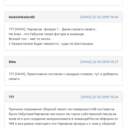
bolels4ikalex82
[14143] 22.03.2019 19:44
777 [14141], Черчесов -физрук ?... Даже сказать нечего...
Не знал , что Габулов такая фигура в команде.
Всякий гол - чей-то косяк.
С Казахстаном будет непросто , судя по Шотландии.
Biba
[14142] 22.03.2019 19:37
777 [14141], Практически согласен с каждым словом, тут и добавить
нечего.
777
[14141] 22.03.2019 19:24
Причина поражения сборной лежит на поверхности!В составе не
было Габулова!Черчесов наступил на горло собственной песне,не
взяв его для создания микроклимата в команде!После эйфории от
ЧМ я все равно повторял,что Черчесов-физрук и с ним у сборной