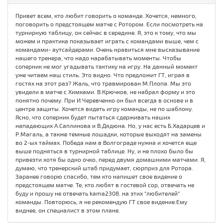
Привет всем, кто любит говорить о команде. Хочется, немного,
поговорить о предстоящем матче с Ротором. Если посмотреть на
турнирную таблицу, он сейчас в середине. Я, это к тому, что мы
можем и практика показывает играть с командами выше, чем с
командами- аутсайдерами. Очень нравиться мне высказывание
нашего тренера, что надо нарабатывать моменты. Чтобы
соперник не мог угадывать тактику на игру. На данный момент
уже читаем наш стиль. Это видно. Что предложит ГТ, играя в
гостях на этот раз? Жаль, что травмирован М.Плопа. Мы это
увидели в матче с Химками. В.Крючков, не набрал форму и это
понятно почему. При И.Черевченко он был всегда в основе и в
центре защиты. Хочется видеть игру команды, не по шаблону.
Ясно, что соперник будет пытаться сдерживать наших
нападающих А.Саплинова и В.Дядюна. Но, у нас есть Б.Хадарцев и
Р.Магаль, а также темные лошадки, которые выходят на замены
во 2-ых таймах. Победа нам в Волгограде нужна и хочется еще
выше подняться в турнирной таблице. Ну, и не плохо было бы
привезти хотя бы одно очко, перед двумя домашними матчами. Я,
думаю, что тренерский штаб придумает, сюрприз для Ротора.
Заранее говорю спасибо, тем кто напишет свое видение о
предстоящем матче. Те, кто любят в гостевой сор, отвечать не
буду и прошу не отвечать kama2308. на этих "любителей"
команды. Повторюсь, я не рекомендую ГТ свое видение.Ему
виднее, он специалист в этом плане.