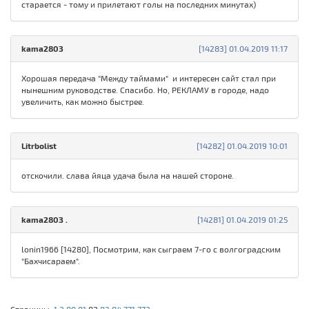
старается - тому и прилетают голы на последних минутах)
kama2803
[14283] 01.04.2019 11:17
Хорошая передача "Между таймами" и интересен сайт стал при
нынешним руководстве. Спасибо. Но, РЕКЛАМУ в городе, надо
увеличить, как можно быстрее.
Litrbolist
[14282] 01.04.2019 10:01
отскочили. слава йяца удача была на нашей стороне.
kamа280З .
[14281] 01.04.2019 01:25
lonin1966 [14280], Посмотрим, как сыграем 7-го с волгоградским
"Бахчисараем".