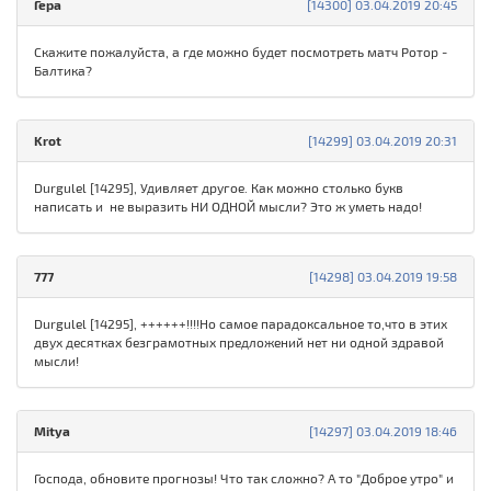
Гера
[14300] 03.04.2019 20:45
Скажите пожалуйста, а где можно будет посмотреть матч Ротор -
Балтика?
Krot
[14299] 03.04.2019 20:31
Durgulel [14295], Удивляет другое. Как можно столько букв
написать и не выразить НИ ОДНОЙ мысли? Это ж уметь надо!
777
[14298] 03.04.2019 19:58
Durgulel [14295], ++++++!!!!Но самое парадоксальное то,что в этих
двух десятках безграмотных предложений нет ни одной здравой
мысли!
Mitya
[14297] 03.04.2019 18:46
Господа, обновите прогнозы! Что так сложно? А то "Доброе утро" и