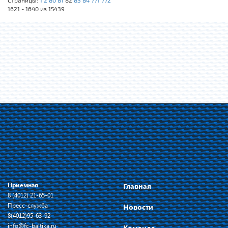
Страницы:
1
2
80
81
82
83
84
771
772
1621 - 1640 из 15439
Приемная
Главная
8 (4012) 21-65-01
Пресс-служба
Новости
8(4012)95-63-92
info@fc-baltika.ru
Команда