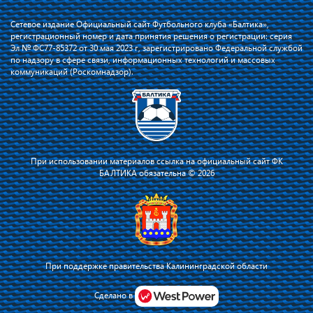
Сетевое издание Официальный сайт Футбольного клуба «Балтика»,
регистрационный номер и дата принятия решения о регистрации: серия
Эл № ФС77-85372 от 30 мая 2023 г, зарегистрировано Федеральной службой
по надзору в сфере связи, информационных технологий и массовых
коммуникаций (Роскомнадзор).
При использовании материалов ссылка на официальный сайт ФК
БАЛТИКА обязательна © 2026
При поддержке правительства Калининградской области
Я соглашаюсь с тем, что владелец сайта использует файлы cookie для
повышения удобства работы на сайте и сервис Яндекс.Метрика. Оставаясь
Сделано в
на сайте, я соглашаюсь с
политикой их применения
.