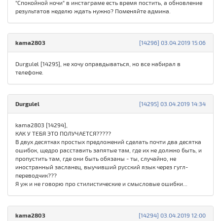
"Спокойной ночи" в инстаграме есть время постить, а обновление
результатов неделю ждать нужно? Поменяйте админа.
kama2803
[14296] 03.04.2019 15:06
Durgulel [14295], не хочу оправдываться, но все набирал в
телефоне.
Durgulel
[14295] 03.04.2019 14:34
kama2803 [14294],
КАК У ТЕБЯ ЭТО ПОЛУЧАЕТСЯ?????
В двух десятках простых предложений сделать почти два десятка
ошибок, щедро расставить запятые там, где их не должно быть, и
пропустить там, где они быть обязаны - ты, случайно, не
иностранный засланец, выучивший русский язык через гугл-
переводчик???
Я уж и не говорю про стилистические и смысловые ошибки...
kama2803
[14294] 03.04.2019 12:00