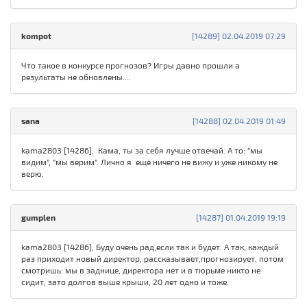
kompot
[14289] 02.04.2019 07:29
Что такое в конкурсе прогнозов? Игры давно прошли а
результаты не обновлены....
sаna
[14288] 02.04.2019 01:49
kama2803 [14286], Кама, ты за себя лучше отвечай. А то: "мы
видим", "мы верим". Лично я ещё ничего не вижу и уже никому не
верю.
gumplen
[14287] 01.04.2019 19:19
kama2803 [14286], Буду очень рад,если так и будет. А так, каждый
раз приходит новый директор, рассказывает,прогнозирует, потом
смотришь: мы в заднице, директора нет и в тюрьме никто не
сидит, зато долгов выше крыши, 20 лет одно и тоже.