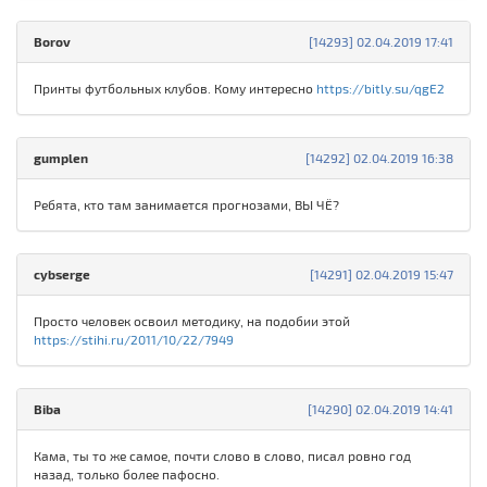
Borov
[14293] 02.04.2019 17:41
Принты футбольных клубов. Кому интересно
https://bitly.su/qgE2
gumplen
[14292] 02.04.2019 16:38
Ребята, кто там занимается прогнозами, ВЫ ЧЁ?
cybserge
[14291] 02.04.2019 15:47
Просто человек освоил методику, на подобии этой
https://stihi.ru/2011/10/22/7949
Biba
[14290] 02.04.2019 14:41
Кама, ты то же самое, почти слово в слово, писал ровно год
назад, только более пафосно.