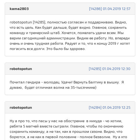
kama2803
[14286] 01.04.2019 12:57
robotopotun [14285], полностью согласен и поддерживаю. Видно,
что есть цель. Как будет дальше, будет видно. Главное, сохранить
команду и тренерский штаб. Хочется, пожелать удачи всем. Мы
верим сегодняшней администрации. Видим ее работу. Но, впереди
очень и очень трудная работа. Радует и то, что к концу 2019 г хотят
погасить все долги. Это было бы здорово.
robotopotun
[14285] 01.04.2019 12:30
Почитал гендира - молодец. Удачи! Вернуть Балтику в вышку. Я
думаю, будет отличная волна на 35-тысячнике)
robotopotun
[14284] 01.04.2019 12:25
Ну а про то, что пасы у нас на обострение в никуда - чо хотим,
ребята 5 матчей вместе сыграли. Главное, чтобы по окончанию
сохранить команду, а не так, как в прошлом сезоне. Видно, что
борются, а не как в первой половине - полное безволие. Ну а кто