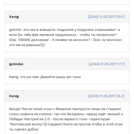
Kenig
[2245] 11.05.2017 20:17
gotmik- это как в анекдоте: подружка у подружки спрашивает- а
если бы тебе фея желание предложила - чтобы ты попросила?
Она- 100000 долларов! - А почему не миллион? - Она: ну миллион
это же не реально!)))
gotmike
[2244] 11.05.2017 17:11
Kenig, что уж там. Давайте сразу хет-трик
Kenig
[2243] 11.05.2017 16:21
Балда! После такой игры с Факелом припрутся люди на стадион!
Сокол нифига не соколы- так что балдуины- народ ждёт эмоций и
Победы! Настрой на 2:0 - после первого гола- гарантирую
"балтийскую волну"))) Сердюк! Никто не против чтобы в этой игре
ты сделал дубль!