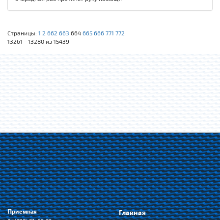
Страницы:
1
2
662
663
664
665
666
771
772
13261 - 13280 из 15439
Приемная
Главная