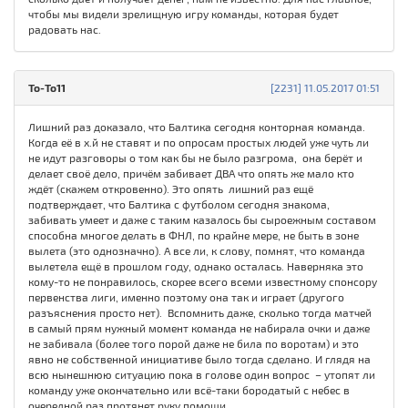
чтобы мы видели зрелищную игру команды, которая будет
радовать нас.
То-То11
[2231] 11.05.2017 01:51
Лишний раз доказало, что Балтика сегодня конторная команда.
Когда её в х.й не ставят и по опросам простых людей уже чуть ли
не идут разговоры о том как бы не было разгрома, она берёт и
делает своё дело, причём забивает ДВА что опять же мало кто
ждёт (скажем откровенно). Это опять лишний раз ещё
подтверждает, что Балтика с футболом сегодня знакома,
забивать умеет и даже с таким казалось бы сыроежным составом
способна многое делать в ФНЛ, по крайне мере, не быть в зоне
вылета (это однозначно). А все ли, к слову, помнят, что команда
вылетела ещё в прошлом году, однако осталась. Наверняка это
кому-то не понравилось, скорее всего всеми известному спонсору
первенства лиги, именно поэтому она так и играет (другого
разъяснения просто нет). Вспомнить даже, сколько тогда матчей
в самый прям нужный момент команда не набирала очки и даже
не забивала (более того порой даже не била по воротам) и это
явно не собственной инициативе было тогда сделано. И глядя на
всю нынешнюю ситуацию пока в голове один вопрос – утопят ли
команду уже окончательно или всё-таки бородатый с небес в
очередной раз протянет руку помощи