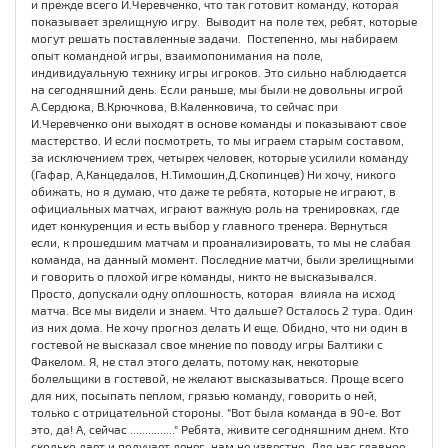
и прежде всего И.Черевченко, что так готовит команду, которая
показывает зрелищную игру. Выводит на поле тех, ребят, которые
могут решать поставленные задачи. Постепенно, мы набираем
опыт командной игры, взаимопонимания на поле,
индивидуальную технику игры игроков. Это сильно наблюдается
на сегодняшний день. Если раньше, мы были не довольны игрой
А.Сердюка, В.Крючкова, В.Каленковича, то сейчас при
И.Черевченко они выходят в основе команды и показывают свое
мастерство. И если посмотреть, то мы играем старым составом,
за исключением трех, четырех человек, которые усилили команду
(Гафар, А,Канцедалов, Н.Тимошин,Д.Скопинцев) Ни хочу, никого
обижать, но я думаю, что даже те ребята, которые не играют, в
официальных матчах, играют важную роль на тренировках, где
идет конкуренция и есть выбор у главного тренера. Вернуться
если, к прошедшим матчам и проанализировать, то мы не слабая
команда, на данный момент. Последние матчи, были зрелищными
и говорить о плохой игре команды, никто не высказывался.
Просто, допускали одну оплошность, которая влияла на исход
матча. Все мы видели и знаем. Что дальше? Осталось 2 тура. Один
из них дома. Не хочу прогноз делать И еще. Обидно, что ни один в
гостевой не высказал свое мнение по поводу игры Балтики с
Факелом. Я, не стал этого делать, потому как, некоторые
болельщики в гостевой, не желают высказываться. Проще всего
для них, посыпать пеплом, грязью команду, говорить о ней,
только с отрицательной стороны. "Вот была команда в 90-е. Вот
это, да! А, сейчас ..............." Ребята, живите сегодняшним днем. Кто
сколько дает и получает денег, нам не известно. Для нас главное,