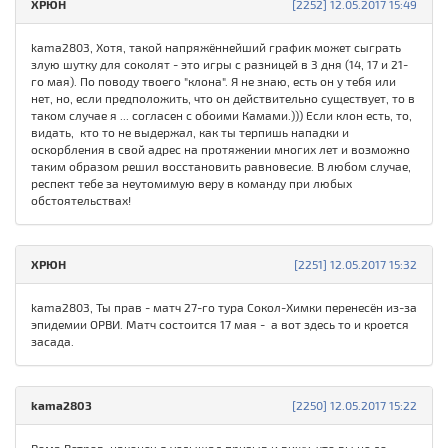
ХРЮН
[2252] 12.05.2017 15:49
kama2803, Хотя, такой напряжённейший график может сыграть
злую шутку для соколят - это игры с разницей в 3 дня (14, 17 и 21-
го мая). По поводу твоего "клона". Я не знаю, есть он у тебя или
нет, но, если предположить, что он действительно существует, то в
таком случае я ... согласен с обоими Камами.))) Если клон есть, то,
видать, кто то не выдержал, как ты терпишь нападки и
оскорбления в свой адрес на протяжении многих лет и возможно
таким образом решил восстановить равновесие. В любом случае,
респект тебе за неутомимую веру в команду при любых
обстоятельствах!
ХРЮН
[2251] 12.05.2017 15:32
kama2803, Ты прав - матч 27-го тура Сокол-Химки перенесён из-за
эпидемии ОРВИ. Матч состоится 17 мая - а вот здесь то и кроется
засада.
kama2803
[2250] 12.05.2017 15:22