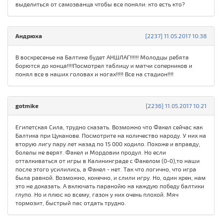
выделиться от самозванца чтобы все поняли: кто есть кто?
Андрюха
[2237] 11.05.2017 10:38
В воскресенье на Балтике будет АНШЛАГ!!!!!! Молодцы ребята
борются до конца!!!!Посмотрел таблицу и матчи соперников и
понял все в наших головах и ногах!!!!! Все на стадион!!!!
gotmike
[2236] 11.05.2017 10:21
Египетская Сила, трудно сказать. Возможно что Факел сейчас как
Балтика при Цуканове. Посмотрите на количество народу. У них на
вторую лигу пару лет назад по 15 000 ходило. Похоже и вправду,
болелы не верят. Факел и Мордовии продул. Но если
отталкиваться от игры в Калининграде с Факелом (0-0),то наши
после этого усилились, а Факел - нет. Так что логично, что игра
была равной. Возможно, конечно, и слили игру. Но, один хрен, нам
это не доказать. А включать паранойю на каждую победу балтики
глупо. Но и плюс ко всему, газон у них очень плохой. Мяч
тормозит, быстрый пас отдать трудно.