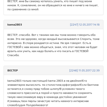
ВЕСТЕР, мне бы самому хотелось узнать, кто пишет под моим
ником. К, сожалению, он не обращается ко мне и ничего не пишет,
по сравнению со мной.
kama2803
[2247] 12.05.2017 14:16
ВЕСТЕР, спасибо. Вот с такими как вы тоже можно говорить обо
всем. Это же здорово, когда каждый высказывается Спорить, тоже
интересно. В споре рождается истина. Не зря говорят. Есть в
ГОСТЕВОЙ с кем можно общаться, зная, что этот человек не будет
ерзить или учить, как надо болеть и что писать в ГОСТЕВОЙ
Спасибо.
ВЕСТЕР
[2246] 11.05.2017 22:39
kama2803.только настоящий kama 2803.а не двойник!Его
элементарно вычислить по стилистике,орфографии!Если Балтика
останется,я сниму пред тобою шляпу!В условиях такого
словесного прессинга,а порой и просто ненависти сохранять
такую неиссякаемую веру в команда достойно уважения!
И,знаешь,твои перлы зачастую читать намного интереснее
словоблудия Полдюймового!