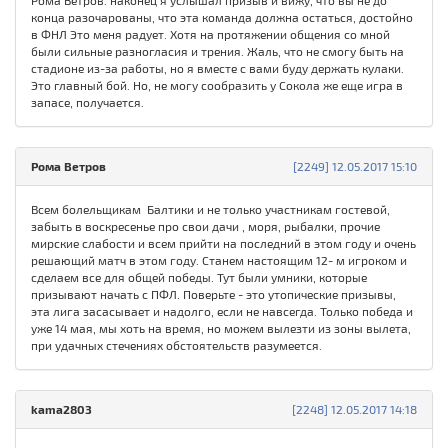
Рома Ветров. наконец я услышал призыв и вижу, что вы не до
конца разочарованы, что эта команда должна остаться, достойно
в ФНЛ Это меня радует. Хотя на протяжении общения со мной
были сильные разногласия и трения. Жаль, что не смогу быть на
стадионе из-за работы, но я вместе с вами буду держать кулаки.
Это главный бой. Но, не могу сообразить у Сокола же еще игра в
запасе, получается.
Рома Ветров
[2249] 12.05.2017 15:10
Всем болельщикам Балтики и не только участникам гостевой,
забыть в воскресенье про свои дачи , моря, рыбалки, прочие
мирские слабости и всем прийти на последний в этом году и очень
решающий матч в этом году. Станем настоящим 12- м игроком и
сделаем все для общей победы. Тут были умники, которые
призывают начать с ПФЛ. Поверьте - это утопические призывы,
эта лига засасывает и надолго, если не навсегда. Только победа и
уже 14 мая, мы хоть на время, но можем вылезти из зоны вылета,
при удачных стечениях обстоятельств разумеется.
kama2803
[2248] 12.05.2017 14:18