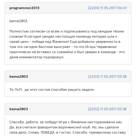
programmer2013
[2234] 11.05.2017 04:47
kama2803,
Полностью согласен со всем и подписываюсь под каждым твоим
словом! Я сегодня увидел настоящую команду которая шла к
своей цели - победе над Факелом! Еще добавило уверенности в
том что сегодня Балтика выиграет - то что Игорь Черевченко
практически не вставал со скамейки и был уверен в команде - это
даже комментатор подчеркнул.
kama2803
[2233] 11.05.2017 03:58
То-То11, да этот состав способен решать задачи.
kama2803
[2232] 11.05.2017 03:56
Спасибо, ребята, за победу! Игра с Факелом настораживала нас.
Да, все считали фаворитом воронежский клуб. Но, мы сделали
свое дело. Снова, ПОБЕДА, в гостях. Спасибо, тренерскому составу