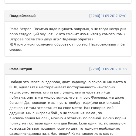
Полдюймовый
[2240] 11.05.2017 12:41
Рома Ветров. Позитив надо вкушать вовремя, а не тогда когда уже
пора следующий вкушать. А что сможет изменится у самого Ромы
Ветрова после этих двух игр? Надежду обретёт?
))) Что-то меня сомнения обуревают про это. Настораживает я бы
сказал.
Рома Ветров
[2238] 11.05.2017 11:38
Победа это классно, здорово, дает надежду на сохранение места в
ФНЛ, удивляет и настораживает восторженность некоторых
наших участников: опять мы лучшие, опять черта за яйца
поймали, опять мы уже остались, что в игре с Факелом, мы даже
бегали!. Да, подождите вы, пусть пройдут еще (или всего лишь)
две игры и там все встанет на свое место. Как говорил мой
дедушка: мы выиграли бой , а не сражение. Кама , за
высказывания № 2225, можно и ответить по полной. До сих пор не
пойму, на гостевой один или два Кама. Если один. то, по моему он
не всегда бывает трезвым; если их два, то одному необходимо
самоликвидироваться. Настоящий Кама, может хоть как то