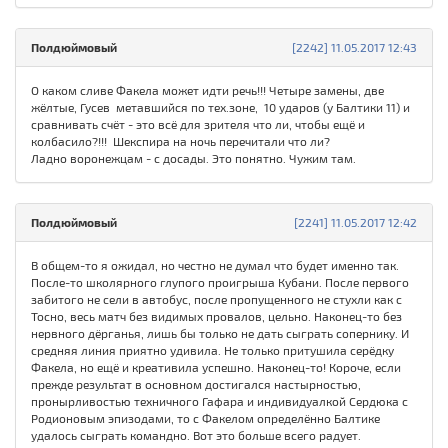
Полдюймовый
[2242] 11.05.2017 12:43
О каком сливе Факела может идти речь!!! Четыре замены, две
жёлтые, Гусев метавшийся по тех.зоне, 10 ударов (у Балтики 11) и
сравнивать счёт - это всё для зрителя что ли, чтобы ещё и
колбасило?!!! Шекспира на ночь перечитали что ли?
Ладно воронежцам - с досады. Это понятно. Чужим там.
Полдюймовый
[2241] 11.05.2017 12:42
В общем-то я ожидал, но честно не думал что будет именно так.
После-то школярного глупого проигрыша Кубани. После первого
забитого не сели в автобус, после пропущенного не стухли как с
Тосно, весь матч без видимых провалов, цельно. Наконец-то без
нервного дёрганья, лишь бы только не дать сыграть сопернику. И
средняя линия приятно удивила. Не только притушила серёдку
Факела, но ещё и креативила успешно. Наконец-то! Короче, если
прежде результат в основном достигался настырностью,
пронырливостью техничного Гафара и индивидуалкой Сердюка с
Родионовым эпизодами, то с Факелом определённо Балтике
удалось сыграть командно. Вот это больше всего радует.