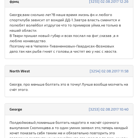
фриц
[3255] 02.08.2017 12:26
George,вам сколько лет?В наше время жизнь фк и любого
спортклуба зависит от вождей ДД-1.Завтра власть сменится и
полюбят волейбол итдругое что то примеров уйма,не только в
нашей области.
В Твери пришел новый губер и всех послал на фиг,сказав ,а я
люблю коневодство.
Поэтому не в Чепелях-Тиваненковых-Гвардисах-Возжовых
дело.так как рыба гниет с головы,а чистят ею у нас с хвоста.
North West
[3254] 02.08.2017 11:58
George, про меньше болтать это в точку! Лучше вообще молчать на
счёт этого.
George
[3253] 02.08.2017 10:40
Полдюймовый,поменьше болтать надо!это я насчёт срочного
выкупания Скопинцева.а то один умник заявил это,теперь каждый
хочет показать себя таким же и обязательно повторить это