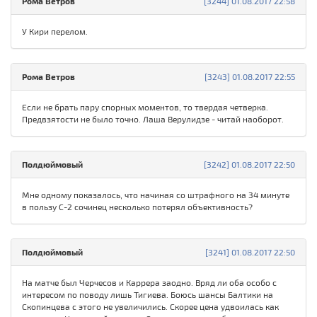
Рома Ветров
[3244] 01.08.2017 22:58
У Кири перелом.
Рома Ветров
[3243] 01.08.2017 22:55
Если не брать пару спорных моментов, то твердая четверка.
Предвзятости не было точно. Лаша Верулидзе - читай наоборот.
Полдюймовый
[3242] 01.08.2017 22:50
Мне одному показалось, что начиная со штрафного на 34 минуте
в пользу С-2 сочинец несколько потерял объективность?
Полдюймовый
[3241] 01.08.2017 22:50
На матче был Черчесов и Каррера заодно. Вряд ли оба особо с
интересом по поводу лишь Тигиева. Боюсь шансы Балтики на
Скопинцева с этого не увеличились. Скорее цена удвоилась как