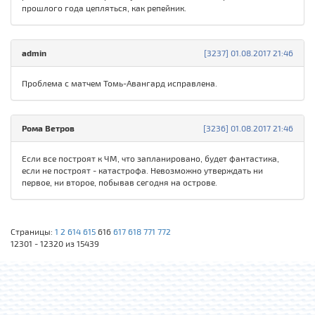
прошлого года цепляться, как репейник.
admin
[3237] 01.08.2017 21:46
Проблема с матчем Томь-Авангард исправлена.
Рома Ветров
[3236] 01.08.2017 21:46
Если все построят к ЧМ, что запланировано, будет фантастика,
если не построят - катастрофа. Невозможно утверждать ни
первое, ни второе, побывав сегодня на острове.
Страницы:
1
2
614
615
616
617
618
771
772
12301 - 12320 из 15439