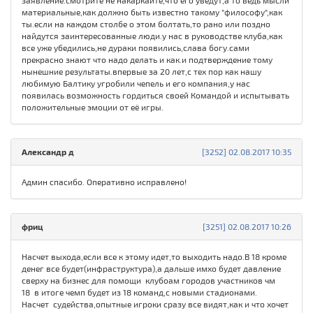
заявление.смотрите не накаркайте,что его уведут,а то ведь мысли
материальные,как должно быть известно такому "философу",как
ты.если на каждом столбе о этом болтать,то рано или поздно
найдутся заинтересованные люди.у нас в руководстве клуба,как
все уже убедились,не дураки появились,слава богу.сами
прекрасно знают что надо делать и как.и подтверждение тому
нынешние результаты.впервые за 20 лет,с тех пор как нашу
любимую Балтику угробили чепель и его компания,у нас
появилась возможность гордиться своей Командой и испытывать
положительные эмоции от её игры.
Александр д
[3252] 02.08.2017 10:35
Админ спасибо. Оперативно исправлено!
фриц
[3251] 02.08.2017 10:26
Насчет выхода,если все к этому идет,то выходить надо.В 18 кроме
денег все будет(инфраструктура),а дальше имхо будет давление
сверху на бизнес для помощи клубоам городов участников чм
18 в итоге чемп будет из 18 команд,с новыми стадионами.
Насчет судейства,опытные игроки сразу все видят,как и что хочет