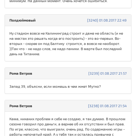
минимум. На данный момент. Очень хочется ошибиться.
Полдюймовый
[3240] 01.08.2017 22:49
Ну стадион вовсе не Калининград строит и даже не область (и не
на местах это решать когда его построить) - это во-первых. Во-
вторых - скорее он под Балтику строится, а вовсе не наоборот.
))Так что - не надо слов, не надо паники. В марте был последний
день на Титанике.
Рома Ветров
[3239] 01.08.2017 21:57
Запад 39, объясни, если можешь в чем жжет Мутко?
Рома Ветров
[3238] 01.08.2017 21:54
Кама, никаких проблем я себе не создаю, я так думаю. В прошлом
сезоне говорил про деньги, а вернее об их отсутствии и был прав.
По игре; классно, что выиграли, очень рад. По содержанию игры -
работы непочатый край. А у тебя так и осталась привычка с