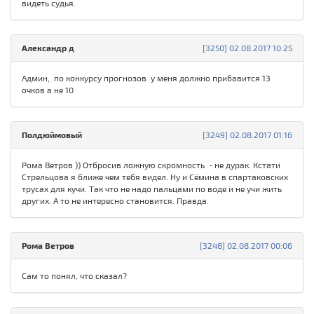
видеть судья.
Александр д
[3250] 02.08.2017 10:25
Админ, по конкурсу прогнозов у меня должно прибавится 13
очков а не 10
Полдюймовый
[3249] 02.08.2017 01:16
Рома Ветров )) Отбросив ложную скромность - не дурак. Кстати
Стрельцова я ближе чем тебя видел. Ну и Сёмина в спартаковских
трусах для кучи. Так что не надо пальцами по воде и не учи жить
других. А то не интересно становится. Правда.
Рома Ветров
[3248] 02.08.2017 00:06
Сам то понял, что сказал?