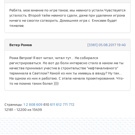
Ребята, мое мнение по игре такое, мы немного устали.Чувствуется
усталость. Второй тайм немного сдали, даже при удалении игрока
ничего не смогли сотворить. Домашняя игра с Енисеем будет
тяжелее.
Ветер Ромов
[3361] 05.08.2017 19:40
Рома Ветров! Я вот читал, читал тут... Не собирался
регистрироваться. Но вот до боли интересно стало в каком же ты
качестве принимал участие в строительстве "нефтеналивного"
терминала в Светлом? Какой из них ты имеешь в ввиду? Ну так...
На одном из них я работаю. С этапа начала проектирования. Что-
то не помню таких болел ))))
Страницы:
1
2
608
609
610
611
612
771
772
12181 - 12200 из 15439