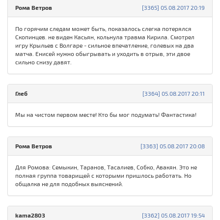
Рома Ветров
[3365] 05.08.2017 20:19
По горячим следам может быть, показалось слегка потерялся
Скопинцев. не виден Касьян, кольнула травма Кирила. Смотрел
игру Крыльев с Волгаре - сильное впечатление, голевых на два
матча. Енисей нужно обыгрывать и уходить в отрыв, эти двое
сильно снизу давят.
Глеб
[3364] 05.08.2017 20:11
Мы на чистом первом месте! Кто бы мог подумать! Фантастика!
Рома Ветров
[3363] 05.08.2017 20:08
Для Ромова: Семыкин, Таранов, Тасалиев, Собко, Авакян. Это не
полная группа товарищей с которыми пришлось работать. Но
общалка не для подобных выяснений.
kama2803
[3362] 05.08.2017 19:54