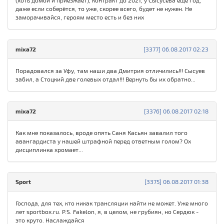
(хоть домой и приезжает), контракт до 2021, у Сысусева ещё год,
даже если соберётся, то уже, скорее всего, будет не нужен. Не
заморачивайся, героям место есть и без них
mixa72
[3377] 06.08.2017 02:23
Порадовался за Уфу, там наши два Дмитрия отличились!!! Сысуев
забил, а Стоцкий две голевых отдал!!! Вернуть бы их обратно...
mixa72
[3376] 06.08.2017 02:18
Как мне показалось, вроде опять Саня Касьян завалил того
авангардиста у нашей штрафной перед ответным голом? Ох
дисциплинка хромает...
Sport
[3375] 06.08.2017 01:38
Господа, для тех, кто никак трансляции найти не может. Уже много
лет sportbox.ru. P.S. Fakelon, я, в целом, не грубиян, но Сердюк -
это круто. Наслаждайся