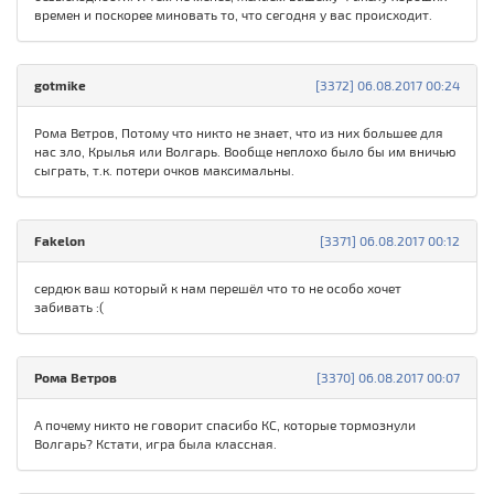
времен и поскорее миновать то, что сегодня у вас происходит.
gotmike
[3372] 06.08.2017 00:24
Рома Ветров, Потому что никто не знает, что из них большее для
нас зло, Крылья или Волгарь. Вообще неплохо было бы им вничью
сыграть, т.к. потери очков максимальны.
Fakelon
[3371] 06.08.2017 00:12
сердюк ваш который к нам перешёл что то не особо хочет
забивать :(
Рома Ветров
[3370] 06.08.2017 00:07
А почему никто не говорит спасибо КС, которые тормознули
Волгарь? Кстати, игра была классная.