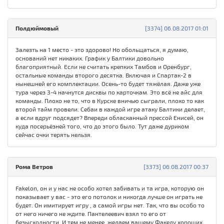
Полдюймовый
[3374] 06.08.2017 01:01
Залезть на 1 место - это здорово! Но обольщаться, я думаю,
оснований нет никаких. График у Балтики довольно
благоприятный. Если не считать крепких Тамбов и Оренбург,
остальные команды второго десятка. Включая и Спартак-2 в
нынешней его комплектации. Осень-то будет тяжёлая. Даже уже
тура через 3-4 начнутся дисквы по карточкам. Это всё не айс для
команды. Плохо не то, что в Курске вничью сыграли, плохо то как
второй тайм провели. Себаи в каждой игре атаку Балтики делает,
а если вдруг подсядет? Впереди обласканный прессой Енисей, он
куда посерьёзней того, что до этого было. Тут даже дуриком
сейчас очки терять нельзя.
Рома Ветров
[3373] 06.08.2017 00:37
Fakelon, он и у нас не особо хотел забивать и та игра, которую он
показывает у вас - это его потолок и никогда лучше он играть не
будет. Он имитирует игру , а самой игры нет. Так, что вы особо то
от него ничего не ждите. Пантелеевич взял то его от
безысходности. И тем не менее, желаем вашему Факелу хороших