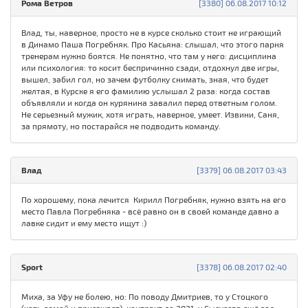
Рома Ветров
[3380] 06.08.2017 10:12
Влад, ты, наверное, просто не в курсе сколько стоит не играющий
в Динамо Паша Погребняк. Про Касьяна: слышал, что этого парня
тренерам нужно боятся. Не понятно, что там у него: дисциплина
или психология: то косит беспричинно сзади, отдохнул две игры,
вышел, забил гол, но зачем футболку снимать, зная, что будет
желтая, в Курске я его фамилию услышал 2 раза: когда состав
объявляли и когда он курянина завалил перед ответным голом.
Не серьезный мужик, хотя играть, наверное, умеет. Извини, Саня,
за прямоту, но постарайся не подводить команду.
Влад
[3379] 06.08.2017 03:43
По хорошему, пока лечится Кирилл Погребняк, нужно взять на его
место Павла Погребняка - всё равно он в своей команде давно а
лавке сидит и ему место ищут :)
Sport
[3378] 06.08.2017 02:40
Миха, за Уфу не болею, но: По поводу Дмитриев, то у Стоцкого