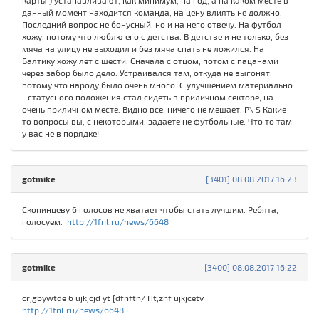
карты ) устанавливают, как минимум, на год, а на каком месте в
данный момент находится команда, на цену влиять не должно.
Последний вопрос не бонусный, но и на него отвечу. На футбол
хожу, потому что люблю его с детства. В детстве и не только, без
мяча на улицу не выходил и без мяча спать не ложился. На
Балтику хожу лет с шести. Сначала с отцом, потом с пацанами
через забор было дело. Устраивался там, откуда не выгонят,
потому что народу было очень много. С улучшением материально
- статусного положения стал сидеть в приличном секторе, на
очень приличном месте. Видно все, ничего не мешает. P\ S Какие
то вопросы вы, с некоторыми, задаете не футбольные. Что то там
у вас не в порядке!
gotmike
[3401] 08.08.2017 16:23
Скопинцеву 6 голосов не хватает чтобы стать лучшим. Ребята,
голосуем.
http://1fnl.ru/news/6648
gotmike
[3400] 08.08.2017 16:22
crjgbywtde 6 ujkjcjd yt [dfnftn/ Ht,znf ujkjcetv
http://1fnl.ru/news/6648