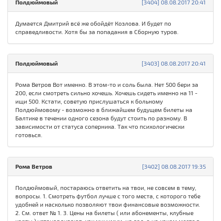
Полдюймовый
[3404] 08.08.2017 20:41
Думается Дмитрий всё же обойдёт Козлова. И будет по
справедливости. Хотя бы за попадания в Сборную туров.
Полдюймовый
[3403] 08.08.2017 20:41
Рома Ветров Вот именно. В этом-то и соль была. Нет 500 бери за
200, если смотреть сильно хочешь. Хочешь сидеть именно на 11 -
ищи 500. Кстати, советую прислушаться к больному
Полдюймовому - возможно в ближайшем будущем билеты на
Балтике в течении одного сезона будут стоить по разному. В
зависимости от статуса соперника. Так что психологически
готовься.
Рома Ветров
[3402] 08.08.2017 19:35
Полдюймовый, постараюсь ответить на твои, не совсем в тему,
вопросы. 1. Смотреть футбол лучше с того места, с которого тебе
удобней и насколько позволяют твои финансовые возможности.
2. См. ответ № 1. 3. Цены на билеты ( или абонементы, клубные