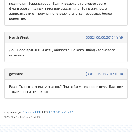
подписали Бурмистрова. Если и возьмут, то скорее всего
флангового п/защитника или защитника. Вот в зимнее, в
зависимости от полученного результата до перерыва, более
вероятно.
North West
[3382] 06.08.2017 14:49
До 31-ого время ещё есть, обязательно кого нибудь толкового
возьмём.
gotmike
[3381] 06.08.2017 10:14
Влад, Ты его зарплату знаешь? При всём уважении к нему, Балтике
такие деньги не поднять
Страницы:
1
2
607
608
609
610
611
771
772
12161 - 12180 из 15439