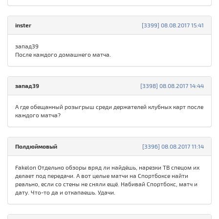
inster
[3399] 08.08.2017 15:41
запад39
После каждого домашнего матча.
запад39
[3398] 08.08.2017 14:44
А где обещанный розыгрыш среди держателей клубных карт после
каждого матча?
Полдюймовый
[3396] 08.08.2017 11:14
Fakelon Отдельно обзоры вряд ли найдёшь, нарезки ТВ спецом их
делает под передачи. А вот целые матчи на Спортбоксе найти
реально, если со стены не сняли ещё. Набивай Спортбокс, матч и
дату. Что-то да и откапаешь. Удачи.