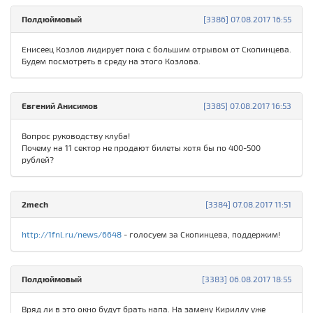
Полдюймовый
[3386] 07.08.2017 16:55
Енисеец Козлов лидирует пока с большим отрывом от Скопинцева.
Будем посмотреть в среду на этого Козлова.
Евгений Анисимов
[3385] 07.08.2017 16:53
Вопрос руководству клуба!
Почему на 11 сектор не продают билеты хотя бы по 400-500
рублей?
2mech
[3384] 07.08.2017 11:51
http://1fnl.ru/news/6648
- голосуем за Скопинцева, поддержим!
Полдюймовый
[3383] 06.08.2017 18:55
Вряд ли в это окно будут брать напа. На замену Кириллу уже