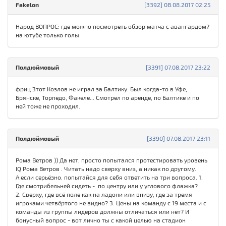
Fakelon
[3392] 08.08.2017 02:25
Народ ВОПРОС: где можно посмотреть обзор матча с авангардом?
на ютубе только голы
Полдюймовый
[3391] 07.08.2017 23:22
фриц Зтот Козлов не играл за Балтику. Был когда-то в Уфе,
Брянске, Торпедо, Факеле... Смотрел по аренде, по Балтике и по
ней тоже не проходил.
Полдюймовый
[3390] 07.08.2017 23:11
Рома Ветров )) Да нет, просто попытался протестировать уровень
IQ Рома Ветров . Читать надо сверху вниз, а никак по другому.
А если серьёзно. попытайся для себя ответить на три вопроса. 1.
Где смотрибельней сидеть - по центру или у углового флажка?
2. Сверху, где всё поле как на ладони или внизу, где за тремя
игроками четвёртого не видно? 3. Цены на команду с 19 места и с
команды из группы лидеров должны отличаться или нет? И
бонусный вопрос - вот лично ты с какой целью на стадион