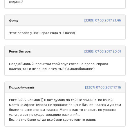
ходишь?
фриц
[3389] 07.08.2017 21:46
Этот Козлов у нас играл года 4-5 назад.
Рома Ветров
[3388] 07.08.2017 20:01
Полдюймовый, прочитал твой опус слева на право, справа
налево, так и не понял, о чем ты? Самолюбование?
Полдюймовый
[3387] 07.08.2017 17:16
Евгений Анисимов )) Я вот думаю по той же причине, по какой
места комфорт-класса не продают по цене бизнес-класса и уж тем
более по цене эконом-класса. Можно как-то спорить по уровню
услуг, а вот по существованию различий...
Бесплатно было когда все были где-то как-то равны.