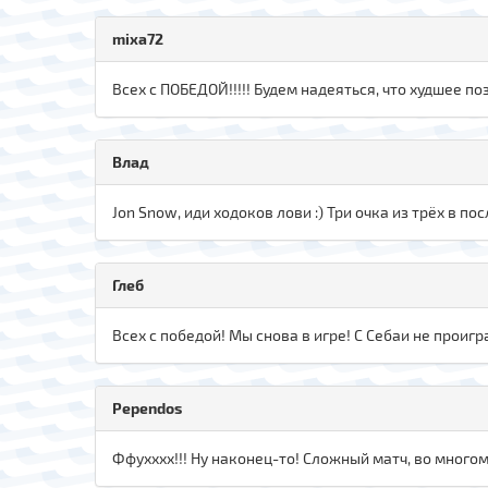
mixa72
Всех с ПОБЕДОЙ!!!!! Будем надеяться, что худшее по
Влад
Jon Snow, иди ходоков лови :) Три очка из трёх в п
Глеб
Всех с победой! Мы снова в игре! С Себаи не проигр
Pependos
Ффухххх!!! Ну наконец-то! Сложный матч, во многом