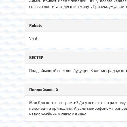
Админ, привет. Всех с победой! Пишу всегда издал
связью достигает десятка минут. Причем, умудряет
Robots
Ура!
ВЕСТЕР
Полдюймовый,светлое будущее Калининграда,в котор
Полдюймовый
Max Для кого вы играете? Да у всех это по разному 
наконец-то приподнял. А если микрофоном припрёшь,
невооружённым глазом видно.