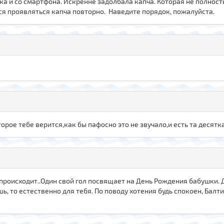
ека и со смартфона. Искренне задолбала капча. Которая не полност
ся проявляться капча повторно. Наведите порядок, пожалуйста.
ое тебе верится,как бы пафосно это не звучало,и есть та десятк
происходит..Один свой гол посвящает на День Рождения бабушки. Др
 то естественно для тебя. По поводу хотения будь спокоен, Балти