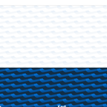
я
Клуб