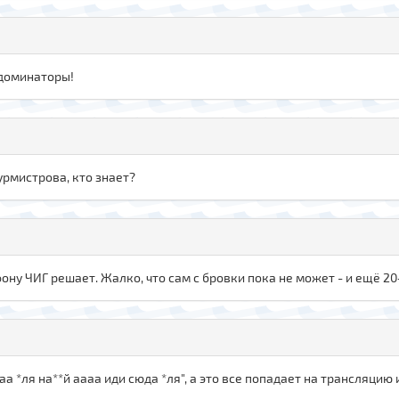
 доминаторы!
урмистрова, кто знает?
ону ЧИГ решает. Жалко, что сам с бровки пока не может - и ещё 20+
аа *ля на**й аааа иди сюда *ля", а это все попадает на трансляцию