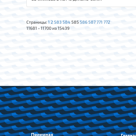
Страницы:
1
2
583
584
585
586
587
771
772
11681 - 11700 из 15439
Приемная
Главна