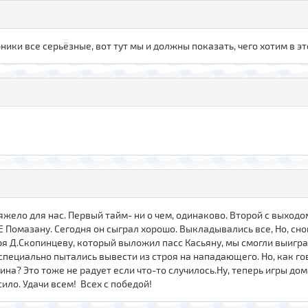
ники все серьёзные, вот тут мы и должны показать, чего хотим в эт
тяжело для нас. Первый тайм- ни о чем, одинаково. Второй с выход
Е Помазану. Сегодня он сыграл хорошо. Выкладывались все, Но, сно
аря Д.Скопинцеву, который выложил пасс Касьяну, мы смогли выигра
специально пытались вывести из строя на нападающего. Но, как го
на? Это тоже не радует если что-то случилось.Ну, теперь игры дом
ило. Удачи всем! Всех с победой!