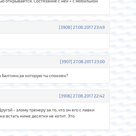
ью открывается. Состязание с ней + с мобильной
[3908] 27.08.2017 23:49
[3907] 27.08.2017 23:00
а Балтики,за которую ты спокоен?
[3906] 27.08.2017 22:42
угой - злому тренеру за то, что он его с лавки
ка встать ниже десятки не хотит. Это