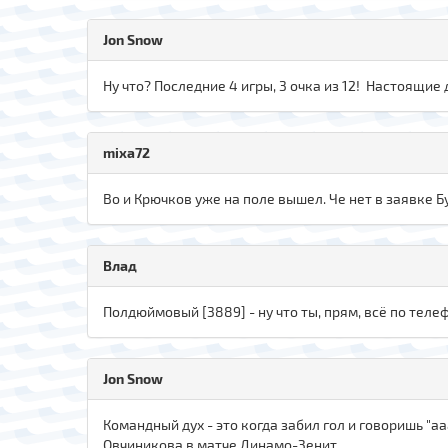
Jon Snow
Ну что? Последние 4 игры, 3 очка из 12! Настоящие
mixa72
Во и Крючков уже на поле вышел. Че нет в заявке Б
Влад
Полдюймовый [3889] - ну что ты, прям, всё по телеф
Jon Snow
Командный дух - это когда забил гол и говоришь "аа
Овчиникова в матче Динамо-Зенит