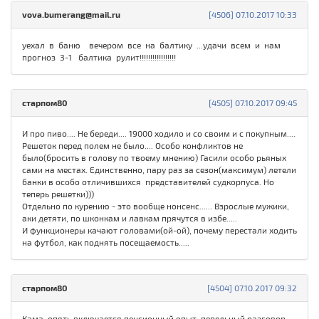
vova.bumerang@mail.ru
[4506] 07.10.2017 10:33
уехал в баню вечером все на балтику ...удачи всем и нам
прогноз 3-1 балтика рулит!!!!!!!!!!!!!!!!!
старпом80
[4505] 07.10.2017 09:45
И про пиво.... Не береди.... 19000 ходило и со своим и с покупным....
Решеток перед полем не было.... Особо конфликтов не
было(бросить в голову по твоему мнению) Гасили особо рьяных
сами на местах. Единственно, пару раз за сезон(максимум) летели
банки в особо отличившихся представителей судкорпуса. Но
теперь решетки)))
Отдельно по курению - это вообще нонсенс...... Взрослые мужики,
аки детяти, по шконкам и лавкам прячутся в избе.....
И функционеры качают головами(ой-ой), почему перестали ходить
на футбол, как поднять посещаемость.....
старпом80
[4504] 07.10.2017 09:32
Кама, опять включается пенсионный опыт, пепельный разговор