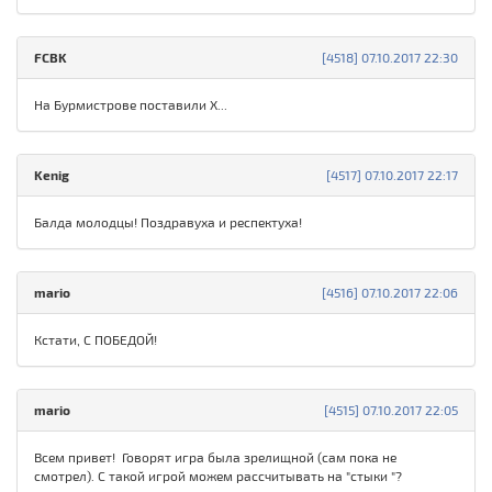
FCBK
[4518] 07.10.2017 22:30
На Бурмистрове поставили Х...
Kenig
[4517] 07.10.2017 22:17
Балда молодцы! Поздравуха и респектуха!
mario
[4516] 07.10.2017 22:06
Кстати, С ПОБЕДОЙ!
mario
[4515] 07.10.2017 22:05
Всем привет! Говорят игра была зрелищной (сам пока не
смотрел). С такой игрой можем рассчитывать на "стыки "?