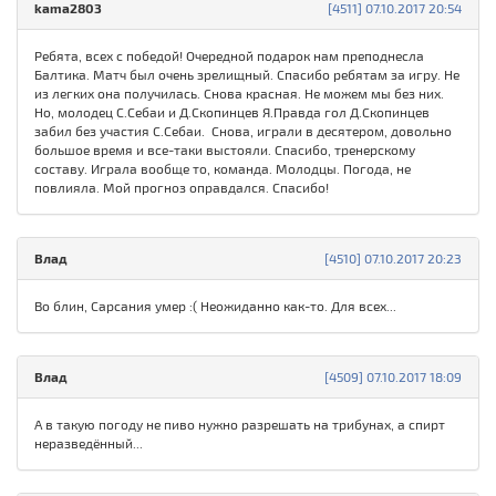
kama2803
[4511] 07.10.2017 20:54
Ребята, всех с победой! Очередной подарок нам преподнесла
Балтика. Матч был очень зрелищный. Спасибо ребятам за игру. Не
из легких она получилась. Снова красная. Не можем мы без них.
Но, молодец С.Себаи и Д.Скопинцев Я.Правда гол Д.Скопинцев
забил без участия С.Себаи. Снова, играли в десятером, довольно
большое время и все-таки выстояли. Спасибо, тренерскому
составу. Играла вообще то, команда. Молодцы. Погода, не
повлияла. Мой прогноз оправдался. Спасибо!
Влад
[4510] 07.10.2017 20:23
Во блин, Сарсания умер :( Неожиданно как-то. Для всех...
Влад
[4509] 07.10.2017 18:09
А в такую погоду не пиво нужно разрешать на трибунах, а спирт
неразведённый...