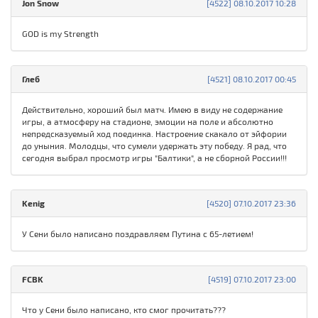
Jon Snow
[4522] 08.10.2017 10:28
GOD is my Strength
Глеб
[4521] 08.10.2017 00:45
Действительно, хороший был матч. Имею в виду не содержание
игры, а атмосферу на стадионе, эмоции на поле и абсолютно
непредсказуемый ход поединка. Настроение скакало от эйфории
до уныния. Молодцы, что сумели удержать эту победу. Я рад, что
сегодня выбрал просмотр игры "Балтики", а не сборной России!!!
Kenig
[4520] 07.10.2017 23:36
У Сени было написано поздравляем Путина с 65-летием!
FCBK
[4519] 07.10.2017 23:00
Что у Сени было написано, кто смог прочитать???