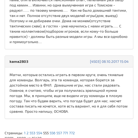
под камин.... Извини, но одна вымученная игра с Томском -
радуют....... по твоему мнению..... Как не было домашней тактики,
так и нет. Полное отсутствие двух моделей игры(дом, выезд).
Поэтому и не добираем очки. Дома не можем(отсутствие
тактических схем), в гостях - уже научились с нами играть...... С
таким коллективом(подбором игроков, если кому-то больше
нравится) - должны быть разные модели игры. А мы все однобоко
и прямоугольно....
kama2803
[4503] 06.10.2017 15:04
Матчи, которые остались играть в первом круге, очень тяжелые
для команды. Волгарь, эта та команда, которая борется за
достойное место в ФНЛ. Домашние игры, нас стали радовать.
Главное, я считаю, чтобы игра получилась зрелищной нужна
погода. Мы, в принципе, еще не видели игру команды в плохую
погоду. Так что будем верить, что погода будет для нас. насчет
состава писать не хочется, хотя есть вариант, но я для себя потом
сравню. Просто напишу, ОСНОВА.
Страницы:
1
2
553
554
555
556
557
771
772