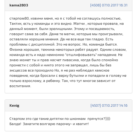
kama2803
[4508] 07.10.2017 16:31
старпом80, извини меня, но я с тобой не соглашусь полностью,
Тактик, есть у команды и это видно. Матчи , которые провела, на
данный момент, были зрелищными. Этому и посещаемость,
говорит сама за себя. Даже те матчи, которые мы проигрывали,
оставляли хорошие мнения. Да не все еще так гладко. Есть
проблемы с дисциплиной. Это не вопрос. Но, команда бьется.
Физика хорошая, техника некоторых ребят радует. Одним словом,
команда есть и надо немножко "отшлифовывать" нападение. Не
знаю может ты и прав насчет пивасика, когда было спокойно
пронести с собой и никто этого не запрещал, лишь бы без
эксцессов все проходило Но, я не раз наблюдал хамское
поведение, когда бросали с верху бутылки и попадали в голову не
только взрослому, а ребенку. Так, что тут многое зависит от
воспитания.
Kenig
[4507] 07.10.2017 14:16
Старпом это где такие дитятки по шконкам прячутся?))))
Балда! Закатите волгарю парочку- и хватит!