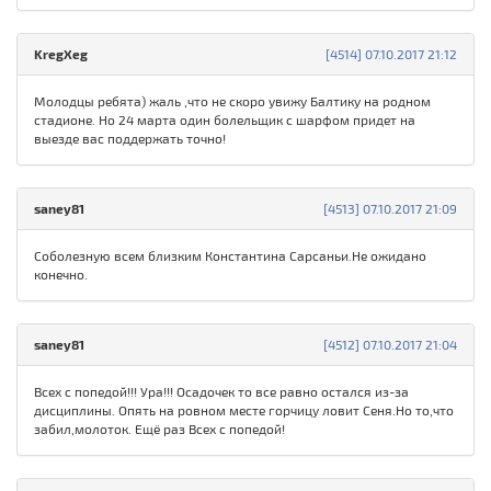
KregXeg
[4514] 07.10.2017 21:12
Молодцы ребята) жаль ,что не скоро увижу Балтику на родном
стадионе. Но 24 марта один болельщик с шарфом придет на
выезде вас поддержать точно!
saney81
[4513] 07.10.2017 21:09
Соболезную всем близким Константина Сарсаньи.Не ожидано
конечно.
saney81
[4512] 07.10.2017 21:04
Всех с попедой!!! Ура!!! Осадочек то все равно остался из-за
дисциплины. Опять на ровном месте горчицу ловит Сеня.Но то,что
забил,молоток. Ещё раз Всех с попедой!