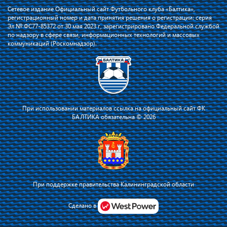
Сетевое издание Официальный сайт Футбольного клуба «Балтика»,
регистрационный номер и дата принятия решения о регистрации: серия
Эл № ФС77-85372 от 30 мая 2023 г, зарегистрировано Федеральной службой
по надзору в сфере связи, информационных технологий и массовых
коммуникаций (Роскомнадзор).
При использовании материалов ссылка на официальный сайт ФК
БАЛТИКА обязательна © 2026
При поддержке правительства Калининградской области
Я соглашаюсь с тем, что владелец сайта использует файлы cookie для
повышения удобства работы на сайте и сервис Яндекс.Метрика. Оставаясь
Сделано в
на сайте, я соглашаюсь с
политикой их применения
.