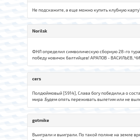
Не подскажите, а еще можно купить клубную карту??
Norilsk
ФНЛ определил символическую сборную 28-го тур
победу новичок балтийцев! АРАПОВ - ВАСИЛЬЕВ, 
cers
Полдюймовый [5914], Слава богу победили,а о сост
мира .Будем опять переживать вылетим или не выле
gotmike
Выиграли и выиграли. По такой поляне на земле вр