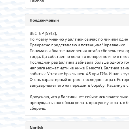
Тамбов
Полдюймовый
ВЕСТЕР [5912],
По моему мнению у Балтики сейчас по линиям один 
Прекрасно представляю и потенциал Черевченко.
Понимаю и благие намерения штаба сберечь технаре
тогда. Да собственно дело-то конкретно и не в них 
Последний раз Балтика забивала больше одного гола
напряга может идти не ниже 6 места). Балтика зач
забитых. У тех же Крылышек 45 при 17%. И напы тут
Очень характерный штрих - последняя игра с Ротор
запузыривает его на передок, в борьбу. Касьяну в с
Допускаю, что у Балтики нет сейчас исключительно
принуждать способных делать красульку играть в бо
сберечь.
Norilsk