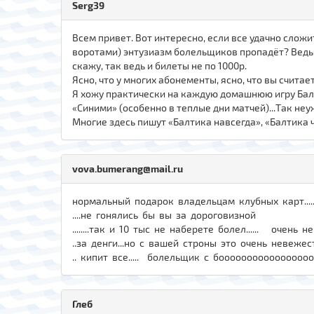
Serg39
Всем привет. Вот интересно, если все удачно сложи
воротами) энтузиазм болельщиков пропадёт? Ведь би
скажу, так ведь и билеты не по 1000р.
Ясно, что у многих абонементы, ясно, что вы счит
Я хожу практически на каждую домашнюю игру Балт
«Синими» (особенно в теплые дни матчей)...Так неу
Многие здесь пишут «Балтика навсегда», «Балтика че
vova.bumerang@mail.ru
нормальный подарок владельцам клубных карт....
....не гонялись бы вы за дороговизной
........так и 10 тыс не наберете болел...... очень
..за денги...но с вашей строны это очень невеже
.. кипит все..... болельщик с боооооооооооооооооол
Глеб