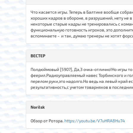
Что касается игры. Теперь в Балтике вообще собра
хороших кадров в обороне, в разрушений, нету не в
некоторые старые кадры не тренировались с коман
функциональную готовность игроков, это дополните
вспоминаете - и так, думаю тренеры не хотят форс
ВЕСТЕР
Полдюймовый [5907], Да,3 очка-отлично!Но игры то
феерил.Радиоуправляемый навес Торбинского и гол
перелом руки,это надолго.Но ведь на левый край е
результативность,с учетом товарняков в последних 
Norilsk
Обзор от Ротора.
https://youtu.be/V7uHRA8Hu74