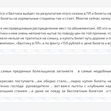
тся и Балтика выйдет по результатам этого сезона в ПЛ и билеты на
леты на нормальные стадионы так и стоят. Многие сейчас начнут, 
аете несправедливым распределение мест по абонементам...НО это ж
ики и мне очень непонятно нытьё по поводу цен по той причине, ч
жели нельзя не тратиться на синьку, а купить билет чуть дороже и 
мпион», «Балтику в ПЛ», а по факту +150 рублей к цене билета и все
..самых преданных болельщиков загоняете в самые неудобные мес
 некрасиво поступаете.....аж обидно стало......ладно купим билеты
стенно господа руководители ... вот вам и льготы с клубными ка
ьшим стажем ....я даже не поеду за бесплатным билетом ..и тут деньг