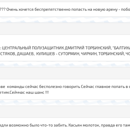
? Очень хочется беспрепятственно попасть на новую арену - побол
а: ЦЕНТРАЛЬНЫЙ ПОЛУЗАЩИТНИК ДМИТРИЙ ТОРБИНСКИЙ, "БАЛТИКА": 
ЧИСТЯКОВ, ДАШАЕВ, КУЛИШЕВ - СУТОРМИН, ЧИРКИН, ТОРБИНСКИЙ, Ч
аве команды сейчас бесполезно говорить Сейчас главное попать в
тим.Сейччас наш шанс !!!
ядли возможно было что-то забить. Касьян молоток, правда его та