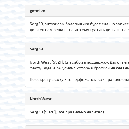
gotmike
Serg39, энтузиазм болельщика будет сильно зависет
должен сам решать, на что ему тратить деньги - на 
Serg39
North West [5921], Спасибо за поддержку. Действит
факту...лучше бы усилия которые бросили на гнев
По секрету скажу, что перфомансы как правило оп
North West
Serg39 [5920], Все правильно написал)