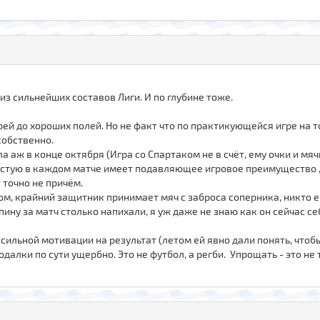
из сильнейших составов Лиги. И по глубине тоже.
й до хороших полей. Но не факт что по практикующейся игре на т
собственно.
 аж в конце октября (Игра со Спартаком не в счёт, ему очки и мячи
астую в каждом матче имеет подавляющее игровое преимущество , 
 точно не причём.
ом, крайний защитник принимает мяч с заброса соперника, никто ег
пину за матч столько напихали, я уж даже не знаю как он сейчас се
 сильной мотивации на результат (летом ей явно дали понять, чтоб
далки по сути ущербно. Это не футбол, а регби. Упрощать - это не 