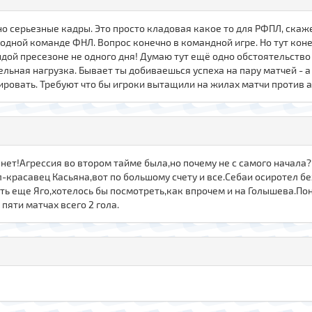
но серьезные кадры. Это просто кладовая какое то для РФПЛ, ска
 одной команде ФНЛ. Вопрос конечно в командной игре. Но тут коне
дой пресезоне не одного дня! Думаю тут ещё одно обстоятельство
льная нагрузка. Бывает ты добиваешься успеха на пару матчей - а 
ировать. Требуют что бы игроки вытащили на жилах матчи против ау
 нет!Агрессия во втором тайме была,но почему не с самого начала?
-красавец Касьяна,вот по большому счету и все.Себаи осиротел бе
сть еще Яго,хотелось бы посмотреть,как впрочем и на Голышева.По
пяти матчах всего 2 гола.