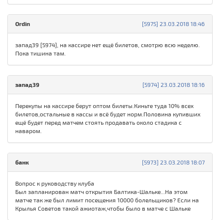
Ordin
[5975] 23.03.2018 18:46
запад39 [5974], на кассире нет ещё билетов, смотрю всю неделю.
Пока тишина там.
запад39
[5974] 23.03.2018 18:16
Перекупы на кассире берут оптом билеты.Киньте туда 10% всех
билетов,остальные в кассы и всё будет норм.Половина купивших
ещё будет перед матчем стоять продавать около стадика с
наваром.
банк
[5973] 23.03.2018 18:07
Вопрос к руководству клуба
Был запланирован матч открытия Балтика-Шальке...На этом
матче так же был лимит посещения 10000 болельщиков? Если на
Крылья Советов такой ажиотаж,чтобы было в матче с Шальке