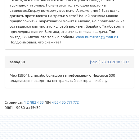
турнирной таблице. Получается только одно место на
стыковые.Сверху по-моему все ясно. А может, нет? Есть шанс
догнать претендента на третье место? Какой расклад можно
предположить? Теоретически может и можно, но практически из
оставшихся матчах, это нулевой вариант. Борьба с Тамбовом и
преследователями Балтики, это очень тяжелая задача. Три
выездных матча-это только победы.
Vova.bumerang@mail.ru
.
Полдюймовый. что скажите?
запад39
[5965] 23.03.2018 13:13
Max [5964], спасибо большое за информацию.Надеюсь 500
владельцев посадят на центральный сектор,а не сбоку.
Страницы:
1
2
482
483
484
485
486
771
772
9661 - 9680 из 15439