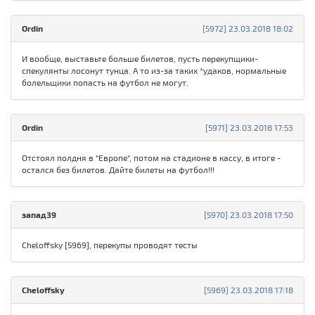
Ordin
[5972] 23.03.2018 18:02
И вообще, выставьте больше билетов, пусть перекупщики-
спекулянты лосонут тунца. А то из-за таких *удаков, нормальные
болельщики попасть на футбол не могут.
Ordin
[5971] 23.03.2018 17:53
Отстоял полдня в "Европе", потом на стадионе в кассу, в итоге -
остался без билетов. Дайте билеты на футбол!!!
запад39
[5970] 23.03.2018 17:50
Cheloffsky [5969], перекупы проводят тесты
Cheloffsky
[5969] 23.03.2018 17:18