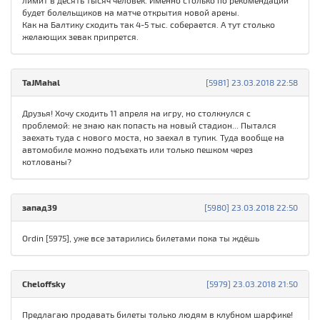
лимит в десять тысяч человек. Именно столько по рекомендации
будет болельщиков на матче открытия новой арены.
Как на Балтику сходить так 4-5 тыс. соберается. А тут столько
желающих зевак припрется.
TaJMahal
[5981] 23.03.2018 22:58
Друзья! Хочу сходить 11 апреля на игру, но столкнулся с
проблемой: не знаю как попасть на новый стадион... Пытался
заехать туда с нового моста, но заехал в тупик. Туда вообще на
автомобиле можно подъехать или только пешком через
котлованы?
запад39
[5980] 23.03.2018 22:50
Ordin [5975], уже все затарились билетами пока ты ждёшь
Cheloffsky
[5979] 23.03.2018 21:50
Предлагаю продавать билеты только людям в клубном шарфике!