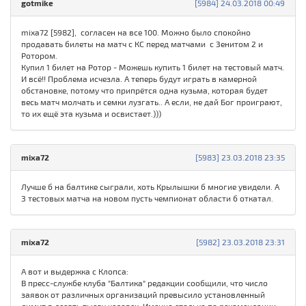
gotmike
[5984] 24.03.2018 00:49
mixa72 [5982], согласен на все 100. Можно было спокойно
продавать билеты на матч с КС перед матчами с Зенитом 2 и
Ротором.
Купил 1 билет на Ротор - Можешь купить 1 билет на тестовый матч.
И всё!! Проблема исчезла. А теперь будут играть в камерной
обстановке, потому что припрётся одна кузьма, которая будет
весь матч молчать и семки лузгать.. А если, не дай Бог проиграют,
то их ещё эта кузьма и освистает.)))
mixa72
[5983] 23.03.2018 23:35
Лучше б на балтике сыграли, хоть Крылышки б многие увидели. А
3 тестовых матча на новом пусть чемпионат области б откатал.
mixa72
[5982] 23.03.2018 23:31
А вот и выдержка с Клопса:
В пресс-службе клуба "Балтика" редакции сообщили, что число
заявок от различных организаций превысило установленный