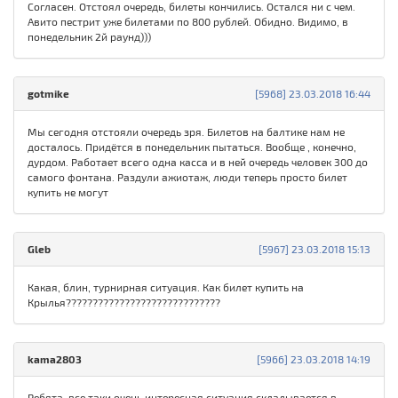
Согласен. Отстоял очередь, билеты кончились. Остался ни с чем.
Авито пестрит уже билетами по 800 рублей. Обидно. Видимо, в
понедельник 2й раунд)))
gotmike
[5968] 23.03.2018 16:44
Мы сегодня отстояли очередь зря. Билетов на балтике нам не
досталось. Придётся в понедельник пытаться. Вообще , конечно,
дурдом. Работает всего одна касса и в ней очередь человек 300 до
самого фонтана. Раздули ажиотаж, люди теперь просто билет
купить не могут
Gleb
[5967] 23.03.2018 15:13
Какая, блин, турнирная ситуация. Как билет купить на
Крылья?????????????????????????????
kama2803
[5966] 23.03.2018 14:19
Ребята, все таки очень интересная ситуация складывается в