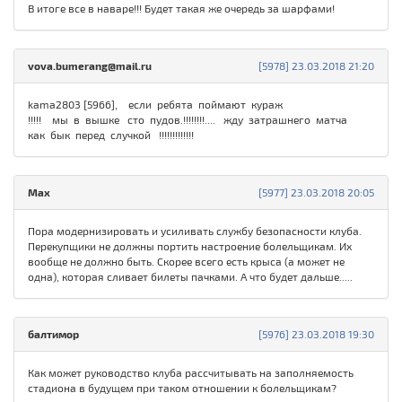
В итоге все в наваре!!! Будет такая же очередь за шарфами!
vova.bumerang@mail.ru
[5978] 23.03.2018 21:20
kama2803 [5966], если ребята поймают кураж
!!!!! мы в вышке сто пудов.!!!!!!!!.... жду затрашнего матча
как бык перед случкой !!!!!!!!!!!!!
Max
[5977] 23.03.2018 20:05
Пора модернизировать и усиливать службу безопасности клуба.
Перекупщики не должны портить настроение болельщикам. Их
вообще не должно быть. Скорее всего есть крыса (а может не
одна), которая сливает билеты пачками. А что будет дальше.....
балтимор
[5976] 23.03.2018 19:30
Как может руководство клуба рассчитывать на заполняемость
стадиона в будущем при таком отношении к болельщикам?