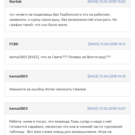
Norilsk
[6435] 15.04.2018 15:02
тут ничего не поделаешь без Торбинского это не работает,
заменили, и сразу проигрыш, без возможностей отыграть. Но
график такой, что сил было мало.
FCBK
[6434] 15.04.2018 14:11
kama2803 [6432], что за Света??? Почему за Волгоград???
kama2803
[6433] 15.04.2018 14:10
Извините за ошибку Хотел написать Свежов.
kama2803
[6432] 15.04.2018 14:07
Ребята, ниже я писал, что команда Томь супер и надо к ней
готовится серьёзно, несмотря что она в нижней части турнирной
таблицы. Вот вам снова повод для размышления. Игра не