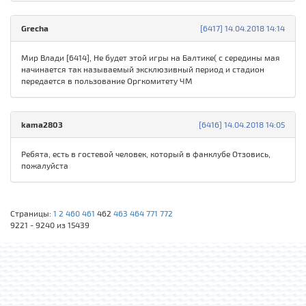
Grecha
[6417] 14.04.2018 14:14
Мир Влади [6414], Не будет этой игры на Балтике( с середины мая
начинается так называемый эксклюзивный период и стадион
передается в пользование Оргкомитету ЧМ
kama2803
[6416] 14.04.2018 14:05
Ребята, есть в гостевой человек, который в фанклубе Отзовись,
пожалуйста
Страницы:
1
2
460
461
462
463
464
771
772
9221 - 9240 из 15439