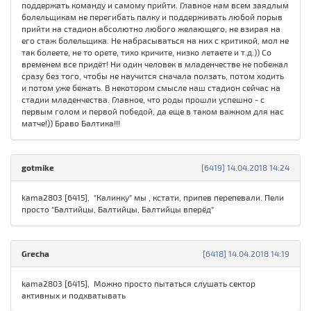
поддержать команду и самому прийти. Главное нам всем заядлым
болельщикам не перегибать палку и поддерживать любой порыв
прийти на стадион абсолютно любого желающего, не взирая на
его стаж болельщика. Не набрасываться на них с критикой, мол не
так болеете, не то орете, тихо кричите, низко летаете и т.д.)) Со
временем все придёт! Ни один человек в младенчестве не побежал
сразу без того, чтобы не научится сначала ползать, потом ходить
и потом уже бежать. В некотором смысле наш стадион сейчас на
стадии младенчества. Главное, что роды прошли успешно - с
первым голом и первой победой, да еще в таком важном для нас
матче!)) Браво Балтика!!!
gotmike
[6419] 14.04.2018 14:24
kama2803 [6415], "Калинку" мы , кстати, припев перепевали. Пели
просто "Балтийцы, Балтийцы, Балтийцы вперёд"
Grecha
[6418] 14.04.2018 14:19
kama2803 [6415], Можно просто пытаться слушать сектор
активных и подхватывать