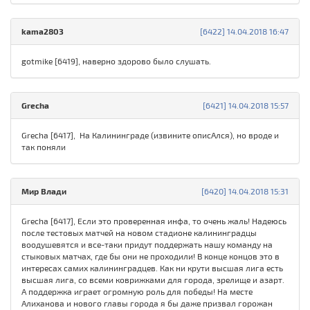
kama2803
[6422] 14.04.2018 16:47
gotmike [6419], наверно здорово было слушать.
Grecha
[6421] 14.04.2018 15:57
Grecha [6417], На Калининграде (извините описАлся), но вроде и
так поняли
Мир Влади
[6420] 14.04.2018 15:31
Grecha [6417], Если это проверенная инфа, то очень жаль! Надеюсь
после тестовых матчей на новом стадионе калининградцы
воодушевятся и все-таки придут поддержать нашу команду на
стыковых матчах, где бы они не проходили! В конце концов это в
интересах самих калининградцев. Как ни крути высшая лига есть
высшая лига, со всеми коврижками для города, зрелище и азарт.
А поддержка играет огромную роль для победы! На месте
Алиханова и нового главы города я бы даже призвал горожан