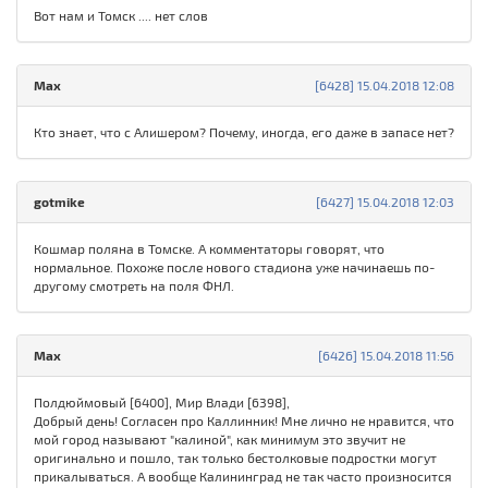
Вот нам и Томск .... нет слов
Max
[6428] 15.04.2018 12:08
Кто знает, что с Алишером? Почему, иногда, его даже в запасе нет?
gotmike
[6427] 15.04.2018 12:03
Кошмар поляна в Томске. А комментаторы говорят, что
нормальное. Похоже после нового стадиона уже начинаешь по-
другому смотреть на поля ФНЛ.
Max
[6426] 15.04.2018 11:56
Полдюймовый [6400], Мир Влади [6398],
Добрый день! Согласен про Каллинник! Мне лично не нравится, что
мой город называют "калиной", как минимум это звучит не
оригинально и пошло, так только бестолковые подростки могут
прикалываться. А вообще Калининград не так часто произносится