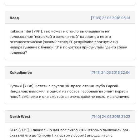
Влад
[7143] 25.05.2018 08:41
Kukudjamba [7141], так может и стоило выкладывать на
голосование "неплохой и лаконичный" вариант, а не это
псевдоготическое (зачем? перед ЕС услужливо прогнуться?)
недоразумение с буквой "В" и по-детски присунутым где-то сбоку
годиком?
Kukudjamba
[7141] 24.05.2018 22:04
Tyta4ki [7136], Кстати в группе ВК пресс-аташе клуба Сергей
Кандалов, выложил в одном из постов гербовый вариант первой
новой эмблемы и она смотрится очень даже неплохо, и лаконично.
North West
[7140] 24.05.2018 21:22
Gleb [7139], Cпециально для вас вчера же интервью выложили где
сказали что до 15 июня ( к первому сбору ) определятся с