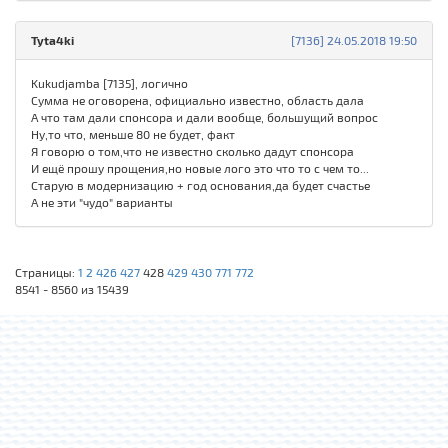
Tyta4ki
[7136] 24.05.2018 19:50
Kukudjamba [7135], логично
Сумма не оговорена, официально известно, область дала
А что там дали спонсора и дали вообще, большущий вопрос
Ну,то что, меньше 80 не будет, факт
Я говорю о том,что не известно сколько дадут спонсора
И ещё прошу прощения,но новые лого это что то с чем то...
Старую в модернизацию + год основания,да будет счастье
А не эти "чудо" варианты
Страницы:
1
2
426
427
428
429
430
771
772
8541 - 8560 из 15439