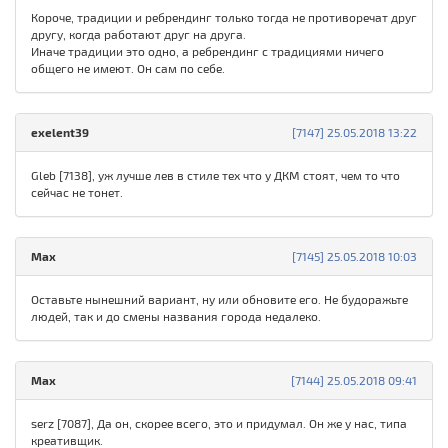
Короче, традиции и ребрендинг только тогда не противоречат друг
другу, когда работают друг на друга.
Иначе традиции это одно, а ребрендинг с традициями ничего
общего не имеют. Он сам по себе.
exelent39
[7147] 25.05.2018 13:22
Gleb [7138], уж лучше лев в стиле тех что у ДКМ стоят, чем то что
сейчас не тонет.
Max
[7145] 25.05.2018 10:03
Оставьте нынешний вариант, ну или обновите его. Не будоражьте
людей, так и до смены названия города недалеко.
Max
[7144] 25.05.2018 09:41
serz [7087], Да он, скорее всего, это и придумал. Он же у нас, типа
креативщик.