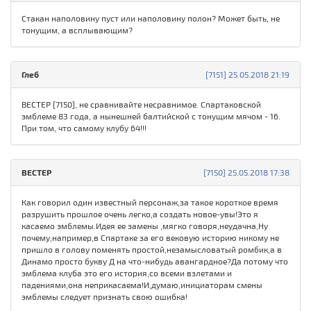
Стакан наполовину пуст или наполовину полон? Может быть, не
тонущим, а всплывающим?
Глеб
[7151] 25.05.2018 21:19
ВЕСТЕР [7150], не сравнивайте несравнимое. Спартаковской
эмблеме 83 года, а нынешней балтийской с тонущим мячом - 16.
При том, что самому клубу 64!!!
ВЕСТЕР
[7150] 25.05.2018 17:38
Как говорил один известный персонаж,за такое короткое время
разрушить прошлое очень легко,а создать новое-увы!Это я
касаемо эмблемы.Идея ее замены ,мягко говоря,неудачна,Ну
почему,например,в Спартаке за его вековую историю никому не
пришло в голову поменять простой,незамысловатый ромбик,а в
Динамо просто букву Д на что-нибудь авангардное?Да потому что
эмблема клуба это его история,со всеми взлетами и
падениями,она неприкасаема!И,думаю,инициаторам смены
эмблемы следует признать свою ошибка!