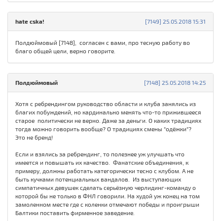
hate cska!
[7149] 25.05.2018 15:31
Полдюймовый [7148], согласен с вами, про тесную работу во
благо общей цели, верно говорите.
Полдюймовый
[7148] 25.05.2018 14:25
Хотя с ребрендингом руководство области и клуба занялись из
благих побуждений, но кардинально менять что-то прижившееся
старое политически не верно. Даже за деньги. О каких традициях
тогда можно говорить вообще? О традициях смены "одёжки"?
Это не бренд!
Если и взялись за ребрендинг, то полезнее уж улучшать что
имеется и повышать их качество. Фанатские объединения, к
примеру, должны работать категорически тесно с клубом. А не
быть кучками потенциальных вандалов. Из выступающих
симпатичных девушек сделать серьёзную черлидинг-команду о
которой бы не только в ФНЛ говорили. На худой уж конец на том
замоленном месте где с коленки отмечают победы и проигрыши
Балтики поставить фирменное заведение.