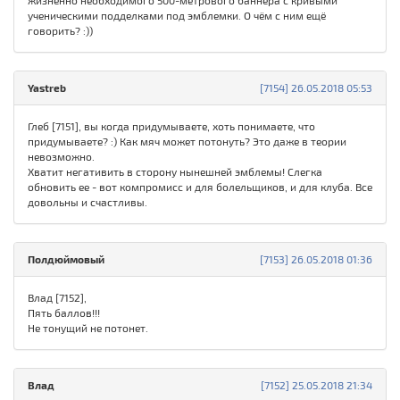
жизненно необходимого 500-метрового баннера с кривыми
ученическими подделками под эмблемки. О чём с ним ещё
говорить? :))
Yastreb
[7154] 26.05.2018 05:53
Глеб [7151], вы когда придумываете, хоть понимаете, что
придумываете? :) Как мяч может потонуть? Это даже в теории
невозможно.
Хватит негативить в сторону нынешней эмблемы! Слегка
обновить ее - вот компромисс и для болельщиков, и для клуба. Все
довольны и счастливы.
Полдюймовый
[7153] 26.05.2018 01:36
Влад [7152],
Пять баллов!!!
Не тонущий не потонет.
Влад
[7152] 25.05.2018 21:34