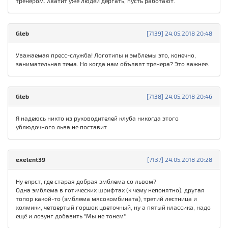
тренером. Хватит уже людей дёргать, пусть работают.
Gleb
[7139] 24.05.2018 20:48
Уважаемая пресс-служба! Логотипы и эмблемы это, конечно,
занимательная тема. Но когда нам объявят тренера? Это важнее.
Gleb
[7138] 24.05.2018 20:46
Я надеюсь никто из руководителей клуба никогда этого
ублюдочного льва не поставит
exelent39
[7137] 24.05.2018 20:28
Ну епрст, где старая добрая эмблема со львом?
Одна эмблема в готических шрифтах (к чему непонятно), другая
топор какой-то (эмблема мясокомбината), третий лестница и
холмики, четвертый горшок цветочный, ну а пятый классика, надо
ещё и лозунг добавить "Мы не тонем".