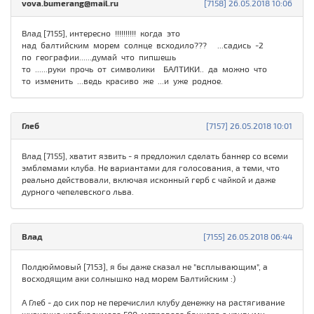
vova.bumerang@mail.ru
[7158] 26.05.2018 10:06
Влад [7155], интересно !!!!!!!!!! когда это
над балтийским морем солнце всходило??? ...садись -2
по географии......думай что пипшешь
то ......руки прочь от символики БАЛТИКИ.. да можно что
то изменить ...ведь красиво же ...и уже родное.
Глеб
[7157] 26.05.2018 10:01
Влад [7155], хватит язвить - я предложил сделать баннер со всеми
эмблемами клуба. Не вариантами для голосования, а теми, что
реально действовали, включая исконный герб с чайкой и даже
дурного чепелевского льва.
Влад
[7155] 26.05.2018 06:44
Полдюймовый [7153], я бы даже сказал не "всплывающим", а
восходящим аки солнышко над морем Балтийским :)
А Глеб - до сих пор не перечислил клубу денежку на растягивание