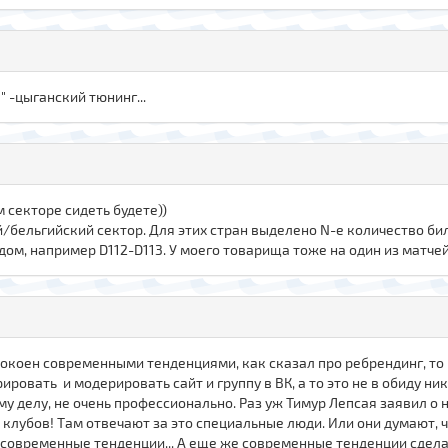
" -цыганский тюнинг...
м секторе сидеть будете))
ий/бельгийский сектор. Для этих стран выделено N-е количество би
ядом, например D112-D113. У моего товарища тоже на один из матчей 
еспокоен современными тенденциями, как сказал про ребрендинг, то
овать и модерировать сайт и группу в ВК, а то это не в обиду нико
му делу, не очень профессионально. Раз уж Тимур Лепсая заявил о 
клубов! Там отвечают за это специальные люди. Или они думают, чт
к современные тенденции... А еще же современные тенденции сде