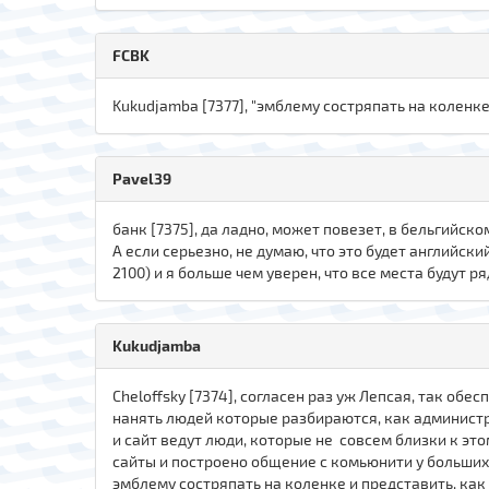
FCBK
Kukudjamba [7377], "эмблему состряпать на коленке
Pavel39
банк [7375], да ладно, может повезет, в бельгийско
А если серьезно, не думаю, что это будет английск
2100) и я больше чем уверен, что все места будут р
Kukudjamba
Cheloffsky [7374], согласен раз уж Лепсая, так об
нанять людей которые разбираются, как администрир
и сайт ведут люди, которые не совсем близки к это
сайты и построено общение с комьюнити у больших 
эмблему состряпать на коленке и представить, ка