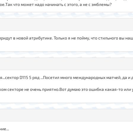
ое.Так что может надо начинать с этого, а не с эмблемы?
придут в новой атрибутике. Только я не пойму, что стильного вы нашли 
..сектор D115 5 ряд ...Посетил много международных матчей, да и д
ском секторе не очень приятно.Вот думаю это ошибка какая-то или 
ие...