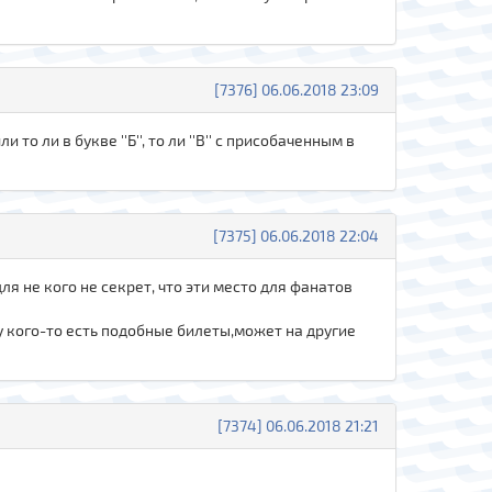
[7376] 06.06.2018 23:09
то ли в букве ''Б'', то ли ''В'' с присобаченным в
[7375] 06.06.2018 22:04
ля не кого не секрет, что эти место для фанатов
у кого-то есть подобные билеты,может на другие
[7374] 06.06.2018 21:21