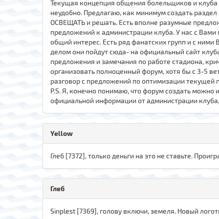
Текущая концепция общения болельщиков и клуба яв
неудобно. Предлагаю, как минимум создать раздел
ОСВЕЩАТЬ и решать. Есть вполне разумные предлож
предложений к администрации клуба. У нас с Вами 
общий интерес. Есть ряд фанатских групп и с ними
делом они пойдут сюда- на официальный сайт клуб
предложения и замечания по работе стадиона, крич
организовать полноценный форум, хотя бы с 3-5 ве
разговор с предложений по оптимизации текущей
P.S. Я, конечно понимаю, что форум создать можно
официальной информации от администрации клуба, 
Yellow
Глеб [7372], только деньги на это не ставьте. Проигра
Глеб
Sinplest [7369], голову включи, земеля. Новый лого