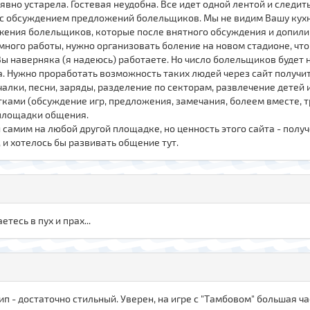
но устарела. Гостевая неудобна. Все идет одной лентой и следить
 с обсуждением предложений болельщиков. Мы не видим Вашу кухню
ения болельщиков, которые после внятного обсуждения и допилив
много работы, нужно организовать боление на новом стадионе, чтоб
 Вы наверняка (я надеюсь) работаете. Но число болельщиков будет 
а. Нужно проработать возможность таких людей через сайт получи
алки, песни, заряды, разделение по секторам, развлечение детей 
тками (обсуждение игр, предложения, замечания, болеем вместе, т
 площадки общения.
 и самим на любой другой площадке, но ценность этого сайта - пол
и хотелось бы развивать общение тут.
етесь в пух и прах...
тип - достаточно стильный. Уверен, на игре с "Тамбовом" большая ч