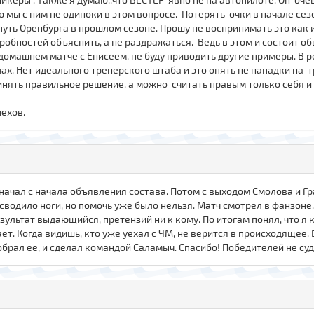
аю мы с ним не одиноки в этом вопросе. Потерять очки в начале се
путь Оренбурга в прошлом сезоне. Прошу не воспринимать это как и
дробностей объяснить, а не раздражаться. Ведь в этом и состоит 
омашнем матче с Енисеем, не буду приводить другие примеры. В р
ах. Нет идеального тренерского штаба и это опять не нападки на 
ять правильное решение, а можно считать правым только себя и и
пехов.
начал с начала объявления состава. Потом с выходом Смолова и Гра
т сводило ноги, но помочь уже было нельзя. Матч смотрел в фанзо
зультат выдающийся, претензий ни к кому. По итогам понял, что я
ает. Когда видишь, кто уже уехал с ЧМ, не верится в происходящее. 
обрал ее, и сделал командой Саламыч. Спасибо! Победителей не судя