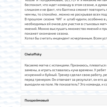
беспокоит, что ждет команду в этом сезоне, я дум
слишком и не факт, что Балтика сможет повторить 
чем мы, то спокойно , можно не раскрывая всех по
В прошлом сезоне ЧИГ и штаб чудили, особенно в д
необходимых ей очков для участия в стыковых матч
мнений. Можно выслушать множество мнений и прин
покажет окончание сезона.
Хотел бы считать инцендент исчерпанным. Всем ус
Cheloffsky
Касаемо матча с испанцами. Признаюсь, плеваться 
замены, а играть оставалась куча времени. У ребя
искренний и буйный. Тренер сделал свою работу, ре
перед тренером. Он отвечает за результат, он его д
выходили на поле. Не показатель? Это команда, и с
Полдюймовый