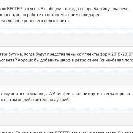
маю ВЕСТЕР это усёк. А в общем-то тогда не про Балтику шла речь.
гласен, но по работе с составом я с ним солидарен.
ем сложнее ровно его подготовить.
 атрибутике. Когда будут представлены комплекты форм 2018-2019
успеете? Хорошо бы добавить шарф в ретро стиле (сине-белая поло
поэтому они все и молодцы. А Акинфеев, как ни крути, всегда хорош
то в этом он действительно лучший.
икеры . Также я думаю,,что ВЕСТЕР явно не на автопилоте. Он оч