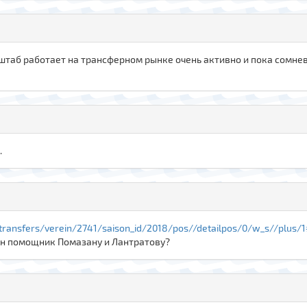
 штаб работает на трансферном рынке очень активно и пока сомне
.
/transfers/verein/2741/saison_id/2018/pos//detailpos/0/w_s//plus
ен помощник Помазану и Лантратову?