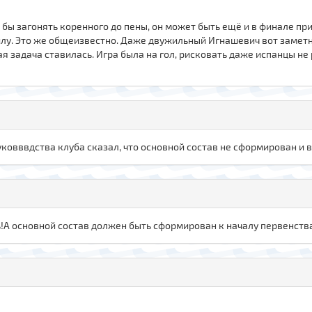
ал бы загонять коренного до пены, он может быть ещё и в финале пр
лу. Это же общеизвестно. Даже двужильный Игнашевич вот заметн
ая задача ставилась. Игра была на гол, рисковать даже испанцы не 
руковввдства клуба сказал, что основной состав не сформирован и 
ть!А основной состав должен быть сформирован к началу первенств