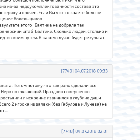
зона из-за недоукомплектованности состава это
стерику и прочее. Если Вы что-то знаете больше
общение болельщиков.
езультате этого Балтика не добрала так
тренерский штаб Балтики. Сколько людей, столько и
дти своим путем. В каком случае будет результат
[7749] 04.07.2018 09:33
ната. Потом потому, что так рано сделали все
не. Нерв потрясающий. Праздник совершенно
 крестьянин и искренне извинился в глубине души
Всего 2 игрока из заявки (без Габулова и Лунева) не
т...
[7748] 04.07.2018 02:01