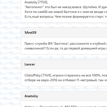
Anatoliy [7750],
"Автопилот" это был не наезд вовсе. Шутейно. И ду
Хотя по самОй же новой Балтике я с ним не везде со
Есть ещё вопросы. Чем позже формируется старт, т
SAnd39
Пресс-служба ФК "Балтика", расскажите о клубной
символикой? Если да, то до первой домашней игры 
Lancer
Cheloffsky [7749], игроки старались на все 100%, 
отборе на евро-2016 он отбивал 11-метровый, так ч
Anatoliy
Yellow и Полдюймовый, ВЕСТЕР и я никакие ни пан