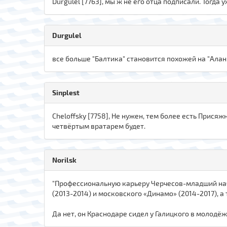
Durgulel [7763], мы ж не его отца подписали. Тогда
Durgulel
все больше "Балтика" становится похожей на "Аланию
Sinplest
Cheloffsky [7758], Не нужен, тем более есть Прися
четвёртым вратарем будет.
Norilsk
"Профессиональную карьеру Черчесов-младший нача
(2013-2014) и московского «Динамо» (2014-2017), а
Да нет, он Краснодаре сидел у Галицкого в молодё