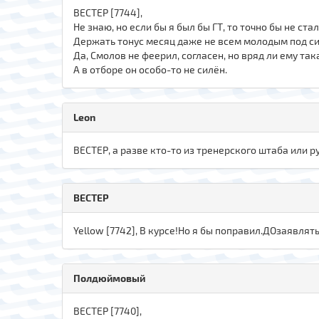
ВЕСТЕР [7744],
Не знаю, но если бы я был бы ГТ, то точно бы не ст
Держать тонус месяц даже не всем молодым под си
Да, Смолов не феерил, согласен, но вряд ли ему так
А в отборе он особо-то не силён.
Leon
ВЕСТЕР, а разве кто-то из тренерского штаба или 
ВЕСТЕР
Yellow [7742], В курсе!Но я бы поправил.ДОзаявля
Полдюймовый
ВЕСТЕР [7740],