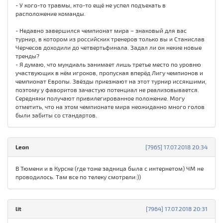
- У кого-то травмы, кто-то ещё не успел подъехать в
расположение команды.
- Недавно завершился чемпионат мира – знаковый для вас
турнир, в котором из российских тренеров только вы и Станислав
Черчесов доходили до четвертьфинала. Задал ли он некие новые
тренды?
- Я думаю, что мундиаль занимает лишь третье место по уровню
участвующих в нём игроков, пропуская вперёд Лигу чемпионов и
чемпионат Европы. Звёзды приезжают на этот турнир иссякшими,
поэтому у фаворитов зачастую потенциал не реализовывается.
Середняки получают привилегированное положение. Могу
отметить, что на этом чемпионате мира неожиданно много голов
были забиты со стандартов.
Leon
[7965] 17.07.2018 20:34
В Тюмени и в Курске (где тоже задница была с интернетом) ЧМ не
проводилось. Там все по телеку смотрели:))
lit
[7964] 17.07.2018 20:31