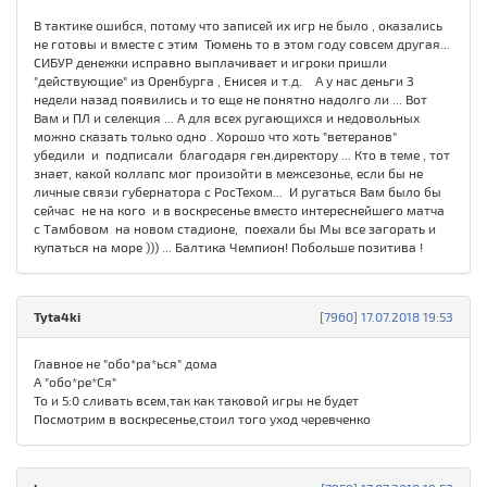
В тактике ошибся, потому что записей их игр не было , оказались
не готовы и вместе с этим Тюмень то в этом году совсем другая...
СИБУР денежки исправно выплачивает и игроки пришли
"действующие" из Оренбурга , Енисея и т.д. А у нас деньги 3
недели назад появились и то еще не понятно надолго ли ... Вот
Вам и ПЛ и селекция ... А для всех ругающихся и недовольных
можно сказать только одно . Хорошо что хоть "ветеранов"
убедили и подписали благодаря ген.директору ... Кто в теме , тот
знает, какой коллапс мог произойти в межсезонье, если бы не
личные связи губернатора с РосТехом... И ругаться Вам было бы
сейчас не на кого и в воскресенье вместо интереснейшего матча
с Тамбовом на новом стадионе, поехали бы Мы все загорать и
купаться на море ))) ... Балтика Чемпион! Побольше позитива !
Tyta4ki
[7960] 17.07.2018 19:53
Главное не "обо*ра*ься" дома
А "обо*ре*Ся"
То и 5:0 сливать всем,так как таковой игры не будет
Посмотрим в воскресенье,стоил того уход черевченко