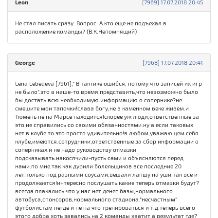
Leon
[7969] 17.07.2018 20:45
Не стал писать сразу. Вопрос: А кто еще не подъехал в
расположение команды? (В.К.Непомнящий)
George
[7968] 17.07.2018 20:41
Lena Lebedeva [7961]," В тактике ошибся, потому что записей их игр
не было".это в наше-то время,представить,что невозможно было
бы достать всю необходимую информацию о сопернике?не
смешите мои тапочки!слава богу,не в каменном веке живём.и
Тюмень не на Марсе находится!скорее уж люди,ответственные за
это,не справились со своими обязанностями.ну а если таковых
нет в клубе,то это просто удивительно!в любом,уважающем себя
клубе,имеются.сотрудники,ответственные за сбор информации о
соперниках.и не надо руководству отмазки
подсказывать.накосячили-пусть сами и объясняются перед
нами.по мне.так как дурили болельщиков все последние 20
лет,только под разными соусами,вешали лапшу на уши,так всё и
продолжается!интересно послушать,какие теперь отмазки будут?
всегда плакались.что у нас нет,денег,базы,нормального
автобуса,спонсоров,нормального стадиона."несчастным"
футболистам негде и не на что тренироваться и т.д.теперь всего
этого добра хоть завались,на 2 команды хватит.а результат где?