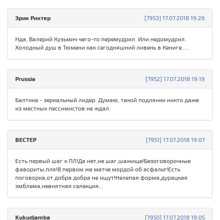
Эрик Рихтер
[7953] 17.07.2018 19:26
Нда, Валерий Кузьмич чего-то перемудрил. Или недомудрил.
Холодный душ в Тюмени как сегодняшний ливень в Кениге.....
Prussia
[7952] 17.07.2018 19:19
Балтика - зеркальный лидер. Думаю, такой подлянки никто даже
из местных пессимистов не ждал.
ВЕСТЕР
[7951] 17.07.2018 19:07
Есть первый шаг к ПЛ!Да нет,не шаг,шажище!Безоговорочные
фавориты,пля!В первом же матче мордой об асфальт!Есть
поговорка,от добра добра не ищут!Нелепая форма,дурацкая
эмблема,невнятная селекция...
Kukudjamba
[7950] 17.07.2018 19:05