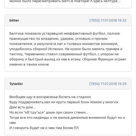
можно было пересматривать матч в повторе! А здесь халтура...
bitter
[7955] 17.07.2018 19:32
Балтика показала устаревший неэффективный футбол, полное
преимущество по владению, ударам, угловым и прочим
показателям, а результата нет и голевых моментов минимум,
уподобились сборной Испании. Не нужно было менять тренера и
тактику, Черевченко ставил современный футбол, с упором на
оборону и быстрый выход из нее в атаку, сборная Франции играет
именно в таком ключе.
Tyta4ki
[7954] 17.07.2018 19:29
Вообщем иду в воскресенье болеть на стадион
Буду поддерживать,как ни крути первый блин комом у многих
Дом есть дом...
Но если "об*сру*ься" дома при своих стенах...
Тогда все эти надежды и не малые денежные внимания будут ни о
чём
И говорить будет не о чем,тем более ПЛ