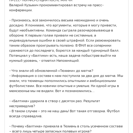
Валерий Кузьмич прокомментировал встречу на пресс-
конференции.
- Признаюсь, всё закончилось весьма неожиданно и очень
досадно. Я понимаю, что аргументы, которые я могу привести,
будут необъективны. Команда сыграла разочаровывающе в
обороне. К первым голам привели не системные, а
индивидуальные ошибки в своей штрафной. Если резюмировать:
таким образом проигрывать полезно. В ФНЛ все соперники
сражаются до последнего, борются за каждый турнирный балл.
Потенциал у «Балтики» есть, наша задача побыстрее выйти на
нужный уровень, - отметил Непомнящий.
- Что знали об обновленной «Тюмени» до матча?
- Информация о составе к нам поступила за два дня до матча. Мы
знали, что тюменцы пополнились опытными и амбициозными
футболистами. Все новички опытные и умелые. Ни одной игры в
межсезонье мы не видели. Вот и познакомились…
- «Балтика» ударила в створ с десяток раз. Результат
несправедлив?
- В таком случае – это не наш день! Вот такая отговорка. Футбол
всегда справедлив.
- Почему «Балтика» приехала в Тюмень в столь усеченном составе
– всего лишь четыре запасных полевых игрока?