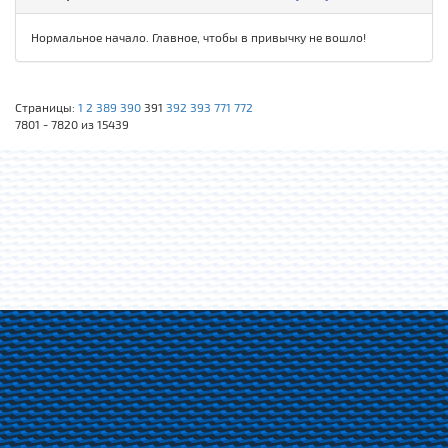
Нормальное начало. Главное, чтобы в привычку не вошло!
Страницы:
1
2
389
390
391
392
393
771
772
7801 - 7820 из 15439