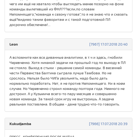
чего им ещё не хватало.чтобы выглядеть менее позорно на фоне
команды.вылетевшей из ФНЛ???если,по словам
Непомнящего,"команда к сезону готова",то я не знаю что и сказать
ещё?видимо таким фаворитам и с такой подготовкой ПЛ
досрочно обеспечена!...
Leon
[7967] 17.07.2018 20:40
А вспомните как все диванные аналитики, в т.ч и здесь, гнобили
Черевченко. Хотя никакой задачи на прошлый год по выходу в ПЛ
не стояло. Выход в стыки - решение самой команды. В весенней
части Первенства Балтика сыграла лучше Тамбова. Но не
срослось. Нельзя было ЧИГа увольнять, надо было дать
нормально поработать. Нет, я не против Непомнящего. Ни в коем
случае. Но Черевченко строил команду полтора года. Немного не
достроил. А у Кузьмича всего-то пару месяцев и совершенно
новая команда. За такой срок игру не выстроишь. А задача
реальная поставлена. В общем - даже трудно что-то говорить.
Kukudjamba
[7966] 17.07.2018 20:39
ПРЕСС- КОНФЕРЕНЦИЯ ПОСЛЕ МАТЧА