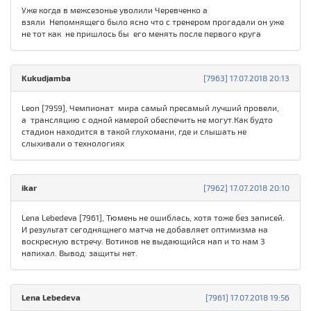
Уже когда в межсезонье уволили Черевченко а
взяли Непомнящего было ясно что с тренером прогадали он уже
не тот как не пришлось бы его менять после первого круга
Kukudjamba
[7963] 17.07.2018 20:13
Leon [7959], Чемпионат мира самый пресамый лучший провели,
а трансляцию с одной камерой обеспечить не могут.Как будто
стадион находится в такой глухомани, где и слышать не
слыхивали о технологиях
ikar
[7962] 17.07.2018 20:10
Lena Lebedeva [7961], Тюмень не ошиблась, хотя тоже без записей.
И результат сегоднящнего матча не добавляет оптимизма на
воскресную встречу. Вотинов не выдающийся нап и то нам 3
напихал. Вывод: защиты нет.
Lena Lebedeva
[7961] 17.07.2018 19:56