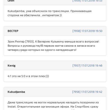
Leon
[7959] 17.07.2018 19:53
Kukudjamba, уже объяснили по трансляции. Принимающая
сторона не обеспечила...интернетом:))
ВЕСТЕР
[7958] 17.07.2018 19:50
Эрик Рихтер [7953], К Валерию Кузьмичу меньше всего вопросов!
Вопросы к руководству!В первом матче сезона в запасе всего
четверо,среди которых ни одного нападающего!
Kenig
[7957] 17.07.2018 19:46
4:1 это не 5:0 и в этом плюс)))
Kukudjamba
[7956] 17.07.2018 19:42
Даже трансляцию не могли нормальную наладить позорники из
Instat. Отвратительная организация эфира. На Спортбокс сразу