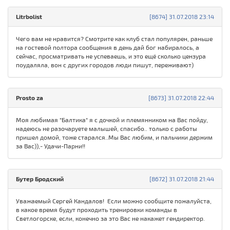
Litrbolist
[8674] 31.07.2018 23:14
Чего вам не нравится? Смотрите как клуб стал популярен, раньше
на гостевой полтора сообщения в день дай бог набиралось, а
сейчас, просматривать не успеваешь, и это ещё сколько цензура
поудаляла, вон с других городов люди пишут, переживают)
Prosto za
[8673] 31.07.2018 22:44
Моя любимая "Балтика" я с дочкой и племянником на Вас пойду,
надеюсь не разочаруете малышей, спасибо.. только с работы
пришел домой, тоже старался..Мы Вас любим, и пальчики держим
за Вас)),- Удачи-Парни!!
Бутер Бродский
[8672] 31.07.2018 21:44
Уважаемый Сергей Кандалов! Если можно сообщите пожалуйста,
в какое время будут проходить тренировки команды в
Светлогорске, если, конечно за это Вас не накажет гендиректор.