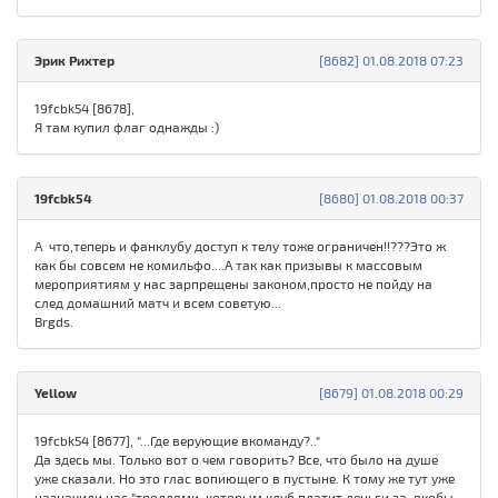
Эрик Рихтер
[8682] 01.08.2018 07:23
19fcbk54 [8678],
Я там купил флаг однажды :)
19fcbk54
[8680] 01.08.2018 00:37
А что,теперь и фанклубу доступ к телу тоже ограничен!!???Это ж
как бы совсем не комильфо....А так как призывы к массовым
мероприятиям у нас зарпрещены законом,просто не пойду на
след домашний матч и всем советую...
Brgds.
Yellow
[8679] 01.08.2018 00:29
19fcbk54 [8677], "...Где верующие вкоманду?.."
Да здесь мы. Только вот о чем говорить? Все, что было на душе
уже сказали. Но это глас вопиющего в пустыне. К тому же тут уже
назначили нас "троллями, которым клуб платит деньги за, якобы,