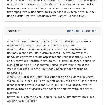
оскорбления тех кто против"... Малоприятна такая ситуация. Не
буду говорить за всех. Только за себя: ситуация в команде
катастрофически не приятная. Но добавлять масла в огонь - это
не для меня. Тут куча желающих есть ходить на баррикады.
19fcbk54
[8678] 01.08.2018 00:23
А на хера нужен этот магазин в Европе?Я,сколько раз мимо не
проходил,ни разу не видел никого,кто там что-то
покупал.Исключение-билеты на матч.А так-никто.Заходил
несколько раз сам .Сидит девица,когда иду что-то смотреть
поближе-с трудом девица отрывает свой зад и ходит,дышит в
спину,будто я в Эрмитаже что-то спи..ть хочу...Интересно,сколько
магнитиков за день продается и сколько стоит аренда этого
уголка?Кажется на леденцах рядом больше зарабатывают
владельцы.
А раньше...Как было четко...Я уже не говорю про магаз на месте
тубза на Донского...На Балтику приходишь-тут тебе в киоске стоят
и предлагают атрибут любой.И цены ниже были и за место не
платили.Кто-то видел что-то подобное в синем стадионе перед
матчем?
Кстати,а нахера его до сих пор по ночам синим светят,кто знает?
Денег лишних много?