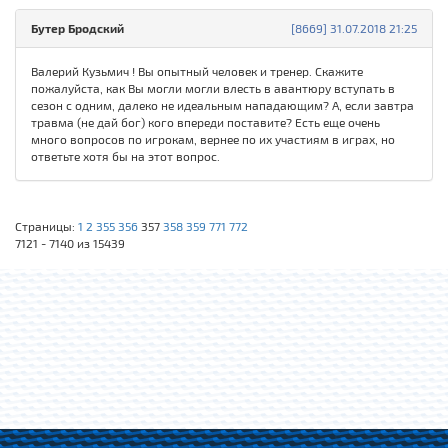
Бутер Бродский
[8669] 31.07.2018 21:25
Валерий Кузьмич ! Вы опытный человек и тренер. Скажите
пожалуйста, как Вы могли могли влесть в авантюру вступать в
сезон с одним, далеко не идеальным нападающим? А, если завтра
травма (не дай бог) кого впереди поставите? Есть еще очень
много вопросов по игрокам, вернее по их участиям в играх, но
ответьте хотя бы на этот вопрос.
Страницы:
1
2
355
356
357
358
359
771
772
7121 - 7140 из 15439