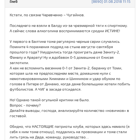
Глеб
[8690] 01.08.2018 11:15
Кстати, по связке Черевченко – Чугайнов.
Последнего не взяли в Балду из-за чрезмерной тяги к спиртному.
А сейчас слова алкоголика воспринимаются сродни ИСТИНЕ!
У первого в Балтике тоже регулярно черные серии случались.
Помните 4 поражения подряд на стыке августа-сентября
прошлого года? Умудрились тогда проиграть даже Зениту-2,
Факелу и Арарату! Ну и,вдобавок 0-5 домашние от Енисея
заглотили.
А как не вспомнить весенние 0-1 от Зенита-2, баранку от Томи,
которая шла на предпоследнем месте, домашние нули с
немотивированными Химками и Шинником и удар обухом по
голове в Питере от Динамо, когда даже болельщики хотели побить
футболистов. А ЧИГ в засаде отсиделся.
Но! Однако такой огульной критики не было.
Вопрос - почему?
Делайте выводы, господа, анализируйте количество «новичков» в
гостевой.
Обидно, что НАСТОЯЩИЕ патриоты клуба, которых здесь немало (я
себя к ним тоже отношу), поддались на провокации и тоже стали
лить грязь на Деда, команду, руководство…