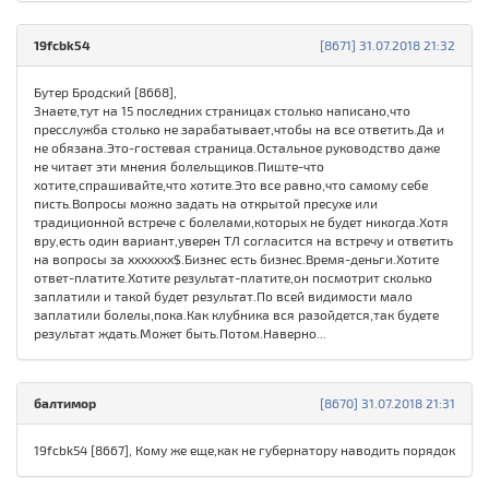
19fcbk54
[8671] 31.07.2018 21:32
Бутер Бродский [8668],
Знаете,тут на 15 последних страницах столько написано,что
пресслужба столько не зарабатывает,чтобы на все ответить.Да и
не обязана.Это-гостевая страница.Остальное руководство даже
не читает эти мнения болельщиков.Пиште-что
хотите,спрашивайте,что хотите.Это все равно,что самому себе
писть.Вопросы можно задать на открытой пресухе или
традиционной встрече с болелами,которых не будет никогда.Хотя
вру,есть один вариант,уверен ТЛ согласится на встречу и ответить
на вопросы за ххххххх$.Бизнес есть бизнес.Время-деньги.Хотите
ответ-платите.Хотите результат-платите,он посмотрит сколько
заплатили и такой будет результат.По всей видимости мало
заплатили болелы,пока.Как клубника вся разойдется,так будете
результат ждать.Может быть.Потом.Наверно...
балтимор
[8670] 31.07.2018 21:31
19fcbk54 [8667], Кому же еще,как не губернатору наводить порядок