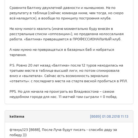
Сравните Балтику двухлетней давности и нынешнюю. Не по
результату в таблице (сейчас команда ниже, чем тогда, но скоро
всё наладится), а вообще по принципу построения клуба.
Не хочу никого хвалить (иначе моментально буду внесён в
расстрельные списки «оппозиции»), но проделана колоссальная
работа. «Балтика» превращается в ПРОФЕССИОНАЛЬНЫЙ клуб.
А нам нужно не превращаться в базарных баб и набраться
терпения.
P.S. Ровно 20 лет назад «Балтика» после 12 туров находилась на
третьем месте в таблице высшей лиги, но потом спикировала
вниз и «вылетела». Сейчас есть возможность зеркально
«ответить»: с последнего места на старте весной пробиться в РПЛ.
PPS. Но для начала не проиграть во Владивостоке – самом
неудобном городе для нас. 11 матчей там сыграли = 0 побед.
keltema
[8689] 01.08.2018 11:13
фтвкуц123 [8688], После Луча будут писать - спасибо деду за
победу.)))