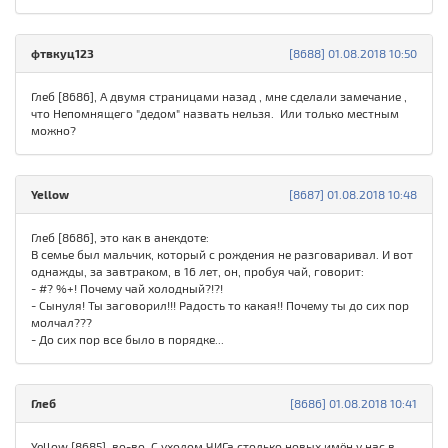
фтвкуц123
[8688] 01.08.2018 10:50
Глеб [8686], А двумя страницами назад , мне сделали замечание ,
что Непомнящего "дедом" назвать нельзя. Или только местным
можно?
Yellow
[8687] 01.08.2018 10:48
Глеб [8686], это как в анекдоте:
В семье был мальчик, который с рождения не разговаривал. И вот
однажды, за завтраком, в 16 лет, он, пробуя чай, говорит:
- #? %+! Почему чай холодный?!?!
- Сынуля! Ты заговорил!!! Радость то какая!! Почему ты до сих пор
молчал???
- До сих пор все было в порядке...
Глеб
[8686] 01.08.2018 10:41
Yellow [8685], во-во. С уходом ЧИГа столько новых имён у нас в