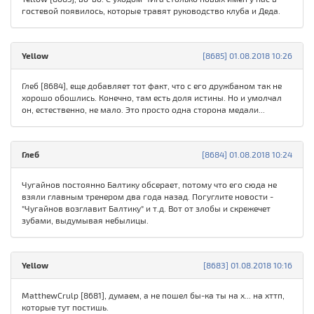
гостевой появилось, которые травят руководство клуба и Деда.
Yellow
[8685] 01.08.2018 10:26
Глеб [8684], еще добавляет тот факт, что с его дружбаном так не
хорошо обошлись. Конечно, там есть доля истины. Но и умолчал
он, естественно, не мало. Это просто одна сторона медали...
Глеб
[8684] 01.08.2018 10:24
Чугайнов постоянно Балтику обсерает, потому что его сюда не
взяли главным тренером два года назад. Погуглите новости -
"Чугайнов возглавит Балтику" и т.д. Вот от злобы и скрежечет
зубами, выдумывая небылицы.
Yellow
[8683] 01.08.2018 10:16
MatthewCrulp [8681], думаем, а не пошел бы-ка ты на х... на хттп,
которые тут постишь.