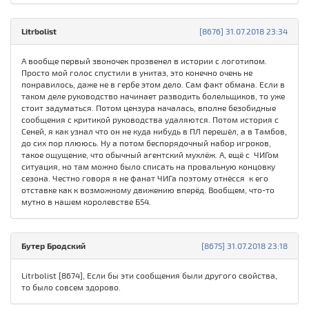
Litrbolist
[8676] 31.07.2018 23:34
А вообще первый звоночек прозвенел в истории с логотипом.
Просто мой голос спустили в унитаз, это конечно очень не
понравилось, даже не в гербе этом дело. Сам факт обмана. Если в
таком деле руководство начинает разводить болельщиков, то уже
стоит задуматься. Потом цензура началась, вполне безобидные
сообщения с критикой руководства удаляются. Потом история с
Сеней, я как узнал что он не куда нибудь в ПЛ перешёл, а в Тамбов,
до сих пор плююсь. Ну а потом беспорядочный набор игроков,
такое ощущение, что обычный агентский мухлёж. А, ещё с ЧИГом
ситуация, но там можно было списать на провальную концовку
сезона. Честно говоря я не фанат ЧИГа поэтому отнёсся к его
отставке как к возможному движению вперёд. Вообщем, что-то
мутно в нашем королевстве Б54.
Бутер Бродский
[8675] 31.07.2018 23:18
Litrbolist [8674], Если бы эти сообщения были другого свойства,
то было совсем здорово.