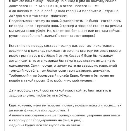
Я вот что вам скажу - почему на выход в рпл на балтику сейчас
дают всего 12...? ни 50, не 150, а всего-навсего 12 ...!!!!
а до начала фнл она вообще шла главным фаворитом... странно
да? для меня так точно...поверьте!
Предпосылок к этому на явный фаворитизм не было - состав весь
не сохранился + пришёл новый тренер и пока всё станет на рельсы
минимум сезон уйдёт. Не, может фонбет знает или кто там сейчас
рулит первой лигой...олимп? ответ на этот вопрос)
Кстати по по поводу состава - если у вас всё так плохо, какого
художника в команду приходят игроки из рпл или которые просто
имеют имя и вес в футболе (тот же Касаев)? Если бы команду
хотели слить, то эта команда бы такого состава не имела - это
однозначно. Сами посудите, зачем идти на заведомо известный
тонущий корабль, тем более, если твоя фамилия, допустим,
Торбинский и ты бронзовый призёр Евро. Лично я бы точно не
пошёл в такой проект. Это моё лично моё мнение...
Да и вообще, такой состав какой имеет сейчас балтика это в
худшем случае, чтобы быть в 5-7-ке...
Ещё, конечно, меня интересует, почему исчезли амкар и тосно... ах
да из-за финасновых трудностей...)
А почему возродилось наше торпедо и сейчас уверенно двигается
в сторону рпл (подчёркиваю не фнл, а рпл)...
Ладно не будем всё это мусолить на ветке...