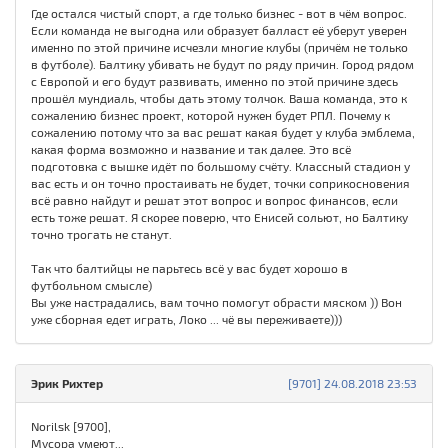
Где остался чистый спорт, а где только бизнес - вот в чём вопрос.
Если команда не выгодна или образует балласт её уберут уверен
именно по этой причине исчезли многие клубы (причём не только
в футболе). Балтику убивать не будут по ряду причин. Город рядом
с Европой и его будут развивать, именно по этой причине здесь
прошёл мундиаль, чтобы дать этому толчок. Ваша команда, это к
сожалению бизнес проект, которой нужен будет РПЛ. Почему к
сожалению потому что за вас решат какая будет у клуба эмблема,
какая форма возможно и название и так далее. Это всё
подготовка с вышке идёт по большому счёту. Классный стадион у
вас есть и он точно простаивать не будет, точки соприкосновения
всё равно найдут и решат этот вопрос и вопрос финансов, если
есть тоже решат. Я скорее поверю, что Енисей сольют, но Балтику
точно трогать не станут.
Так что балтийцы не парьтесь всё у вас будет хорошо в
футбольном смысле)
Вы уже настрадались, вам точно помогут обрасти мяском )) Вон
уже сборная едет играть, Локо ... чё вы переживаете)))
Эрик Рихтер
[9701] 24.08.2018 23:53
Norilsk [9700],
Мусора умеют...