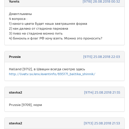
Yurets
[9716] 26.08.2018 00:32
Джентльмены
4 вопроса :
1) какого цвета будет наша завтрашняя форма
2) как далеко от стадиона парковка
3) пиво на стадионе можно пить
4) бинокль и флаг РФ хочу взять. Можно это проносить?
Prussia
[9715] 25.08.2018 22:03
Halland [9712], в Швеции всегда смотрю здесь
http://livetv.sx/enx/eventinfo/695171_baltika_shinnik/
stavka2
[9714] 25.08.2018 21:55
Prussia [9709], норм
stavka2
[9713] 25.08.2018 21:53