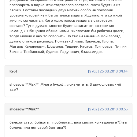
поговорить о вариантах стартового состава. Матч будет не из
лёгких. Составы последних двух матчей особо не показали
уровень который нам бы хотелось видеть. Я думаю, что со мной
многие согласятся. Кого же.хотелось увидеть в стартовом
составе? Тут я думаю, многое будет зависит от настроения
команды. Обещания обещаниями. Выплатили бы ребятам долги,
тогда можно о чем то говорить. Но тем не менее на мой взгляд,
думаю о таком раскладе. Помазан_Плиев, Крючков, Плопа,
Магаль_Калинкович, Шешуков, Тишкин, Касаев,_Григорьев, Пуггин
Замена:Торбинский, Дудиев, Радунович, Дзаламидзе.
Krot
[9703] 25.08.2018 04:14
shossow **Msk** Много букоф... лень читать. В двух словах - чё
там?
shossow **Msk**
[9702] 25.08.2018 00:55
банкротство, бойкоты, проблемы... вам самим не надоело а?)) вы
болелы или нет своей балтики?)