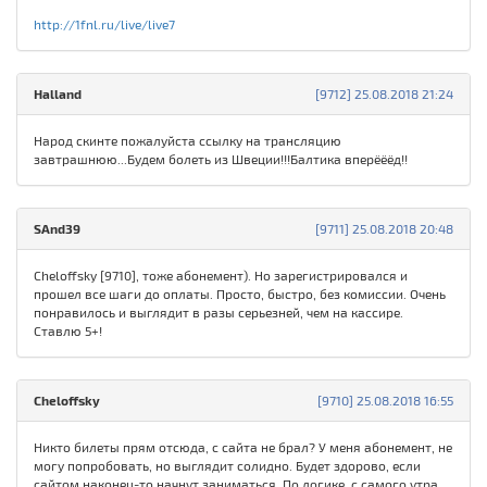
http://1fnl.ru/live/live7
Halland
[9712] 25.08.2018 21:24
Народ скинте пожалуйста ссылку на трансляцию
завтрашнюю...Будем болеть из Швеции!!!Балтика вперёёёд!!
SAnd39
[9711] 25.08.2018 20:48
Cheloffsky [9710], тоже абонемент). Но зарегистрировался и
прошел все шаги до оплаты. Просто, быстро, без комиссии. Очень
понравилось и выглядит в разы серьезней, чем на кассире.
Ставлю 5+!
Cheloffsky
[9710] 25.08.2018 16:55
Никто билеты прям отсюда, с сайта не брал? У меня абонемент, не
могу попробовать, но выглядит солидно. Будет здорово, если
сайтом наконец-то начнут заниматься. По логике, с самого утра