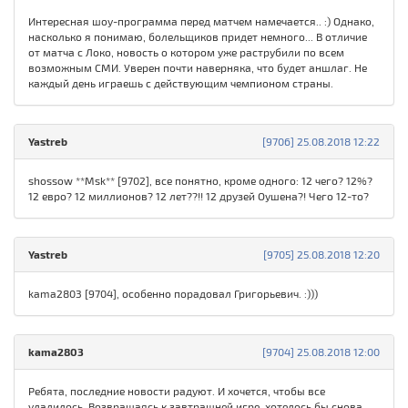
Интересная шоу-программа перед матчем намечается.. :) Однако,
насколько я понимаю, болельщиков придет немного... В отличие
от матча с Локо, новость о котором уже раструбили по всем
возможным СМИ. Уверен почти наверняка, что будет аншлаг. Не
каждый день играешь с действующим чемпионом страны.
Yastreb
[9706] 25.08.2018 12:22
shossow **Msk** [9702], все понятно, кроме одного: 12 чего? 12%?
12 евро? 12 миллионов? 12 лет??!! 12 друзей Оушена?! Чего 12-то?
Yastreb
[9705] 25.08.2018 12:20
kama2803 [9704], особенно порадовал Григорьевич. :)))
kama2803
[9704] 25.08.2018 12:00
Ребята, последние новости радуют. И хочется, чтобы все
уладилось. Возвращаясь к завтрашней игре, хотелось бы снова