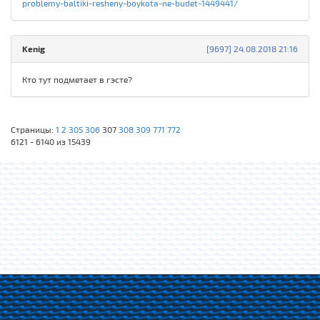
problemy-baltiki-resheny-boykota-ne-budet-1449441/
Kenig
[9697] 24.08.2018 21:16
Кто тут подметает в гэсте?
Страницы:
1
2
305
306
307
308
309
771
772
6121 - 6140 из 15439