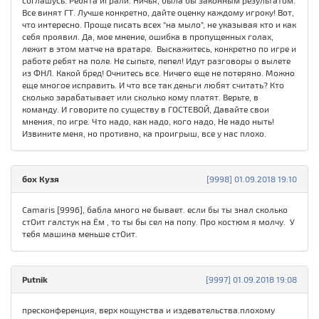
соглашусь. Ребята играли. Ничья, была бы законным результатом.
Все винят ГТ. Лучше конкретно, дайте оценку каждому игроку! Вот,
что интересно. Проще писать всех "на мыло", не указывая кто и как
себя проявил. Да, мое мнение, ошибка в пропущенных голах,
лежит в этом матче на вратаре. Выскажитесь, конкретно по игре и
работе ребят на поле. Не сыпьте, пепел! Идут разговоры о вылете
из ФНЛ. Какой бред! Очнитесь все. Ничего еще не потеряно. Можно
еще многое исправить. И что все так деньги любят считать? Кто
сколько зарабатывает или сколько кому платят. Верьте, в
команду. И говорите по существу в ГОСТЕВОЙ, Давайте свои
мнения, по игре. Что надо, как надо, кого надо, Не надо ныть!
Извините меня, но противно, ка проигрыш, все у нас плохо.
бох Кузя
[9998] 01.09.2018 19:10
Camaris [9996], бабла много не бывает. если бы ты знал сколько
стОит галстук на Ём , то ты бы сел на попу. Про костюм я молчу. У
тебя машина меньше стОит.
Putnik
[9997] 01.09.2018 19:08
пресконференция, верх кощунства и издевательства.плохому