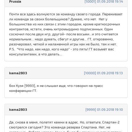
Prussia
[10001] 01.09.2018 19:14
Почти все здесь волнуются за команду своего города. Переживает
ли команда за своих болельщиков? Думаю, что нет. Нет у
большинства из них связи с этим городом, кроме краткосрочных
контрактов, кстати, очень хитромырдино подписанных. Один
соскочил после двух игр, другой- после восьми...и это считается
нормальным... надо думать, сбегут и другие... ГТ, откровенно,
разочаровал, четкой и налаженной игры как не было, так и нет.
Р.S. "Что надо, как надо, кого надо" - это пять! ГТ возьмёт вас
консультантами, а что делать...
kama2803
[10000] 01.09.2018 19:13
бох Кузя [9993], я не слышал еще, что говорил на пресс
конференции ГТ.
kama2803
[9999] 01.09.2018 19:10
Да, снова в меня, полетят камни в адрес. Но, ответьте, Спартак-2
смотрелся сегодня? Это команда резерва Спартака. Нет, не