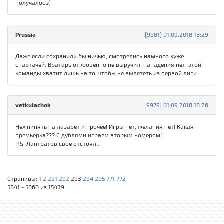
получалось(
Prussia
[9981] 01.09.2018 18:29
Даже если сохранили бы ничью, смотрелись намного хуже
спартачей. Вратарь откровенно не выручил, нападения нет, этой
команды хватит лишь на то, чтобы не вылететь из первой лиги.
vetkulachok
[9979] 01.09.2018 18:26
Нех пинять на лазарет и прочее! Игры нет, желания нет! Какая
премьерка??? С дублями играем вторым номером!
P.S. Лантратов свое отстоял...
Страницы:
1
2
291
292
293
294
295
771
772
5841 - 5860 из 15439