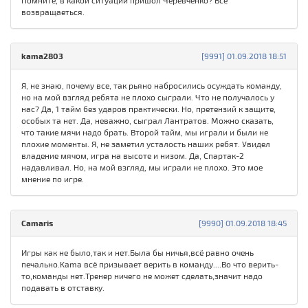
Помните, в какой ситуации пришол Черевченко? Все
возвращаеться.
kama2803
[9991] 01.09.2018 18:51
Я, не знаю, почему все, так рьяно набросились осуждать команду,
но на мой взгляд ребята не плохо сыграли. Что не получалось у
нас? Да, 1 тайм без ударов практически. Но, претензий к защите,
особых та нет. Да, неважно, сыграл Лантратов. Можно сказать,
что такие мячи надо брать. Второй тайм, мы играли и были не
плохие моменты. Я, не заметил усталость наших ребят. Увидел
владение мячом, игра на высоте и низом. Да, Спартак-2
надавливал. Но, на мой взгляд, мы играли не плохо. Это мое
мнение по игре.
Camaris
[9990] 01.09.2018 18:45
Игры как не было,так и нет.Была бы ничья,всё равно очень
печально.Kama всё призывает верить в команду....Во что верить-
то,команды нет.Тренер ничего не может сделать,значит надо
подавать в отставку.