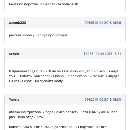
Бейте по воротам, а не катайте поперек!!!
zamok222
[9986] 01.09.2018 18:36
распил бабла у нас тут происходит.
sergio
[9983] 01.09.2018 18:31
В прошдол годе 6-0 и 2-0 на выеззе, а сейчас , то ли лыжи не едут,
то я.... Рябяты, как говорит Кама, на вас скоро никто хить небудеб.
Не хотие срать, не мучайте жопу
Yurets
[9982] 01.09.2018 18:30
Жалко Лантратова. 2 года на его совести. Хотя и выручай много
раз. Надо отдохнуть.
Какого йуха мы не бьем из далека? Вон у Спартака как все