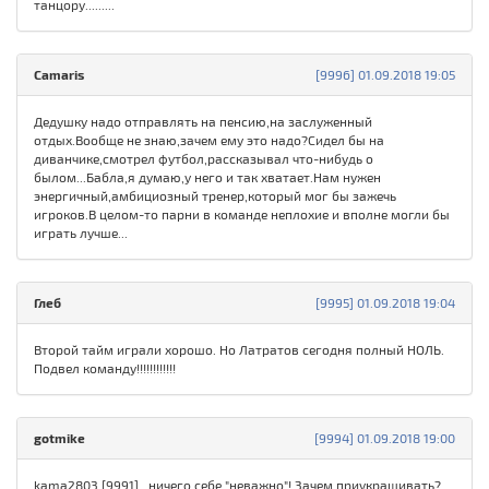
танцору.........
Camaris
[9996] 01.09.2018 19:05
Дедушку надо отправлять на пенсию,на заслуженный
отдых.Вообще не знаю,зачем ему это надо?Сидел бы на
диванчике,смотрел футбол,рассказывал что-нибудь о
былом...Бабла,я думаю,у него и так хватает.Нам нужен
энергичный,амбициозный тренер,который мог бы зажечь
игроков.В целом-то парни в команде неплохие и вполне могли бы
играть лучше...
Глеб
[9995] 01.09.2018 19:04
Второй тайм играли хорошо. Но Латратов сегодня полный НОЛЬ.
Подвел команду!!!!!!!!!!!!
gotmike
[9994] 01.09.2018 19:00
kama2803 [9991], ничего себе "неважно"! Зачем приукрашивать?