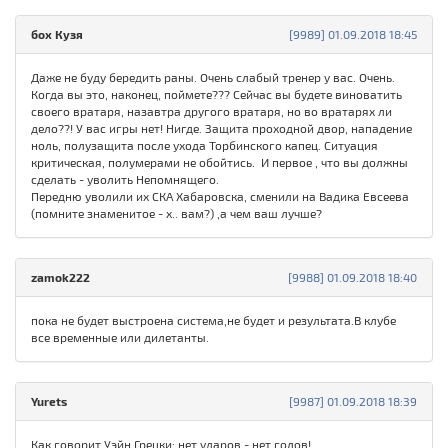
бох Кузя
[9989] 01.09.2018 18:45
Даже не буду бередить раны. Очень слабый тренер у вас. Очень.
Когда вы это, наконец, поймете??? Сейчас вы будете виноватить
своего вратаря, назавтра другого вратаря, но во вратарях ли
дело??! У вас игры нет! Нигде. Защита проходной двор, нападение
ноль, полузащита после ухода Торбинского капец. Ситуация
критическая, полумерами не обойтись. И первое , что вы должны
сделать - уволить Непомнящего.
Передню уволили их СКА Хабаровска, сменили на Вадика Евсеева
(помните знаменитое - х.. вам?) ,а чем ваш лучше?
zamok222
[9988] 01.09.2018 18:40
пока не будет выстроена система,не будет и результата.В клубе
все временные или дилетанты.
Yurets
[9987] 01.09.2018 18:39
Как говорит Уэйн Грецки: нет ударов - нет голов!