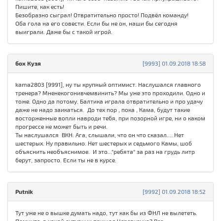
Пишите, как есть!
Безобразно сыграл! Отвратительно просто! Подвёл команду!
Оба гола на его совести. Если бы не он, наши бы сегодня
выиграли. Даже бы с такой игрой.
бох Кузя
[9993] 01.09.2018 18:58
kama2803 [9991], ну ты крупный оптимист. Наслушался главного
тренера? Мненекогонивчемвинить? Мы уже это проходили. Одно и
тоже. Одно да потому. Балтика играла отвратительно и про удачу
даже не надо заикаться. До тех пор , пока , Кама, будут такие
восторженные вопли навроди тебя, при позорной игре, ни о каком
прогрессе не может быть и речи.
Ты наслушался ВКН. Ага, слышали, что он что сказал.... Нет
шестерых. Ну правильно. Нет шестерых и седьмого Камы, шоб
объяснить необъяснимое. И это..."ребята" за раз на грудь литр
берут, запросто. Если ты не в курсе.
Putnik
[9992] 01.09.2018 18:52
Тут уже не о вышке думать надо, тут как бы из ФНЛ не вылететь.