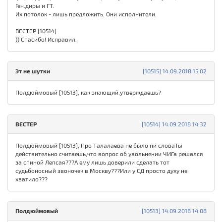
Ген.диры и ГТ.
Их потолок - лишь предложить. Они исполнители.
ВЕСТЕР [10514]
)) Спасибо! Исправил.
Эт не шутки
[10515] 14.09.2018 15:02
Полдюймовый [10513], как знающий,утверждаешь?
ВЕСТЕР
[10514] 14.09.2018 14:32
Полдюймовый [10513], Про Талалаева не было ни словаТы
действительно считаешь,что вопрос об увольнении ЧИГа решался
за спиной Лепсая???А ему лишь доверили сделать тот
судьбоносный звоночек в Москву???Или у СД просто духу не
хватило???
Полдюймовый
[10513] 14.09.2018 14:08