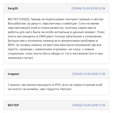
Serg39
[10504] 14.09.2018 12:04
ВЕСТЕР [10502], Тренер не подписывает контракт кровью и честью.
Все работаю за деньги, перспективы и амбиции. Сочи не менее
перспективный клуб в плане развития, поэтому смена места
работы для него была не особо актуальна в данный момент. Плюс
опять же скандалы в СМИ дают плохую репутацию к сожалению.
Больше чем у половины команд есть финансовые проблемы в
ФНЛ, но почему именно на Балтике заострили внимание? Да все
просто, команда с именитыми игроками, на слуху, с новым
стадионом, плюс могли быть обиды от того же Селюка (это я про
заказные статьи).
trogwar
[10503] 14.09.2018 11:59
Странно, как можно выходить в РПЛ, если за новых игроков клуб
не платит не копейки, чем гордится Лепсая)
ВЕСТЕР
[10502] 14.09.2018 11:59