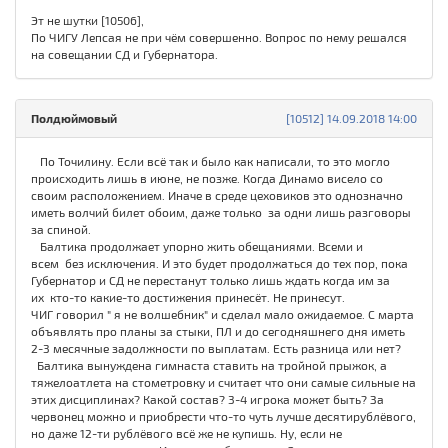
Эт не шутки [10506],
По ЧИГУ Лепсая не при чём совершенно. Вопрос по нему решался
на совещании СД и Губернатора.
Полдюймовый
[10512] 14.09.2018 14:00
По Точилину. Если всё так и было как написали, то это могло
происходить лишь в июне, не позже. Когда Динамо висело со
своим расположением. Иначе в среде цеховиков это однозначно
иметь волчий билет обоим, даже только за одни лишь разговоры
за спиной.
Балтика продолжает упорно жить обещаниями. Всеми и
всем без исключения. И это будет продолжаться до тех пор, пока
Губернатор и СД не перестанут только лишь ждать когда им за
их кто-то какие-то достижения принесёт. Не принесут.
ЧИГ говорил " я не волшебник" и сделал мало ожидаемое. С марта
объявлять про планы за стыки, ПЛ и до сегодняшнего дня иметь
2-3 месячные задолжности по выплатам. Есть разница или нет?
Балтика вынуждена гимнаста ставить на тройной прыжок, а
тяжелоатлета на стометровку и считает что они самые сильные на
этих дисциплинах? Какой состав? 3-4 игрока может быть? За
червонец можно и приобрести что-то чуть лучше десятирублёвого,
но даже 12-ти рублёвого всё же не купишь. Ну, если не