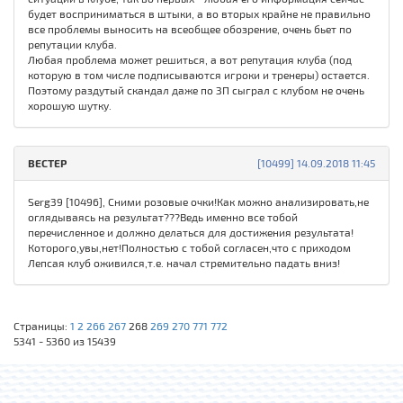
будет восприниматься в штыки, а во вторых крайне не правильно
все проблемы выносить на всеобщее обозрение, очень бьет по
репутации клуба.
Любая проблема может решиться, а вот репутация клуба (под
которую в том числе подписываются игроки и тренеры) остается.
Поэтому раздутый скандал даже по ЗП сыграл с клубом не очень
хорошую шутку.
ВЕСТЕР
[10499] 14.09.2018 11:45
Serg39 [10496], Сними розовые очки!Как можно анализировать,не
оглядываясь на результат???Ведь именно все тобой
перечисленное и должно делаться для достижения результата!
Которого,увы,нет!Полностью с тобой согласен,что с приходом
Лепсая клуб оживился,т.е. начал стремительно падать вниз!
Страницы:
1
2
266
267
268
269
270
771
772
5341 - 5360 из 15439