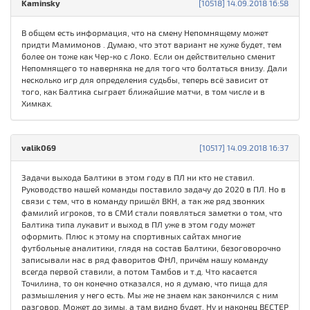
Kaminsky
[10518] 14.09.2018 16:58
В общем есть информация, что на смену Непомнящему может
придти Мамимонов . Думаю, что этот вариант не хуже будет, тем
более он тоже как Чер-ко с Локо. Если он действительно сменит
Непомнящего то наверняка не для того что болтаться внизу. Дали
несколько игр для определения судьбы, теперь всё зависит от
того, как Балтика сыграет ближайшие матчи, в том числе и в
Химках.
valik069
[10517] 14.09.2018 16:37
Задачи выхода Балтики в этом году в ПЛ ни кто не ставил.
Руководство нашей команды поставило задачу до 2020 в ПЛ. Но в
связи с тем, что в команду пришёл ВКН, а так же ряд звонких
фамилий игроков, то в СМИ стали появляться заметки о том, что
Балтика типа лукавит и выход в ПЛ уже в этом году может
оформить. Плюс к этому на спортивных сайтах многие
футбольные аналитики, глядя на состав Балтики, безоговорочно
записывали нас в ряд фаворитов ФНЛ, причём нашу команду
всегда первой ставили, а потом Тамбов и т.д. Что касается
Точилина, то он конечно отказался, но я думаю, что пища для
размышления у него есть. Мы же не знаем как закончился с ним
разговор. Может до зимы, а там видно будет. Ну и наконец ВЕСТЕР