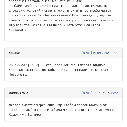
просроченное только. Или может быть иначе?
Себайи Тамбову тоже бесплатно достался (если не считать
улучшения условий и оплаты услуг агента) и греть себе уши от
слова "бесплатно" - себя обманывать. Почти каждая девчушка
мечтает выйти за богатого, а богатому-то нищебродка нужна?
))Ну если только спецом её не обнищать, чтобы дешевле
досталась.
Yellow
[10511] 14.09.2018 14:00
0894077512 [10510], ничего не забыли. А г-н Лепсая, видимо
действительно об этом забыл, решив не продлевать контракт с
Черевченко.
0894077512
[10510] 14.09.2018 13:55
Лепсая вместе с Черевченко и тр.штабом спасли Балтику от
вылета и как быстро все забыли.Неприятно все это читать.Удачи
Кузьмичу и Балтике!