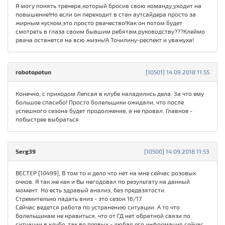
Я могу понять тренера,который бросив свою команду,уходит на
повышение!Но если он переходит в стан аутсайдера просто за
жирным куском,это просто рвачество!Как он потом будет
смотреть в глаза своим бывшим ребятам,руководству???Клеймо
рвача останется на всю жизнь!А Точилину-респект и уважуха!
robotopotun
[10501] 14.09.2018 11:55
Конечно, с приходом Лепсая в клубе наладились дела. За что ему
большое спасибо! Просто болельщики ожидали, что после
успешного сезона будет продолжение, а не провал. Главное -
побыстрее выбраться
Serg39
[10500] 14.09.2018 11:53
ВЕСТЕР [10499], В том то и дело что нет на мне сейчас розовых
очков. Я так же как и Вы негодовал по результату на данный
момент. Но есть здравый анализ, без предвзятости.
Стремительно падать вниз - это сезон 16/17.
Сейчас ведется работа по устранению ситуации. А то что
болельщикам не нравиться, что от ГД нет обратной связи по
ситуации в клубе, так во первых - любая его информация сейчас