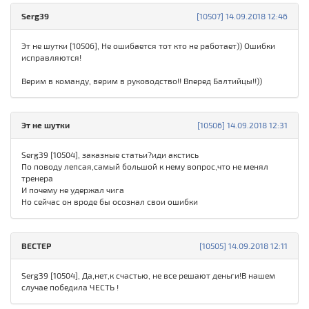
Serg39
[10507] 14.09.2018 12:46
Эт не шутки [10506], Не ошибается тот кто не работает)) Ошибки
исправляются!
Верим в команду, верим в руководство!! Вперед Балтийцы!!))
Эт не шутки
[10506] 14.09.2018 12:31
Serg39 [10504], заказные статьи?иди акстись
По поводу лепсая,самый большой к нему вопрос,что не менял
тренера
И почему не удержал чига
Но сейчас он вроде бы осознал свои ошибки
ВЕСТЕР
[10505] 14.09.2018 12:11
Serg39 [10504], Да,нет,к счастью, не все решают деньги!В нашем
случае победила ЧЕСТЬ !