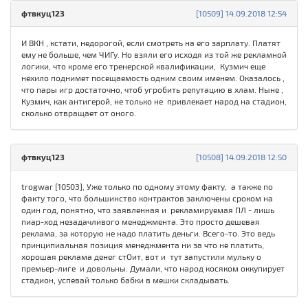
фтвкуц123
[10509] 14.09.2018 12:54
И ВКН , кстати, недорогой, если смотреть на его зарплату. Платят
ему не больше, чем ЧИГу. Но взяли его исходя из той же рекламной
логики, что кроме его тренерской квалификации, Кузмич еще
нехило поднимет посещаемость одним своим именем. Оказалось ,
что пары игр достаточно, чтоб угробить репутацию в хлам. Ныне ,
Кузмич, как антигерой, не только не привлекает народ на стадион,
сколько отвращает от оного.
фтвкуц123
[10508] 14.09.2018 12:50
trogwar [10503], Уже только по одному этому факту, а также по
факту того, что большинство контрактов заключены сроком на
один год, понятно, что заявленная и рекламируемая ПЛ - лишь
пиар-ход незадачливого менеджмента. Это просто дешевая
реклама, за которую не надо платить деньги. Всего-то. Это ведь
принципиальная позиция менеджмента ни за что не платить,
хорошая реклама денег стОит, вот и тут запустили мульку о
премьер-лиге и довольны. Думали, что народ косяком оккупирует
стадион, успевай только бабки в мешки складывать.