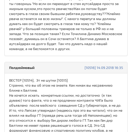
ты говоришь "Но если он переходит в стан аутсайдера просто за
жирным куском,это просто рвачество!Как он потом будет
смотреть в глаза своим бывшим ребятам,руководству???Клеймо
рвача останется на всю жизнь!". С какого перепуга мы должны
думать как он будет смотреть в глаза там кому то? "Клеймы
рвачей" у большей половины тренеров не только в РФ но и на
западе. Что за позиция такая? Если Точилина Динамо Московское
позовёт, думаешь он в Сочи останется? А Балтика думаю в
аутсайдерах не долго будет. Так что думать надо о нашей
команде, а не беспокоятся о других.
Полдюймовый
[10516] 14.09.2018 16:35
ВЕСТЕР [10514], Эт не шутки [10515]
Странно, что вы об этом не знаете. Как никак вы несравнимо
ближе к Балтике.
Не хочется искать конкретные ссылки, но достаточно (я так
думаю) того факта, что о не продлении контракта ЧИГа было
объявлено после майского совещания СД у Губернатора, а не до.
И то, что Лепсая утверждал (надеюсь про это вы читали), что он не
влиял на выбор ГТ (правда речь шла тогда об Непомнящем), но
это относится к выбору Ген.диром любого ГТ.Так как Ген.дир
Балтики не имеет права решающего голоса в СД. Это СД
формирует финансовую и спортивную политику клубов, а не