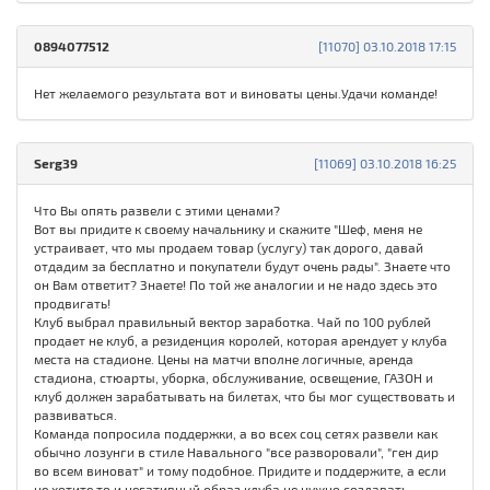
0894077512
[11070] 03.10.2018 17:15
Нет желаемого результата вот и виноваты цены.Удачи команде!
Serg39
[11069] 03.10.2018 16:25
Что Вы опять развели с этими ценами?
Вот вы придите к своему начальнику и скажите "Шеф, меня не
устраивает, что мы продаем товар (услугу) так дорого, давай
отдадим за бесплатно и покупатели будут очень рады". Знаете что
он Вам ответит? Знаете! По той же аналогии и не надо здесь это
продвигать!
Клуб выбрал правильный вектор заработка. Чай по 100 рублей
продает не клуб, а резиденция королей, которая арендует у клуба
места на стадионе. Цены на матчи вполне логичные, аренда
стадиона, стюарты, уборка, обслуживание, освещение, ГАЗОН и
клуб должен зарабатывать на билетах, что бы мог существовать и
развиваться.
Команда попросила поддержки, а во всех соц сетях развели как
обычно лозунги в стиле Навального "все разворовали", "ген дир
во всем виноват" и тому подобное. Придите и поддержите, а если
не хотите то и негативный образ клуба не нужно создавать.