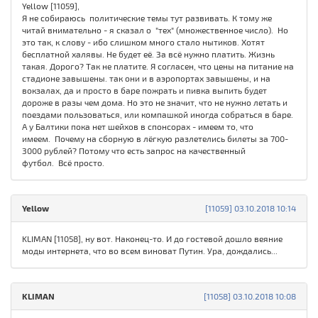
Yellow [11059],
Я не собираюсь политические темы тут развивать. К тому же
читай внимательно - я сказал о "тех" (множественное число). Но
это так, к слову - ибо слишком много стало нытиков. Хотят
бесплатной халявы. Не будет её. За всё нужно платить. Жизнь
такая. Дорого? Так не платите. Я согласен, что цены на питание на
стадионе завышены. так они и в аэропортах завышены, и на
вокзалах, да и просто в баре пожрать и пивка выпить будет
дороже в разы чем дома. Но это не значит, что не нужно летать и
поездами пользоваться, или компашкой иногда собраться в баре.
А у Балтики пока нет шейхов в спонсорах - имеем то, что
имеем. Почему на сборную в лёгкую разлетелись билеты за 700-
3000 рублей? Потому что есть запрос на качественный
футбол. Всё просто.
Yellow
[11059] 03.10.2018 10:14
KLIMAN [11058], ну вот. Наконец-то. И до гостевой дошло веяние
моды интернета, что во всем виноват Путин. Ура, дождались...
KLIMAN
[11058] 03.10.2018 10:08