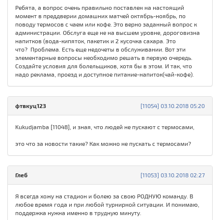
Ребята, а вопрос очень правильно поставлен на настоящий
момент в преддверии домашних матчей октябрь-ноябрь, по
поводу термосов с чаем или кофе. Это верно заданный вопрос к
администрации. Обслуга еще не на высшем уровне, дороговизна
напитков (вода-кипяток, пакетик и 2 кусочка сахара. Это
что? Проблема. Есть еще недочеты в обслуживании. Вот эти
элементарные вопросы необходимо решать в первую очередь.
Создайте условия для болельщиков, хотя бы в этом. И так, что
надо реклама, проезд и доступное питание-напиток(чай-кофе).
фтвкуц123
[11054] 03.10.2018 05:20
Kukudjamba [11048], и зная, что людей не пускают с термосами,
это что за новости такие? Как можно не пускать с термосами?
Глеб
[11053] 03.10.2018 02:27
Я всегда хожу на стадион и болею за свою РОДНУЮ команду. В
любое время года и при любой турнирной ситуации. И понимаю,
поддержка нужна именно в трудную минуту.