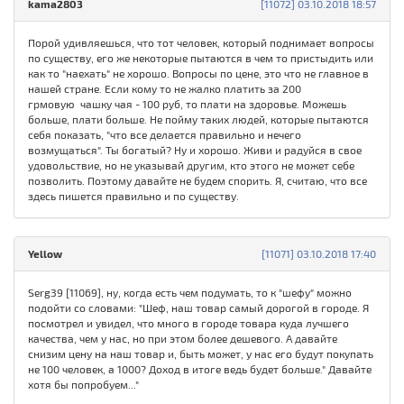
kama2803
[11072] 03.10.2018 18:57
Порой удивляешься, что тот человек, который поднимает вопросы
по существу, его же некоторые пытаются в чем то пристыдить или
как то "наехать" не хорошо. Вопросы по цене, это что не главное в
нашей стране. Если кому то не жалко платить за 200
грмовую чашку чая - 100 руб, то плати на здоровье. Можешь
больше, плати больше. Не пойму таких людей, которые пытаются
себя показать, "что все делается правильно и нечего
возмущаться". Ты богатый? Ну и хорошо. Живи и радуйся в свое
удовольствие, но не указывай другим, кто этого не может себе
позволить. Поэтому давайте не будем спорить. Я, считаю, что все
здесь пишется правильно и по существу.
Yellow
[11071] 03.10.2018 17:40
Serg39 [11069], ну, когда есть чем подумать, то к "шефу" можно
подойти со словами: "Шеф, наш товар самый дорогой в городе. Я
посмотрел и увидел, что много в городе товара куда лучшего
качества, чем у нас, но при этом более дешевого. А давайте
снизим цену на наш товар и, быть может, у нас его будут покупать
не 100 человек, а 1000? Доход в итоге ведь будет больше." Давайте
хотя бы попробуем..."