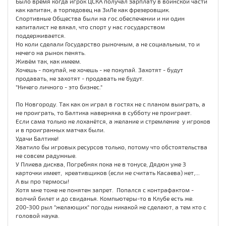
Было время когда игрок ЦСКА получал зарплату в воинской части
как капитан, а торпедовец на ЗиЛе как фрезеровщик.
Спортивные Общества были на гос.обеспечении и ни один
капиталист не вякал, что спорт у нас государством
поддерживается.
Но коли сделали Государство рыночным, а не социальным, то и
нечего на рынок пенять.
Живём так, как имеем.
Хочешь - покупай, не хочешь - не покупай. Захотят - будут
продавать, не захотят - продавать не будут.
"Ничего личного - это бизнес."
По Новгороду. Так как он играл в гостях не с планом выиграть, а
не проиграть, то Балтика наверняка в субботу не проиграет.
Если сама только не лоханётся, а желание и стремление у игроков
и в проигранных матчах были.
Удачи Балтике!
Хватило бы игровых ресурсов только, потому что обстоятельства
не совсем радужные.
У Плиева дисква, Погребняк пока не в тонусе, Дядюн уже 3
карточки имеет, креативщиков (если не считать Касаева) нет,...
А вы про термосы!
Хотя мне тоже не понятен запрет. Попался с контрафактом -
волчий билет и до свиданья. Компьютеры-то в Клубе есть же.
200-300 рыл "желающих" погоды никакой не сделают, а тем кто с
головой наука.