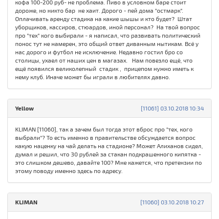
кофа 100-200 руб- не проблема. Пиво в условном баре стоит
дороже, но никто бар не хаит. Дорого - пей дома "остмарк".
Оплачивать аренду стадика на какие шышы и кто будет? Штат
уборщиков, кассиров, стюардов, иной персонал? На твой вопрос
про "тех" кого выбирали - я написал, что развивать политический
понос тут не намерен, это общий ответ диванным нытикам. Всё у
нас дорого и футбол не исключение. Недавно гостил бро со
столицы, ухаел от наших цен в магазах. Нам повезло ещё, что
ещё появился великолепный стадик , прицепом нужно иметь к
нему клуб. Иначе может бы играли в любителях давно.
Yellow
[11061] 03.10.2018 10:34
KLIMAN [11060], так а зачем был тогда этот вброс про "тех, кого
выбрали"? То есть именно в правительстве обсуждается вопрос
какую наценку на чай делать на стадионе? Может Алиханов сидел,
думал и решил, что 30 рублей за стакан подкрашенного кипятка -
это слишком дешево, давайте 100? Мне кажется, что претензии по
этому поводу именно здесь по адресу.
KLIMAN
[11060] 03.10.2018 10:27