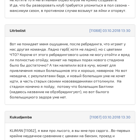
И да, что бы разворовать клуб требуется уложиться в пол сезона -
максимум сезон, в противном случае возьмут за яйки и оторвут.
Litrbolist
[11068] 03.10.2018 13:30
Вот не покидает меня ощущение, после ребрединга, что играет у
нас другая команда. Ладно герб( хотя не ладно), но с цветами
ЧТО? Короче от этого ребредингового шока не могу отойти и вряд
ли полностью отойду, может на первых порах нового стадиона
было бы достаточно? А так налепили всё в кучу, может для
привлечения новых болельщиков это и хорошо, наверное. Но вот
незадача, с результатами беда, и новый болельщик уже не хочет
идти, а часть старых своими нововведениями оттолкнули. На
стадион конечно я пойду, потому что болельщик Балтики
(надеюсь название не обрэбредингуют), но вот былого
болельщицкого задора уже нет.
Kukudjamba
[11067] 03.10.2018 13:30
KLIMAN [11062], я вам про лысого, а вы мне про седого...Во-первых
крайне неудачное сравнение с ценами на бензин, проезд и