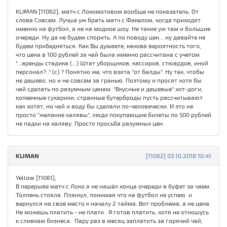
KLIMAN [11062], матч с Локомотивом вообще не показатель. От
слова Совсем. Лучше уж брать матч с Факелом, когда приходят
именно на футбол, а не на модное шоу. Не такие уж там и большие
очереди. Ну да не будем спорить. А по поводу цен... ну давайте не
будем прибедняться. Как Вы думаете, какова вероятность того,
что цена в 100 рублей за чай была именно рассчитана с учетом
"...аренды стадика (...) Штат уборщиков, кассиров, стюардов, иной
персонал?.." (с) ? Понятно же, что взята "от балды". Ну так, чтобы
не дешево, но и не совсем за гранью. Поэтому и просят хотя бы
чай сделать по разумным ценам. "Вкусные и дешевые" хот-доги,
копеечные сухарики, странные бутерброды пусть рассчитывают
как хотят, но чай и воду бы сделали по-человечески. И это не
просто "желание халявы", люди покупающие билеты по 500 рублей
не падки на халяву. Просто просьба разумных цен.
KLIMAN
[11062] 03.10.2018 10:41
Yellow [11061],
В перерыве матч с Локо я не нашёл конца очереди в буфет за чаем.
Толпень стояла. Плюнул, понимая что на футбол не успею и
вернулся на своё место к началу 2 тайма. Вот проблема, а не цена.
Не можешь платить - не плати. Я готов платить, хотя не отношусь
к сливкам бизнеса. Пару раз в месяц заплатить за горячий чай,