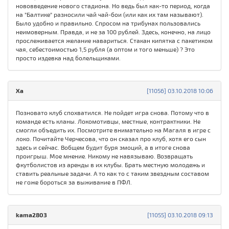
нововведение нового стадиона. Но ведь был как-то период, когда
на "Балтике" разносили чай чай-бои (или как их там называют).
Было удобно и правильно. Спросом на трибунах пользовались
неимоверным. Правда, и не за 100 рублей. Здесь, конечно, на лицо
прослеживается желание навариться. Стакан кипятка с пакетиком
чая, себестоимостью 1,5 рубля (а оптом и того меньше) ? Это
просто издевка над болельщиками.
Xa
[11056] 03.10.2018 10:06
Позновато клуб спохватился. Не пойдет игра снова. Потому что в
команде есть кланы. Локомотивцы, местные, контрактники. Не
смогли объедить их. Посмотрите внимательно на Магаля в игре с
локо. Почитайте Черчесова, что он сказал про клуб, хотя его сын
здесь и сейчас. Вобщем будит буря эмоций, а в итоге снова
проигрыш. Мое мнение. Никому не навязываю. Возвращать
фкутболистов из аренды в их клубы. Брать местную молодежь и
ставить реальные задачи. А то как то с таким звездным составом
не гоже бороться за выживание в ПФЛ.
kama2803
[11055] 03.10.2018 09:13