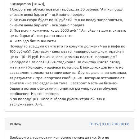
Kukudjamba [11048],
1.Скоро в автобусах повысят проезд за 30 рублей. "А я не поеду ,
снизьте цены барыги" - всё равно поедете
2. Бензин скоро будет по 50 рублей "А я не поеду заправляться,
снизьте цены барыги" - всё равно поедете
3. Повысили коммуналку до 5000 руб " " А я уйду из дома, снизьте
цены барыги".- все равно оплатите
4.. и так до бесконечности
Почему то все думают что кто то кому-то должен? Чай и кофа по
100 рублей?. Согласен - многовато, наверное слишком, красная
цена - 10 -15 руб. Но из какого кармана платить продавцам?
Стюардам? За освещение стадиона? За очистку кресел перед
матчами? Холодно - оденься потеплее. В конце концов никто не
заставляет силком на стадик ходить. Другое дело игра команды,
её результаты, транспортное сообщение - которые отталкивают
зрителя - но это отдельная тема. Застроят местные бизнес-
барыги остров офисами и появится регулярное автобусное
сообщение. Но это не скоро.
А по поводу цен - кого выбрали рулить страной, тех и
заслуживаем. А чё.
Yellow
[11057] 03.10.2018 10:06
Вообще-то с термосами не пускают очень давно. Это не