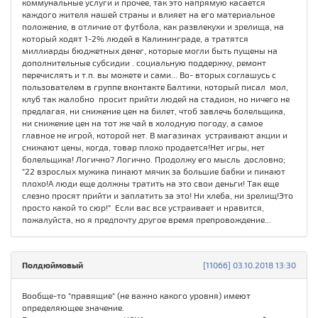
коммунальные услуги и прочее, так это напрямую касается
каждого жителя нашей страны и влияет на его материальное
положение, в отличие от футбола, как развлекухи и зрелища, на
который ходят 1-2% людей в Калининграде, а тратятся
миллиарды бюджетных денег, которые могли быть пущены на
дополнительные субсидии . социальную поддержку, ремонт
перечислять и т.п. вы можете и сами... Во- вторых соглашусь с
пользователем в группе вконтакте Балтики, который писал мол,
клуб так жалобно просит прийти людей на стадион, но ничего не
предлагая, ни снижение цен на билет, чтоб завлечь болельщика,
ни снижение цен на тот же чай в холодную погоду, а самое
главное не игрой, которой нет. В магазинах устраивают акции и
снижают цены, когда, товар плохо продается!Нет игры, нет
болельщика! Логично? Логично. Продолжу его мысль дословно;
"22 взрослых мужика пинают мячик за большие бабки и пинают
плохо!А люди еще должны тратить на это свои деньги! Так еще
слезно просят прийти и заплатить за это! Ни хлеба, ни зрелищ!Это
просто какой то сюр!" Если вас все устраивает и нравится,
пожалуйста, но я предпочту другое время препровождение...
Полдюймовый
[11066] 03.10.2018 13:30
Вообще-то "правящие" (не важно какого уровня) имеют
определяющее значение.