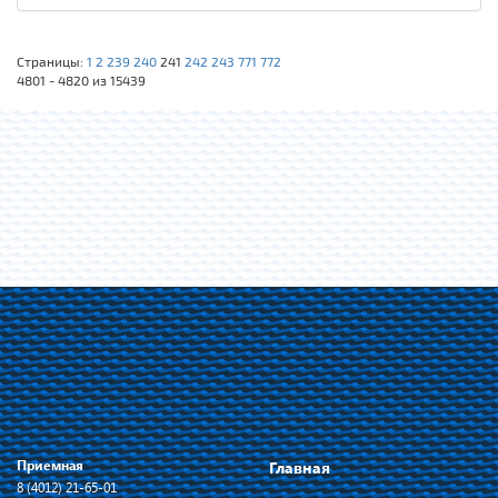
Страницы:
1
2
239
240
241
242
243
771
772
4801 - 4820 из 15439
Приемная
Главная
8 (4012) 21-65-01