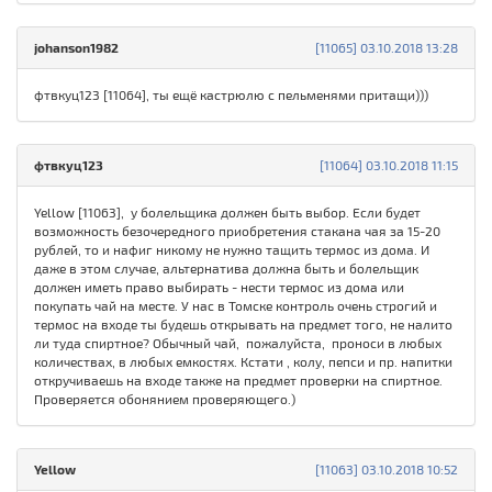
johanson1982
[11065] 03.10.2018 13:28
фтвкуц123 [11064], ты ещё кастрюлю с пельменями притащи)))
фтвкуц123
[11064] 03.10.2018 11:15
Yellow [11063], у болельщика должен быть выбор. Если будет
возможность безочередного приобретения стакана чая за 15-20
рублей, то и нафиг никому не нужно тащить термос из дома. И
даже в этом случае, альтернатива должна быть и болельщик
должен иметь право выбирать - нести термос из дома или
покупать чай на месте. У нас в Томске контроль очень строгий и
термос на входе ты будешь открывать на предмет того, не налито
ли туда спиртное? Обычный чай, пожалуйста, проноси в любых
количествах, в любых емкостях. Кстати , колу, пепси и пр. напитки
откручиваешь на входе также на предмет проверки на спиртное.
Проверяется обонянием проверяющего.)
Yellow
[11063] 03.10.2018 10:52