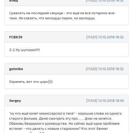
Влад
[11322] 13.10.2018 18:52
Сравнять на последней секунде - это ещё не всё потеряно всё-
таки. Не сказать, что молодцы парни, но молодцы.
FCBK39
[11321] 13.10.2018 18:52
2-2 Ну шутники!!!!!
gotmike
[11320] 13.10.2018 18:52
Охренеть, вот это цирк))))
Sergey
[11319] 13.10.2018 18:45
"ну кто ещё хочет комиссарского тела" - хорошие слова из одного
старого фильма. Даже смотреть эту про........фию не хочется.
Образец бездарного руководства. Но сейчас ещё одна проблема
встанет - что делать с новым стадионом? Кто этот банкет