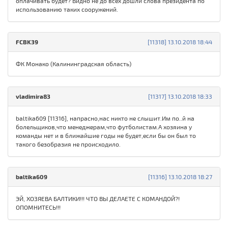
оплачивать будет? Видно не до всех дошли слова президента по
использованию таких сооружений.
FCBK39
[11318] 13.10.2018 18:44
ФК Монако (Калининградская область)
vladimira83
[11317] 13.10.2018 18:33
baltika609 [11316], напрасно,нас никто не слышит.Им по..й на
болельщиков,что менеджерам,что футболистам.А хозяина у
команды нет и в ближайшие годы не будет,если бы он был то
такого безобразия не происходило.
baltika609
[11316] 13.10.2018 18:27
ЭЙ, ХОЗЯЕВА БАЛТИКИ!!! ЧТО ВЫ ДЕЛАЕТЕ С КОМАНДОЙ?!
ОПОМНИТЕСЬ!!!