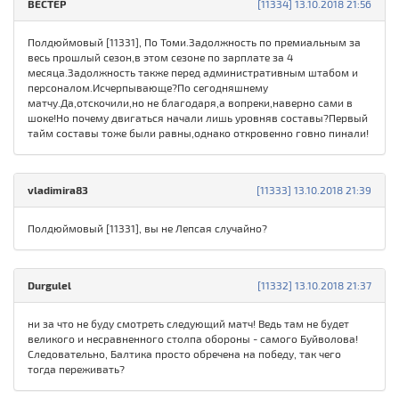
ВЕСТЕР
[11334] 13.10.2018 21:56
Полдюймовый [11331], По Томи.Задолжность по премиальным за
весь прошлый сезон,в этом сезоне по зарплате за 4
месяца.Задолжность также перед административным штабом и
персоналом.Исчерпывающе?По сегодняшнему
матчу.Да,отскочили,но не благодаря,а вопреки,наверно сами в
шоке!Но почему двигаться начали лишь уровняв составы?Первый
тайм составы тоже были равны,однако откровенно говно пинали!
vladimira83
[11333] 13.10.2018 21:39
Полдюймовый [11331], вы не Лепсая случайно?
Durgulel
[11332] 13.10.2018 21:37
ни за что не буду смотреть следующий матч! Ведь там не будет
великого и несравненного столпа обороны - самого Буйволова!
Следовательно, Балтика просто обречена на победу, так чего
тогда переживать?