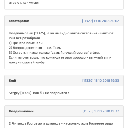
играют, как умеют.
robotopotun
[11327] 13.10.2018 20:02
Полдюймовый [11325], а чо не видно какое состояние - цейтнот.
Уже все разобрали.
1) Тренера поменяли
2) Вопрос денег и зп - см. Томь
3) Остается, имхо только "самый лучший состав" в фнл.
Если ты считаешь, что команда играет хорошо - выкупай вип-
ложу - помогай клубу
Smit
[11326] 13.10.2018 19:33
Sergey [11324], Как бы не подавится !
Полдюймовый
[11325] 13.10.2018 19:32
)) Читаешь Гостевую и думаешь - насколько же в Калининграде