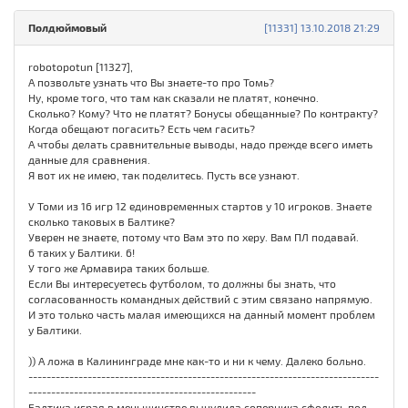
Полдюймовый
[11331] 13.10.2018 21:29
robotopotun [11327],
А позвольте узнать что Вы знаете-то про Томь?
Ну, кроме того, что там как сказали не платят, конечно.
Сколько? Кому? Что не платят? Бонусы обещанные? По контракту?
Когда обещают погасить? Есть чем гасить?
А чтобы делать сравнительные выводы, надо прежде всего иметь
данные для сравнения.
Я вот их не имею, так поделитесь. Пусть все узнают.
У Томи из 16 игр 12 единовременных стартов у 10 игроков. Знаете
сколько таковых в Балтике?
Уверен не знаете, потому что Вам это по херу. Вам ПЛ подавай.
6 таких у Балтики. 6!
У того же Армавира таких больше.
Если Вы интересуетесь футболом, то должны бы знать, что
согласованность командных действий с этим связано напрямую.
И это только часть малая имеющихся на данный момент проблем
у Балтики.
)) А ложа в Калининграде мне как-то и ни к чему. Далеко больно.
-----------------------------------------------------------------------------
--------------------------------------------------
Балтика играя в меньшинстве вынудила соперника сфолить под