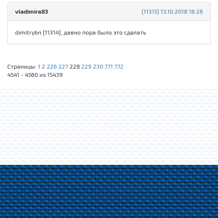
vladimira83
[11315] 13.10.2018 18:26
dimitrybn [11314], давно пора было это сделать
Страницы:
1
2
226
227
228
229
230
771
772
4541 - 4560 из 15439