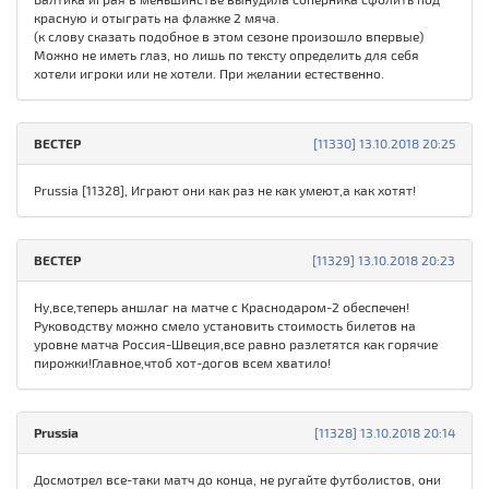
красную и отыграть на флажке 2 мяча.
(к слову сказать подобное в этом сезоне произошло впервые)
Можно не иметь глаз, но лишь по тексту определить для себя
хотели игроки или не хотели. При желании естественно.
ВЕСТЕР
[11330] 13.10.2018 20:25
Prussia [11328], Играют они как раз не как умеют,а как хотят!
ВЕСТЕР
[11329] 13.10.2018 20:23
Ну,все,теперь аншлаг на матче с Краснодаром-2 обеспечен!
Руководству можно смело установить стоимость билетов на
уровне матча Россия-Швеция,все равно разлетятся как горячие
пирожки!Главное,чтоб хот-догов всем хватило!
Prussia
[11328] 13.10.2018 20:14
Досмотрел все-таки матч до конца, не ругайте футболистов, они