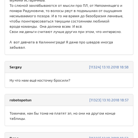
мужики истеричные.
То слюной захлёбываются от мысли про ПЛ, от Непомнящего и
покера Радуновича, то волосы рвут в подмышках от ощущения
несмываемого позора. И в то же время до безобразия ленивые,
чтобы поинтересоваться текущим состоянием любимой
вроде команды. Она должна всем. И всё.
Свои же деньги считают лучше других при этом, что интересно.
А вот девчата в Калининграде! Я даже про шведов иногда
забывал.
Sergey
[11324] 13.10.2018 18:58
Ну что нам ещё косточку бросили?
robotopotun
[11323] 13.10.2018 18:57
Томичам, как бы тоже не платят зп, но они на другом конце
таблицы.