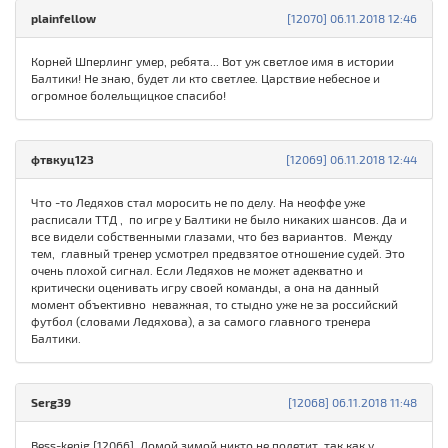
plainfellow
[12070] 06.11.2018 12:46
Корней Шперлинг умер, ребята... Вот уж светлое имя в истории
Балтики! Не знаю, будет ли кто светлее. Царствие небесное и
огромное болельщицкое спасибо!
фтвкуц123
[12069] 06.11.2018 12:44
Что -то Ледяхов стал моросить не по делу. На неоффе уже
расписали ТТД , по игре у Балтики не было никаких шансов. Да и
все видели собственными глазами, что без вариантов. Между
тем, главный тренер усмотрел предвзятое отношение судей. Это
очень плохой сигнал. Если Ледяхов не может адекватно и
критически оценивать игру своей команды, а она на данный
момент объективно неважная, то стыдно уже не за российский
футбол (словами Ледяхова), а за самого главного тренера
Балтики.
Serg39
[12068] 06.11.2018 11:48
Bess-kenig [12066], Домой зимой никто не полетит, так как у