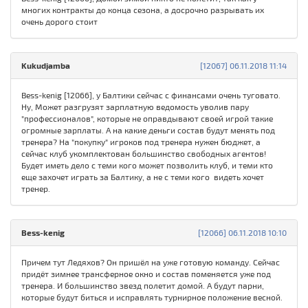
многих контракты до конца сезона, а досрочно разрывать их
очень дорого стоит
Kukudjamba
[12067] 06.11.2018 11:14
Bess-kenig [12066], у Балтики сейчас с финансами очень туговато.
Ну, Может разгрузят зарплатную ведомость уволив пару
"профессионалов", которые не оправдывают своей игрой такие
огромные зарплаты. А на какие деньги состав будут менять под
тренера? На "покупку" игроков под тренера нужен бюджет, а
сейчас клуб укомплектован большинство свободных агентов!
Будет иметь дело с теми кого может позволить клуб, и теми кто
еще захочет играть за Балтику, а не с теми кого видеть хочет
тренер.
Bess-kenig
[12066] 06.11.2018 10:10
Причем тут Ледяхов? Он пришёл на уже готовую команду. Сейчас
придёт зимнее трансферное окно и состав поменяется уже под
тренера. И большинство звезд полетит домой. А будут парни,
которые будут биться и исправлять турнирное положение весной.