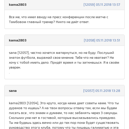
kama2803
[12059] 05.11.2018 13:57
Все же, что имел ввиду на пресс конференции после матча с
Тамбовом главный тренер? Никто не даёт ответ.
kama2803
[12058] 05.11.2018 13:51
sana [12057], честно хочется матернуться, но не буду. Послушай
знаток футбола, выражай свое мнение. Тебе что не хватает? Не
хочу с тобой иметь дело. Придёт время и ты заткнешься. Я в своём
уверен.
.
sana
[12057] 05.11.2018 13:28
kama2803 [12054], Это круто, когда кама дает советы каме. Что ты
дураков то ищешь? А на твои вопросы отвечу так; если мы будем
писать все , что знаем и думаем, то нас забанять через 3 секунды.
Скольких уже нет в гостевой, которые высказывались правдиво.
Ты же будешь здесь вечно или до тех пор пока будет существовать
руководство этого клуба, потому что ты пишешь галиматью и эта