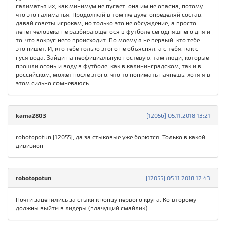
галиматья их, как минимум не пугает, она им не опасна, потому
что это галиматья. Продолжай в том же духе; определяй состав,
давай советы игрокам, но только это не обсуждение, а просто
лепет человека не разбирающегося в футболе сегодняшнего дня и
то, что вокруг него происходит. По моему я не первый, кто тебе
это пишет. И, кто тебе только этого не объяснял, а с тебя, как с
гуся вода. Зайди на неофициальную гостевую, там люди, которые
прошли огонь и воду в футболе, как в калининградском, так и в
российском, может после этого, что то понимать начнешь, хотя я в
этом сильно сомневаюсь.
kama2803
[12056] 05.11.2018 13:21
robotopotun [12055], да за стыковые уже борются. Только в какой
дивизион
robotopotun
[12055] 05.11.2018 12:43
Почти зацепились за стыки к концу первого круга. Ко второму
должны выйти в лидеры (плачущий смайлик)