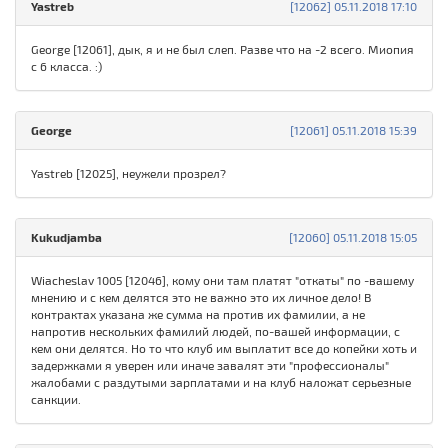
Yastreb
[12062] 05.11.2018 17:10
George [12061], дык, я и не был слеп. Разве что на -2 всего. Миопия
с 6 класса. :)
George
[12061] 05.11.2018 15:39
Yastreb [12025], неужели прозрел?
Kukudjamba
[12060] 05.11.2018 15:05
Wiacheslav 1005 [12046], кому они там платят "откаты" по -вашему
мнению и с кем делятся это не важно это их личное дело! В
контрактах указана же сумма на против их фамилии, а не
напротив нескольких фамилий людей, по-вашей информации, с
кем они делятся. Но то что клуб им выплатит все до копейки хоть и
задержками я уверен или иначе завалят эти "профессионалы"
жалобами с раздутыми зарплатами и на клуб наложат серьезные
санкции.