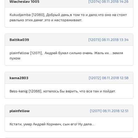
Wiacheslav 1005
[12074] 06.11.2018 14:26
Kukudjamba [12060], Добрый день,в том то и дело,что оно не стоят
реально этих денег,это и настораживает.
Baltika039
[12073] 06.11.2018 13:34
plainfellow [12071], Андрей бухал сильно очень. Жаль их....земля
пухом
kama2803
[12072] 06.11.2018 12:58
Bess-kenig [12066], хотелось бы верить, что все так и пойдет.
plainfellow
[12071] 06.11.2018 12:51
Кстати, умер Андрей Корнеич, сын его! Ну дела...