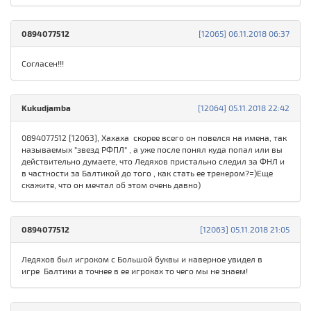
0894077512
[12065] 06.11.2018 06:37
Согласен!!!
Kukudjamba
[12064] 05.11.2018 22:42
0894077512 [12063], Хахаха скорее всего он повелся на имена, так
называемых "звезд РФПЛ" , а уже после понял куда попал или вы
действительно думаете, что Ледяхов пристально следил за ФНЛ и
в частности за Балтикой до того , как стать ее тренером?=)Еще
скажите, что он мечтал об этом очень давно)
0894077512
[12063] 05.11.2018 21:05
Ледяхов был игроком с Большой буквы и наверное увидел в
игре Балтики а точнее в ее игроках то чего мы не знаем!