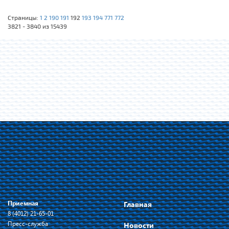
Страницы:
1
2
190
191
192
193
194
771
772
3821 - 3840 из 15439
Приемная
Главная
8 (4012) 21-65-01
Пресс-служба
Новости