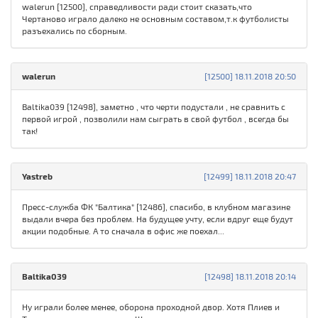
walerun [12500], справедливости ради стоит сказать,что
Чертаново играло далеко не основным составом,т.к футболисты
разъехались по сборным.
walerun
[12500] 18.11.2018 20:50
Baltika039 [12498], заметно , что черти подустали , не сравнить с
первой игрой , позволили нам сыграть в свой футбол , всегда бы
так!
Yastreb
[12499] 18.11.2018 20:47
Пресс-служба ФК "Балтика" [12486], спасибо, в клубном магазине
выдали вчера без проблем. На будущее учту, если вдруг еще будут
акции подобные. А то сначала в офис же поехал...
Baltika039
[12498] 18.11.2018 20:14
Ну играли более менее, оборона проходной двор. Хотя Плиев и