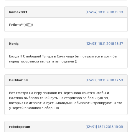
kаma280З
[12494] 18.11.2018 19:18
Ребята!!! )))))))
Kenig
[12493] 18.11.2018 18:57
Балда!!! С победой! Теперь в Сочи надо бы потужиться и хотя бы
перед перерывом вылезти из подвала ))
Baltika039
[12492] 18.11.2018 17:50
Вот смотря на игру пацанов из Чертаново хочется чтобы и
Балтика выбрала такой путь, не старперов за большую зп,
которые не играют, а пусть молодых набирают и тренируют. И это
у Чертей 6 человек в сборных
robotopotun
[12491] 18.11.2018 16:06