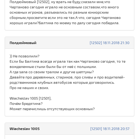
Полдюймовый [12502], ну врать не буду,сказали мне,что
Чертаново сегодня играло не основным составом,что много
основных игроков, разъехались по разным юниорским
сборным,просветите если это не так.А что, сегодня Чертаново
хорошо играли?Балтика по моему по делу сегодня победила.
Полдюймовый
[12502] 18.11.2018 21:30
)) Не позволили?
Если бы Балтика всегда играла так как Чертаново сегодня, то те
вожделенные стыки были бы от неё с полшишки.
А где sana со своим тралом и другие шептуны?
Давайте про деревянных, стариков, про сливы и про водителей-
родственников клубных автобусов которые договорились.
Про не наших и своих.
Wiacheslav 1005 [12501],
Почём бредятина?
Может перечислишь отсутствующих основных?
Wiacheslav 1005
[12501] 18.11.2018 20:57