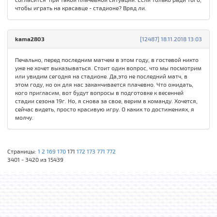
чтобы играть на красавце - стадионе? Вряд ли.
kama2803
[12487] 18.11.2018 13:03
Печально, перед последним матчем в этом году, в гостевой никто
уже не хочет выказываться. Стоит один вопрос, что мы посмотрим
или увидим сегодня на стадионе. Да,это не последний матч, в
этом году, но он для нас заканчивается плачевно. Что ожидать,
кого пригласим, вот будут вопросы в подготовке к весенней
стадии сезона 19г. Но, я снова за свое, верим в команду. Хочется,
сейчас видеть, просто красивую игру. О каких то достижениях, я
молчу.
Страницы:
1
2
169
170
171
172
173
771
772
3401 - 3420 из 15439