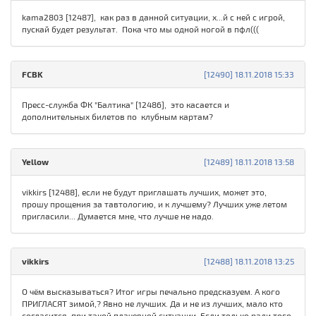
kama2803 [12487], как раз в данной ситуации, х...й с ней с игрой,
пускай будет результат. Пока что мы одной ногой в пфл(((
FСBK
[12490] 18.11.2018 15:33
Пресс-служба ФК "Балтика" [12486], это касается и
дополнительных билетов по клубным картам?
Yellow
[12489] 18.11.2018 13:58
vikkirs [12488], если не будут приглашать лучших, может это,
прошу прощения за тавтологию, и к лучшему? Лучших уже летом
пригласили... Думается мне, что лучше не надо.
vikkirs
[12488] 18.11.2018 13:25
О чём высказываться? Итог игры печально предсказуем. А кого
ПРИГЛАСЯТ зимой,? Явно не лучших. Да и не из лучших, мало кто
согласится при такой плачевной ситуации. Если только ради того,