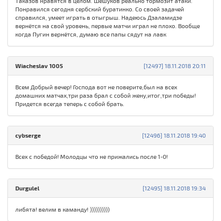
Таказов нравятся в целом. Шешуков реально тормозит атаки.
Понравился сегодня сербский буратинко. Со своей задачей
справился, умеет играть в отыгрыш. Надеюсь Дзаламидзе
вернётся на свой уровень, первые матчи играл не плохо. Вообще
когда Пугин вернётся, думаю все папы сядут на лавк
Wiacheslav 1005
[12497] 18.11.2018 20:11
Всем Добрый вечер! Господа вот не поверите,был на всех
домашних матчах,три раза брал с собой жену,итог,три победы!
Придется всегда теперь с собой брать.
cybserge
[12496] 18.11.2018 19:40
Всех с победой! Молодцы что не прижались после 1-0!
Durgulel
[12495] 18.11.2018 19:34
либята! велим в каманду! ))))))))))