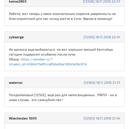
kаma280З
[12506] 18.11.2018 22:47
Ребята, вот теперь у меня окончательно окрепла уверенность на
благоприятный для нас исход матча в Сочи. Верим в команду!
cybserge
[12505] 18.11.2018 22:41
Из кризиса еще выбираться, но вот хороших эмоций балтийцы
сегодня подарили! особенно после луча.
Обзор:
https://yandex.ru/?
stream_id=4384471e9fcce85da9ba7d641e3bc674
walerun
[12504] 18.11.2018 21:57
Полдюймовый [12502], ещё раз для непосвящённых , РФПЛ - ни в
коем случае , это самоубийство !
Wiacheslav 1005
[12503] 18.11.2018 21:54