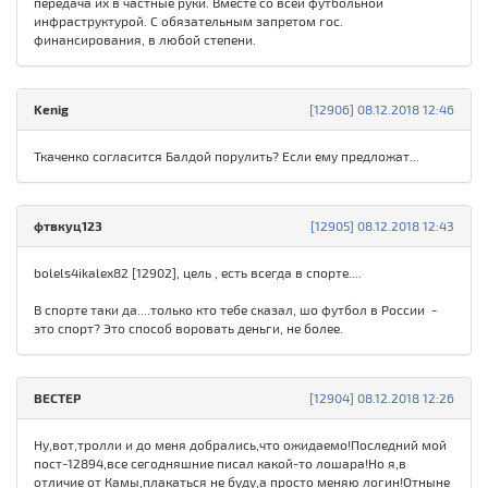
передача их в частные руки. Вместе со всей футбольной
инфраструктурой. С обязательным запретом гос.
финансирования, в любой степени.
Kenig
[12906] 08.12.2018 12:46
Ткаченко согласится Балдой порулить? Если ему предложат...
фтвкуц123
[12905] 08.12.2018 12:43
bolels4ikalex82 [12902], цель , есть всегда в спорте....
В спорте таки да....только кто тебе сказал, шо футбол в России -
это спорт? Это способ воровать деньги, не более.
ВЕСТЕР
[12904] 08.12.2018 12:26
Ну,вот,тролли и до меня добрались,что ожидаемо!Последний мой
пост-12894,все сегодняшние писал какой-то лошара!Но я,в
отличие от Камы,плакаться не буду,а просто меняю логин!Отныне