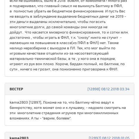
если не ошибаюсь, было в 2018 80млн, от комбината? Много раз
я подчеркивал, что главный смысл не выкинуть Балтику в ПФЛ,
а полностью убрать ее бюджетное финансирование. И пусть Вас
не вводить в заблуждение выделение бюджетных денег на 2019 -
эти деньги выделены исключительно, чтобы погасить
многолетние долги, до самой команды они никогда не
дойдут. Что касается мизерного финансирования, то и сотки млн.
достаточно , чтобы играть в ФНЛ, т.к. "снизу" никто не стучит -
желающих на повышение в классе(из ПФЛ в ФНЛ) нет. Также
налицо неразбериха с выходом в ПЛ. Тех, кто мог выйти по
игровым качествам отцепили из-за несоответсвующей
материально-технической базы, а те , у кого она в порядке,
играют из рук вон плохо. Короче, бардак полный, но Балтике, по
сути , ничего не грозит, она пожизненно приговорена к ФНЛ.
ВEСТЕР
[12898] 08.12.2018 03:34
kama2803 [12897], Похоже на то, что Балтику чётко ведут к
банкротству, хотя может оно и к лучшему, - надоело смотреть на
эти многолетние страдания игрунов при многомиллионных
вложениях. А ты - "верим, болеем".
kama2803
[12897] 08.12.2018 01:05