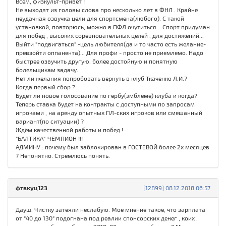
Всем, физкульт-привет !
Не выходят из головы слова про несколько лет в ФНЛ . Крайне
неудачная озвучка цели для спортсмена(любого). С такой
установкой, повторюсь, можно в ПФЛ очутиться... Спорт придуман
для побед , высоких соревновательных целей , для достижений...
Выйти "подвигаться" -цель любителя(да и то часто есть желание-
превзойти оппанента)... Для профи - просто не приемлемо. Надо
быстрее озвучить другую, более достойную и понятную
болельщикам задачу.
Нет ли желания попробовать вернуть в клуб Ткаченко Л.И.?
Когда первый сбор ?
Будет ли новое голосование по гербу(эмблеме) клуба и когда?
Теперь ставка будет на контракты с доступными по запросам
игроками , на аренду опытных ПЛ-ских игроков или смешанный
вариант(по ситуации) ?
Ждём качественной работы и побед !
"БАЛТИКА"-ЧЕМПИОН !!!
АДМИНУ : почему был заблокирован в ГОСТЕВОЙ более 2х месяцев
? Непонятно. Стремлюсь понять.
фтвкуц123
[12899] 08.12.2018 06:57
Дауш. Чистку затеяли неслабую. Мое мнение такое, что зарплата
от "40 до 130" подогнана под реалии спонсорских денег , коих ,