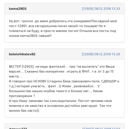
kаmа28ОЗ
[12909] 08.12.2018 13:33
Ну,вот, тролли до меня добрались,что ожидаемо!Последний мой
пост-12891, все сегодняшние писал какой-то лошара! Но я
плакаться не буду, а просто меняю логин! Отныне все посты под
ником kаmа28ОЗ-левые!!!
bolels4ikalex82
[12908] 08.12.2018 13:26
ВEСТЕР [12903], не надо фантазий.... про "не вылететь" это Ваша
версия.... Сказано без конкретики : играть в ФНЛ , т.е. от 3 до 15
места....
Я говорил про ОСНОВУ (стадион,база,тренировоч.поля, СДЮШОР и
т.д.) которая уже есть... факт...)) Живи , развивайся.... У
большинства наших клубов такого и близко нет.... Какие
противоречия ?
И про Каму ,незачем так снисходительно. Постит человек своё
мнение и на хамство в основном достойно реагирует. Так что
можно без лести)).
фтвкуц123
[12907] 08.12.2018 12:53