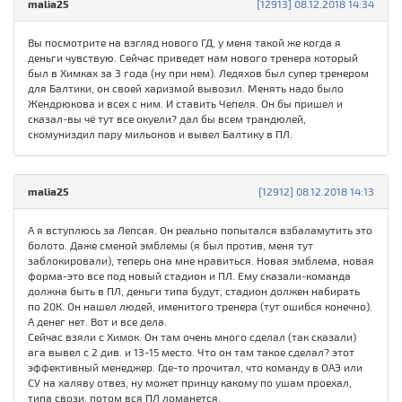
malia25
[12913] 08.12.2018 14:34
Вы посмотрите на взгляд нового ГД, у меня такой же когда я
деньги чувствую. Сейчас приведет нам нового тренера который
был в Химках за 3 года (ну при нем). Ледяхов был супер тренером
для Балтики, он своей харизмой вывозил. Менять надо было
Жендрюкова и всех с ним. И ставить Чепеля. Он бы пришел и
сказал-вы чё тут все окуели? дал бы всем трандюлей,
скомуниздил пару мильонов и вывел Балтику в ПЛ.
malia25
[12912] 08.12.2018 14:13
А я вступлюсь за Лепсая. Он реально попытался взбаламутить это
болото. Даже сменой эмблемы (я был против, меня тут
заблокировали), теперь она мне нравиться. Новая эмблема, новая
форма-это все под новый стадион и ПЛ. Ему сказали-команда
должна быть в ПЛ, деньги типа будут, стадион должен набирать
по 20К. Он нашел людей, именитого тренера (тут ошибся конечно).
А денег нет. Вот и все дела.
Сейчас взяли с Химок. Он там очень много сделал (так сказали)
ага вывел с 2 див. и 13-15 место. Что он там такое сделал? этот
эффективный менеджер. Где-то прочитал, что команду в ОАЭ или
СУ на халяву отвез, ну может принцу какому по ушам проехал,
типа свози, потом вся ПЛ ломанется.