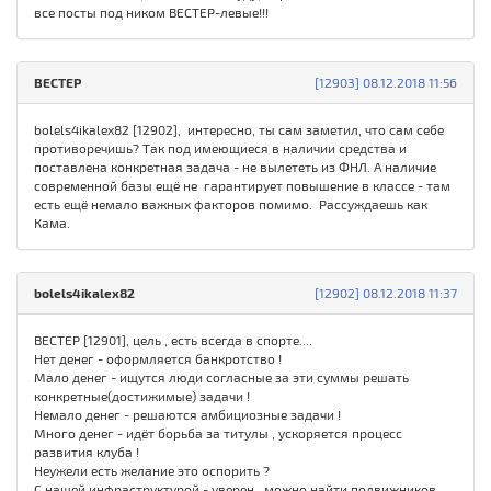
все посты под ником ВЕСТЕР-левые!!!
ВEСТЕР
[12903] 08.12.2018 11:56
bolels4ikalex82 [12902], интересно, ты сам заметил, что сам себе
противоречишь? Так под имеющиеся в наличии средства и
поставлена конкретная задача - не вылететь из ФНЛ. А наличие
современной базы ещё не гарантирует повышение в классе - там
есть ещё немало важных факторов помимо. Рассуждаешь как
Кама.
bolels4ikalex82
[12902] 08.12.2018 11:37
ВEСТЕР [12901], цель , есть всегда в спорте....
Нет денег - оформляется банкротство !
Мало денег - ищутся люди согласные за эти суммы решать
конкретные(достижимые) задачи !
Немало денег - решаются амбициозные задачи !
Много денег - идёт борьба за титулы , ускоряется процесс
развития клуба !
Неужели есть желание это оспорить ?
С нашей инфраструктурой - уверен , можно найти подвижников