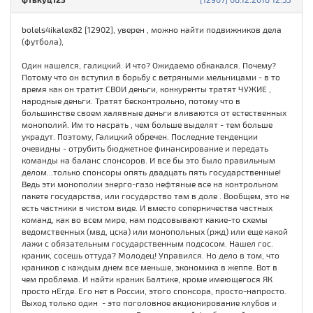
bolels4ikalex82 [12902], уверен , можно найти подвижников дела
(футбола),
Один нашелся, галицкий. И что? Ожидаемо обкакался. Почему?
Потому что он вступил в борьбу с ветряными мельницами - в то
время как он тратит СВОИ деньги, конкуренты тратят ЧУЖИЕ ,
народные деньги. Тратят бесконтрольно, потому что в
большинстве своем халявные деньги вливаются от естественных
монополий. Им то насрать , чем больше выделят - тем больше
украдут. Поэтому, Галицкий обречен. Последние тенденции
очевидны - отрубить бюджетное финансирование и передать
команды на баланс спонсоров. И все бы это было правильным
делом...только спонсоры опять двадцать пять государственные!
Ведь эти монополии энерго-газо нефтяные все на контрольном
пакете государства, или государство там в доле . Вообщем, это не
есть частники в чистом виде. И вместо соперничества частных
команд, как во всем мире, нам подсовывают какие-то схемы
ведомственных (мвд, цска) или монопольных (ржд) или еще какой
лажи с обязательным государственным подсосом. Нашел гос.
краник, сосешь оттуда? Молодец! Управился. Но дело в том, что
краников с каждым днем все меньше, экономика в жеппе. Вот в
чем проблема. И найти краник Балтике, кроме имеющегося ЯК
просто нЕгде. Его нет в России, этого спонсора, просто-напросто.
Выход только один - это поголовное акционирование клубов и