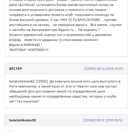
дела (футбола), установить более-менее приличный оклад на
основе долгосрочного договора и помогать этим людям
создавать и усовершенствовать клуб , поднимать команду на
более высокий уровень. У нас УЖЕ ЕСТЬ БАЗА,ОСНОВА.... причём
доставшаяся на халяву... за народные деньги... Всё равно , скулеж
и жалобы на беспросветную бедность.... Не надоело ?
Хочется адекватной оценки сил и возможностей и движения
вперёд... вместе со щедрыми )) спонсорами конечно !
Верим в КОМАНДУ !
"БАЛТИКА"-ЧЕМПИОН !!!
ВEСТЕР
[12901] 08.12.2018 10:03
bolels4ikalex82 [12900], Да озвучить можно хоть цель выступать в
Лиге чемпионов, а какой прок от этого? Хватит нам уже пустых
обещаний! Для достижения какой-то определённой цели
необходимы какие-то определённые средства, которых у клуба
нет! Так понятно?
bolels4ikalex82
[12900] 08.12.2018 09:52