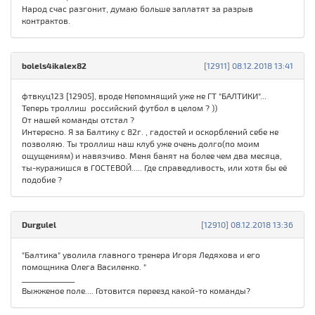
Народ счас разгонит, думаю больше заплатят за разрыв
контрактов.
bolels4ikalex82
[12911] 08.12.2018 13:41
фтвкуц123 [12905], вроде Непомнящий уже не ГТ "БАЛТИКИ"...
Теперь троллиш российский футбол в целом ? ))
От нашей команды отстал ?
Интересно. Я за Балтику с 82г. , гадостей и оскорблений себе не
позволяю. Ты троллиш наш клуб уже очень долго(по моим
ощущениям) и навязчиво. Меня банят на более чем два месяца,
ты-куражишся в ГОСТЕВОЙ..... Где справедливость, или хотя бы её
подобие ?
Durgulel
[12910] 08.12.2018 13:36
"Балтика" уволила главного тренера Игоря Ледяхова и его
помощника Олега Василенко. "
_______________
Выжженое поле.... Готовится переезд какой-то команды?