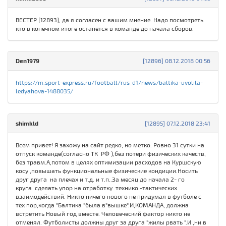
ВЕСТЕР [12893], да я согласен с вашим мнение. Надо посмотреть
кто в конечном итоге останется в команде до начала сборов.
Den1979
[12896] 08.12.2018 00:56
https://m.sport-express.ru/football/rus_d1/news/baltika-uvolila-
ledyahova-1488035/
shimkld
[12895] 07.12.2018 23:41
Всем привет! Я захожу на сайт редко, но метко. Ровно 31 сутки на
отпуск команде(согласно ТК РФ ),без потери физических качеств,
без травм.А,потом в целях оптимизации расходов на Куршскую
косу ,повышать функциональные физические кондиции.Носить
друг друга на плечах и т.д. и т.п..За месяц до начала 2- го
круга сделать упор на отработку технико -тактических
взаимодействий. Никто ничего нового не придумал в футболе с
тех пор,когда "Балтика "была в"вышке".И,КОМАНДА, должна
встретить Новый год вместе. Человеческий фактор никто не
отменял. Футболисты должны друг за друга "жилы рвать ".И ,ни в