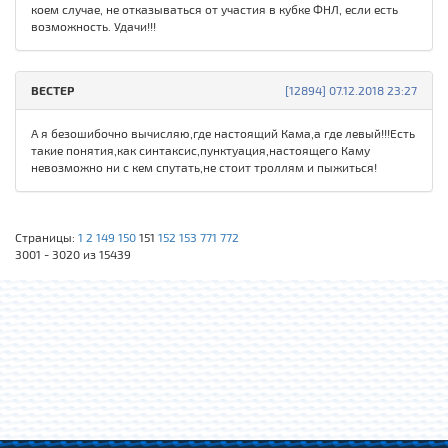
коем случае, не отказываться от участия в кубке ФНЛ, если есть
возможность. Удачи!!!
ВЕСТЕР
[12894] 07.12.2018 23:27
А я безошибочно вычисляю,где настоящий Кама,а где левый!!!Есть
такие понятия,как синтаксис,пунктуация,настоящего Каму
невозможно ни с кем спутать,не стоит троллям и пыжиться!
Страницы:
1
2
149
150
151
152
153
771
772
3001 - 3020 из 15439