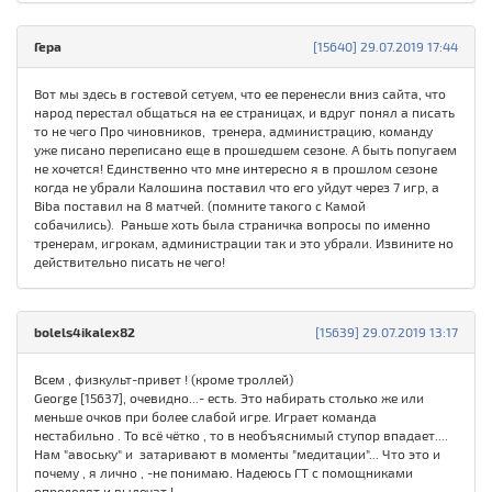
Гера
[15640] 29.07.2019 17:44
Вот мы здесь в гостевой сетуем, что ее перенесли вниз сайта, что
народ перестал общаться на ее страницах, и вдруг понял а писать
то не чего Про чиновников, тренера, администрацию, команду
уже писано переписано еще в прошедшем сезоне. А быть попугаем
не хочется! Единственно что мне интересно я в прошлом сезоне
когда не убрали Калошина поставил что его уйдут через 7 игр, а
Biba поставил на 8 матчей. (помните такого с Камой
собачились). Раньше хоть была страничка вопросы по именно
тренерам, игрокам, администрации так и это убрали. Извините но
действительно писать не чего!
bolels4ikalex82
[15639] 29.07.2019 13:17
Всем , физкульт-привет ! (кроме троллей)
George [15637], очевидно...- есть. Это набирать столько же или
меньше очков при более слабой игре. Играет команда
нестабильно . То всё чётко , то в необъяснимый ступор впадает....
Нам "авоську" и затаривают в моменты "медитации"... Что это и
почему , я лично , -не понимаю. Надеюсь ГТ с помощниками
определят и вылечат !