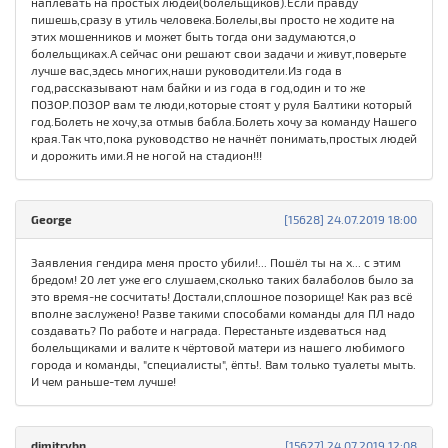
наплевать на простых людей(болельщиков).Если правду
пишешь,сразу в утиль человека.Болелы,вы просто не ходите на
этих мошенников и может быть тогда они задумаются,о
болельщиках.А сейчас они решают свои задачи и живут,поверьте
лучше вас,здесь многих,наши руководители.Из года в
год,рассказывают нам байки и из года в год,один и то же
ПОЗОР.ПОЗОР вам те люди,которые стоят у руля Балтики который
год.Болеть не хочу,за отмыв бабла.Болеть хочу за команду Нашего
края.Так что,пока руководство не начнёт понимать,простых людей
и дорожить ими.Я не ногой на стадион!!!
George
[15628] 24.07.2019 18:00
Заявления гендира меня просто убили!... Пошёл ты на х... с этим
бредом! 20 лет уже его слушаем,сколько таких балаболов было за
это время-не сосчитать! Достали,сплошное позорище! Как раз всё
вполне заслужено! Разве такими способами команды для ПЛ надо
создавать? По работе и награда. Перестаньте издеваться над
болельщиками и валите к чёртовой матери из нашего любимого
города и команды, "специалисты", ёпть!. Вам только туалеты мыть.
И чем раньше-тем лучше!
dimitrybn
[15627] 24.07.2019 12:08