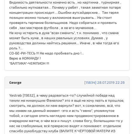
Видимость деятельности конечно есть , но картинка , турнирная ,
стабильно жутковатая... Почему у ребят , такая заметная потеря
концентрации происходит....Ошибки аутсайдерские... Так теряя
позиции можно только у ахломонов выигрывать... Не стоит
проверять терпение болельщиков. Надо собраться и проявить
себя , как мастеров футбола , а не его мучеников...
Не хочу истерить в духе "всех сменить", т.к. понимаю , что смена
может быть хуже , в наших реальных условиях. Думаю , у
руководства должны найтись решения... Иначе , в чём тогда его
роль ?...
СО-БЕ-РИ-ТЕСЬ !!! Не надо пробивать дно !...
Верю в КОМАНДУ !
"БАЛТИКА"-ЧЕМПИОН !!!
George
[15634] 28.07.2019 22:26
Yastreb [15632], а чему радоваться-то? случайной победе над
таким же никакущим Факелом? это я ещё не хочу лезть в прошлое,
смотреть, не должок ли нам вернули? вот, к сожалению, всё, что
мы имеем на данный момент -это и есть "гавно", упомянутое
тобой, и сегодня опять наглядно нам продемонстрированное в
очередном матче, о чём все и пишут. слава богу, болельщики-то у
нас не слабоумные, всё прекрасно видят и понимают. отдельное
спасибо рукоблудству клуба (ВАЛИТЕ К ЧЁРТОВОЙ МАТЕРИ ИЗ