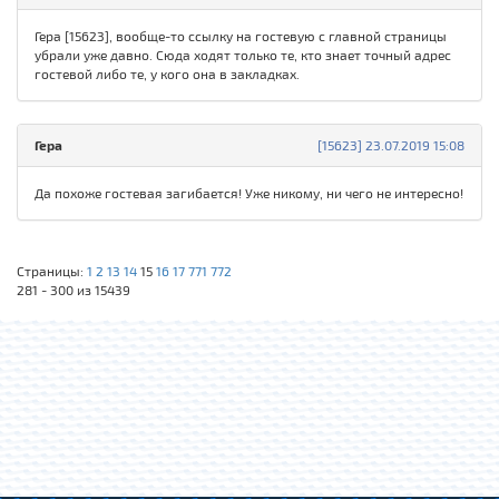
Гера [15623], вообще-то ссылку на гостевую с главной страницы
убрали уже давно. Сюда ходят только те, кто знает точный адрес
гостевой либо те, у кого она в закладках.
Гера
[15623] 23.07.2019 15:08
Да похоже гостевая загибается! Уже никому, ни чего не интересно!
Страницы:
1
2
13
14
15
16
17
771
772
281 - 300 из 15439