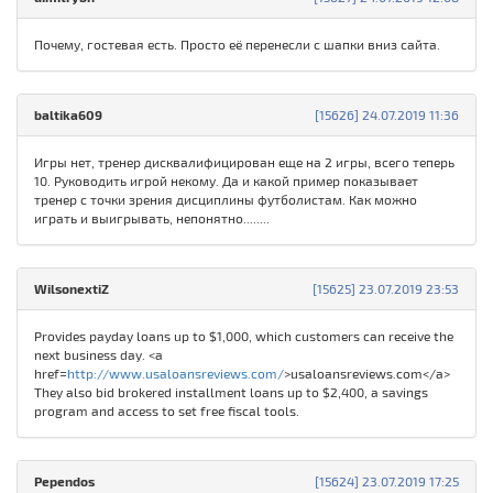
Почему, гостевая есть. Просто её перенесли с шапки вниз сайта.
baltika609
[15626] 24.07.2019 11:36
Игры нет, тренер дисквалифицирован еще на 2 игры, всего теперь
10. Руководить игрой некому. Да и какой пример показывает
тренер с точки зрения дисциплины футболистам. Как можно
играть и выигрывать, непонятно........
WilsonextiZ
[15625] 23.07.2019 23:53
Provides payday loans up to $1,000, which customers can receive the
next business day. <a
href=
http://www.usaloansreviews.com/
>usaloansreviews.com</a>
They also bid brokered installment loans up to $2,400, a savings
program and access to set free fiscal tools.
Pependos
[15624] 23.07.2019 17:25