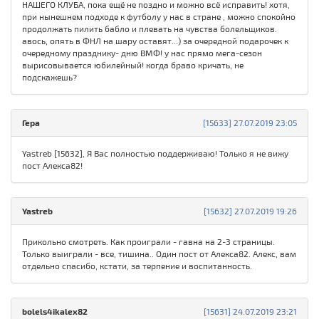
НАШЕГО КЛУБА, пока ещё не поздно и можно всё исправить! хотя,
при нынешнем подходе к футболу у нас в стране , можно спокойно
продолжать пилить бабло и плевать на чувства болельщиков.
авось, опять в ФНЛ на шару оставят...) за очередной подарочек к
очередному празднику- дню ВМФ! у нас прямо мега-сезон
вырисовывается юбилейный! когда браво кричать, не
подскажешь?
Гера
[15633] 27.07.2019 23:05
Yastreb [15632], Я Вас полностью поддерживаю! Только я не вижу
пост Алекса82!
Yastreb
[15632] 27.07.2019 19:26
Прикольно смотреть. Как проиграли - гавна на 2-3 страницы.
Только выиграли - все, тишина.. Один пост от Алекса82. Алекс, вам
отдельно спасибо, кстати, за терпение и воспитанность.
bolels4ikalex82
[15631] 24.07.2019 23:21