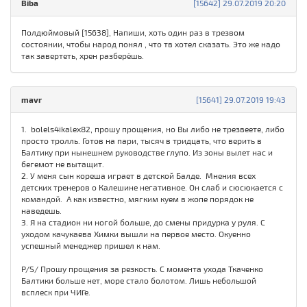
Biba
[15642] 29.07.2019 20:20
Полдюймовый [15638], Напиши, хоть один раз в трезвом
состоянии, чтобы народ понял , что тв хотел сказать. Это же надо
так завертеть, хрен разберёшь.
mavr
[15641] 29.07.2019 19:43
1. bolels4ikalex82, прошу прощения, но Вы либо не трезвеете, либо
просто тролль. Готов на пари, тысяч в тридцать, что верить в
Балтику при нынешнем руководстве глупо. Из зоны вылет нас и
бегемот не вытащит.
2. У меня сын кореша играет в детской Балде. Мнения всех
детских тренеров о Калешине негативное. Он слаб и сюсюкается с
командой. А как известно, мягким куем в жопе порядок не
наведешь.
3. Я на стадион ни ногой больше, до смены придурка у руля. С
уходом качукаева Химки вышли на первое место. Окуенно
успешный менеджер пришел к нам.
P/S/ Прошу прощения за резкость. С момента ухода Ткаченко
Балтики больше нет, море стало болотом. Лишь небольшой
всплеск при ЧИГе.