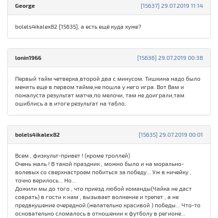
George
[15637] 29.07.2019 11:14
bolels4ikalex82 [15635], а есть ещё куда хуже?
lonin1966
[15636] 29.07.2019 00:38
Первый тайм четверка,второй два с минусом. Тишкина надо было
менять еще в первом тайме,не пошла у него игра. Вот Вам и
пожалуста результат матча,по мелочи, там не доиграли,там
ошиблись а в итоге результат на табло.
bolels4ikalex82
[15635] 29.07.2019 00:01
Всем , физкульт-привет ! (кроме троллей)
Очень жаль ! В такой праздник , можно было и на морально-
волевых со сверхнастроем побиться за победу... Уж в ничейку ,
точно верилось... Но...
Дожили мы до того , что приезд любой команды(Чайка не даст
соврать) в гости к нам , вызывает волнение и трепет , а не
предвкушение очередной (желательно красивой ) победы... Что-то
основательно сломалось в отношении к футболу в регионе...