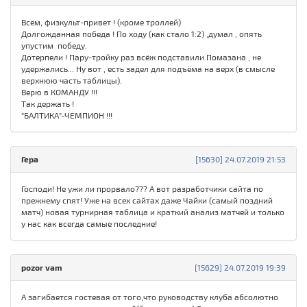
Всем, физкульт-привет ! (кроме троллей)
Долгожданная победа ! По ходу (как стало 1:2) ,думал , опять
упустим победу.
Дотерпели ! Пару-тройку раз всёж подставили Помазана , не
удержались... Ну вот , есть задел для подъёма на верх (в смысле
верхнюю часть таблицы).
Верю в КОМАНДУ !!!
Так держать !
"БАЛТИКА"-ЧЕМПИОН !!!
Гера
[15630] 24.07.2019 21:53
Господи! Не ужи ли прорвало??? А вот разработчики сайта по
прежнему спят! Уже на всех сайтах даже Чайки (самый поздний
матч) новая турнирная таблица и краткий анализ матчей и только
у нас как всегда самые последние!
pozor vam
[15629] 24.07.2019 19:39
А загибается гостевая от того,что руководству клуба абсолютно