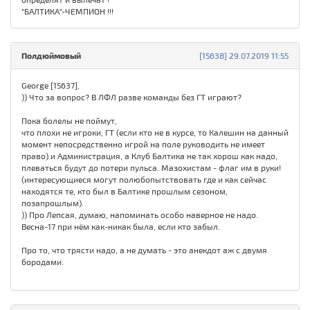
"БАЛТИКА"-ЧЕМПИОН !!!
Полдюймовый
[15638] 29.07.2019 11:55
George [15637],
)) Что за вопрос? В ЛФЛ разве команды без ГТ играют?
Пока болелы не поймут,
что плохи не игроки, ГТ (если кто не в курсе, то Калешин на данный
момент непосредственно игрой на поле руководить не имеет
право) и Администрация, а Клуб Балтика не так хорош как надо,
плеваться будут до потери пульса. Мазохистам - флаг им в руки!
(интересующиеся могут полюбопытствовать где и как сейчас
находятся те, кто был в Балтике прошлым сезоном,
позапрошлым).
)) Про Лепсая, думаю, напоминать особо наверное не надо.
Весна-17 при нём как-никак была, если кто забыл.
Про то, что трясти надо, а не думать - это анекдот аж с двумя
бородами.