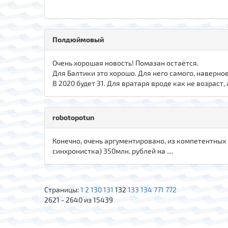
Полдюймовый
Очень хорошая новость! Помазан остаётся.
Для Балтики это хорошо. Для него самого, наверное
В 2020 будет 31. Для вратаря вроде как не возраст
robotopotun
Конечно, очень аргументировано, из компетентных
синхронистка) 350млн. рублей на ....
Страницы:
1
2
130
131
132
133
134
771
772
2621 - 2640 из 15439