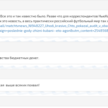
о. Все это и так известно было. Разве что для корреспондентов Нь
их это новость, а весь практически российский футбольный мир так 
tball/matchtvnews_NI948227_Uhodi_krasivo_Chto_pokazal_audit_v_o
gn=poslednie-gody-zhizni-kubani--eto-agon&utm_content=254856
овства бюджетных денег.
псая выше всяких похвал!