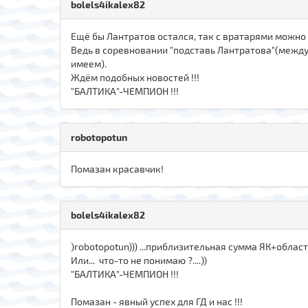
bolels4ikalex82
Ещё бы Лантратов остался, так с вратарями можно т
Ведь в соревновании "подставь Лантратова"(между 
имеем).
Ждём подобных новостей !!!
"БАЛТИКА"-ЧЕМПИОН !!!
robotopotun
Помазан красавчик!
bolels4ikalex82
)robotopotun))) ...приблизительная сумма ЯК+область
Или... что-то не понимаю ?....))
"БАЛТИКА"-ЧЕМПИОН !!!
Помазан - явный успех для ГД и нас !!!