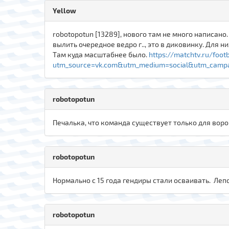
Yellow
robotopotun [13289], нового там не много написан
вылить очередное ведро г.., это в диковинку. Для н
Там куда масштабнее было.
https://matchtv.ru/foo
utm_source=vk.com&utm_medium=social&utm_campai
robotopotun
Печалька, что команда существует только для вор
robotopotun
Нормально с 15 года гендиры стали осваивать. Ле
robotopotun