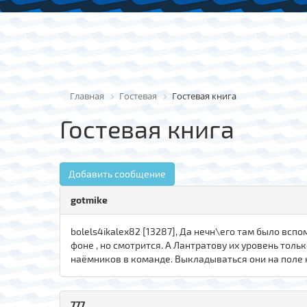
Главная
Гостевая
Гостевая книга
Гостевая книга
Добавить сообщение
gotmike
bolels4ikalex82 [13287], Да нечн\его там было всп
фоне , но смотрится. А Лантратову их уровень тольк
наёмников в команде. Выкладываться они на поле 
777